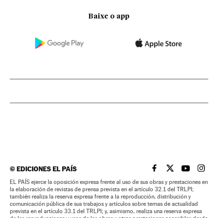
Baixe o app
©
EDICIONES EL PAÍS
EL PAÍS BRASIL EN
EL PAÍS BRASI
EL PAÍS B
EL PA
EL PAÍS ejerce la oposición expresa frente al uso de sus obras y prestaciones en
la elaboración de revistas de prensa prevista en el artículo 32.1 del TRLPI;
también realiza la reserva expresa frente a la reproducción, distribución y
comunicación pública de sus trabajos y artículos sobre temas de actualidad
prevista en el artículo 33.1 del TRLPI; y, asimismo, realiza una reserva expresa