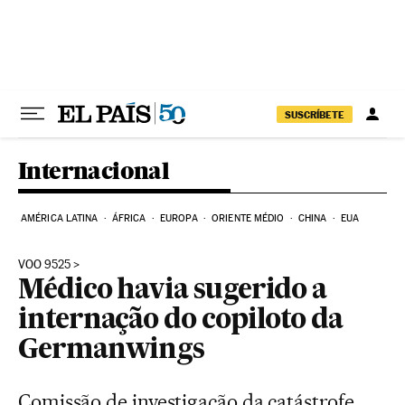
Pular para o conteúdo
SUSCRÍBETE
Internacional
AMÉRICA LATINA
ÁFRICA
EUROPA
ORIENTE MÉDIO
CHINA
EUA
VOO 9525
Médico havia sugerido a
internação do copiloto da
Germanwings
Comissão de investigação da catástrofe