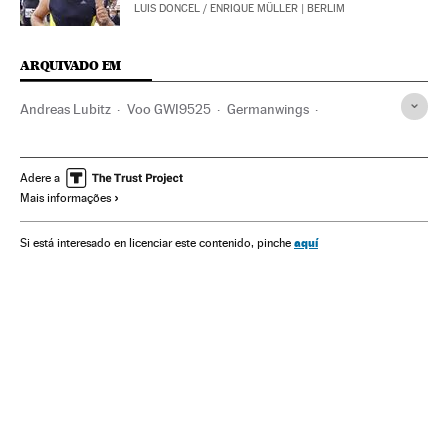
LUIS DONCEL
/
ENRIQUE MÜLLER
| BERLIM
ARQUIVADO EM
Andreas Lubitz
Voo GWI9525
Germanwings
Acidentes aéreos
Pilotos aéreos
Acidentes
Linhas aéreas baixo custo
Pessoal voo
Linhas aéreas
Adere a
Mais informações
Acontecimentos
Empresas transporte
Transporte aéreo
Transporte
Empresas
Economia
aquí
Si está interesado en licenciar este contenido, pinche