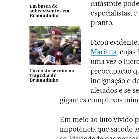
catástrofe pode
Em busca de
especialistas, 
sobreviventes em
Brumadinho
pranto.
Ficou evidente
Mariana
, cujas
uma vez o lucr
preocupação qua
Um rosto sereno na
tragédia de
indignação e d
Brumadinho
afetados e se 
gigantes complexos mine
Em meio ao luto vivido p
impotência que sacode a
solidariedade das pessoa