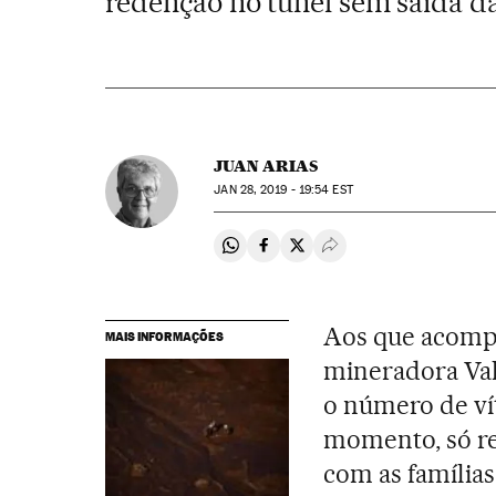
redenção no túnel sem saída d
JUAN ARIAS
JAN
28, 2019 - 19:54
EST
Compartir en Whatsapp
Compartir en Facebook
Compartir en Twitter
Desplegar Redes Soci
Aos que acom
MAIS INFORMAÇÕES
mineradora Va
o número de ví
momento, só res
com as família