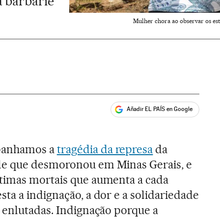
a barbárie
Mulher chora ao observar os e
Añadir EL PAÍS en Google
ales
panhamos a
tragédia da represa
da
le que desmoronou em Minas Gerais, e
timas mortais que aumenta a cada
ta a indignação, a dor e a solidariedade
s enlutadas. Indignação porque a