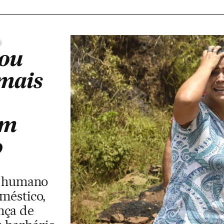
 ou
 mais
em
o
r humano
méstico,
nça de