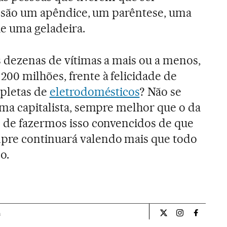
r, são um apêndice, um parêntese, uma
ue uma geladeira.
s dezenas de vítimas a mais ou a menos,
00 milhões, frente à felicidade de
epletas de
eletrodomésticos
? Não se
ema capitalista, sempre melhor que o da
m de fazermos isso convencidos de que
pre continuará valendo mais que todo
o.
a
Opiniao El País Br
Opiniao El Pa
Opiniao 