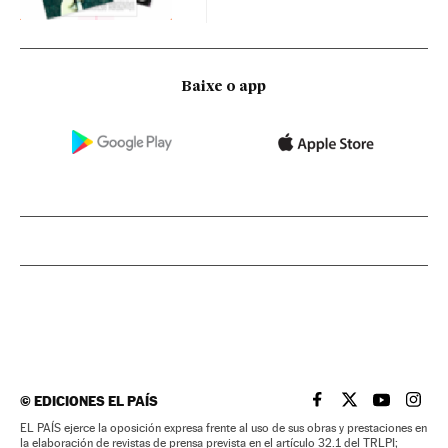
Baixe o app
©
EDICIONES EL PAÍS
EL PAÍS BRASIL EN
EL PAÍS BRASI
EL PAÍS B
EL PA
EL PAÍS ejerce la oposición expresa frente al uso de sus obras y prestaciones en
la elaboración de revistas de prensa prevista en el artículo 32.1 del TRLPI;