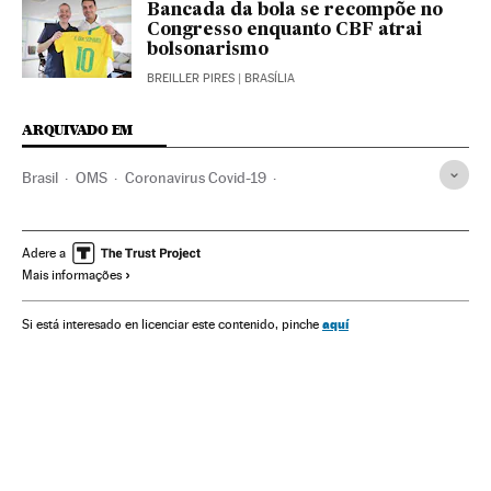
Bancada da bola se recompõe no
Congresso enquanto CBF atrai
bolsonarismo
BREILLER PIRES
| BRASÍLIA
ARQUIVADO EM
Brasil
OMS
Coronavirus Covid-19
Coronavirus de Wuhan
Pandemia
Coronavirus
Doenças infecciosas
Doenças respiratórias
Adere a
Mais informações
Ministério Saúde
Jair Bolsonaro
Governo Brasil
CBF
Futebol
Esportes
Quarentena
Isolamento social
aquí
Si está interesado en licenciar este contenido, pinche
Liga paulista
Federaciones deportivas
Organizações desportivas
Flamengo