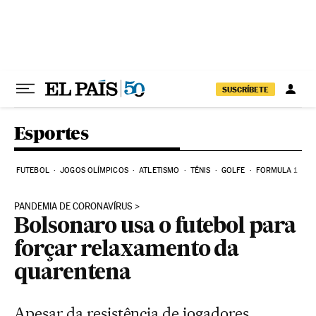
Pular para o conteúdo
SUSCRÍBETE
Esportes
FUTEBOL
JOGOS OLÍMPICOS
ATLETISMO
TÊNIS
GOLFE
FORMULA 1
PANDEMIA DE CORONAVÍRUS
Bolsonaro usa o futebol para
forçar relaxamento da
quarentena
Apesar da resistência de jogadores,