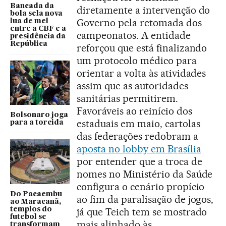
Bancada da
diretamente a intervenção do
bola sela nova
Governo pela retomada dos
lua de mel
entre a CBF e a
campeonatos. A entidade
presidência da
República
reforçou que está finalizando
um protocolo médico para
orientar a volta às atividades
assim que as autoridades
sanitárias permitirem.
Favoráveis ao reinício dos
Bolsonaro joga
estaduais em maio, cartolas
para a torcida
das federações redobram a
aposta no lobby em Brasília
por entender que a troca de
nomes no Ministério da Saúde
configura o cenário propício
Do Pacaembu
ao fim da paralisação de jogos,
ao Maracanã,
templos do
já que Teich tem se mostrado
futebol se
mais alinhado às
transformam