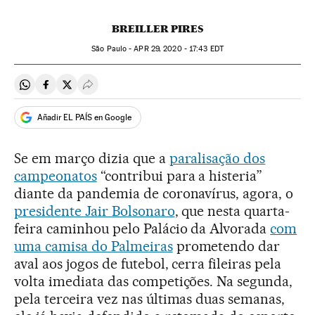
BREILLER PIRES
São Paulo -
APR
29, 2020 - 17:43
EDT
Compartir en Whatsapp
Compartir en Facebook
Compartir en Twitter
Desplegar Redes Sociales
Añadir EL PAÍS en Google
Se em março dizia que a
paralisação dos
campeonatos
“contribui para a histeria”
diante da pandemia de coronavírus, agora, o
presidente Jair Bolsonaro
, que nesta quarta-
feira caminhou pelo Palácio da Alvorada
com
uma camisa do Palmeiras
prometendo dar
aval aos jogos de futebol, cerra fileiras pela
volta imediata das competições. Na segunda,
pela terceira vez nas últimas duas semanas,