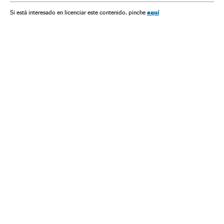
Estádio Maracanã
Esportes
Futebol
São Paulo FC
aquí
Si está interesado en licenciar este contenido, pinche
Bruno Covas