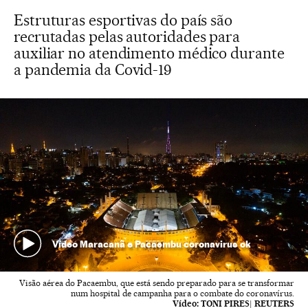
Estruturas esportivas do país são
recrutadas pelas autoridades para
auxiliar no atendimento médico durante
a pandemia da Covid-19
Vídeo Maracanã e Pacaembu coronavirus ok
Visão aérea do Pacaembu, que está sendo preparado para se transformar
num hospital de campanha para o combate do coronavírus.
Vídeo:
TONI PIRES| REUTERS