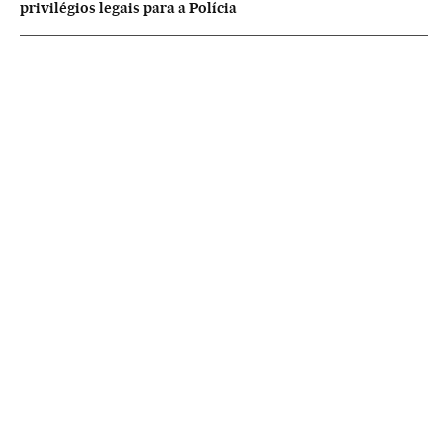
privilégios legais para a Polícia
NEWSLETTERS
Boletín de América
Cada semana en tu cuenta de correo una selección de las noticias,
reportajes y análisis de los periodistas de EL PAÍS con los acontecimientos
más relevantes del continente.