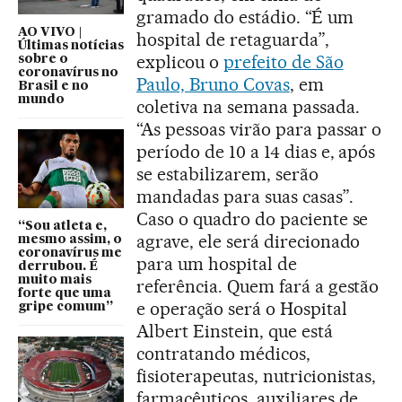
gramado do estádio. “É um
AO VIVO |
hospital de retaguarda”,
Últimas notícias
explicou o
prefeito de São
sobre o
coronavírus no
Paulo, Bruno Covas
, em
Brasil e no
mundo
coletiva na semana passada.
“As pessoas virão para passar o
período de 10 a 14 dias e, após
se estabilizarem, serão
mandadas para suas casas”.
Caso o quadro do paciente se
“Sou atleta e,
agrave, ele será direcionado
mesmo assim, o
coronavírus me
para um hospital de
derrubou. É
muito mais
referência. Quem fará a gestão
forte que uma
e operação será o Hospital
gripe comum”
Albert Einstein, que está
contratando médicos,
fisioterapeutas, nutricionistas,
farmacêuticos, auxiliares de