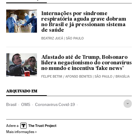
Internações por síndrome
respiratória aguda grave dobram
no Brasil e já pressionam sistema
de saúde
BEATRIZ JUCÁ
| SÃO PAULO
Afastado até de Trump, Bolsonaro
lidera negacionismo do coronavírus
no mundo e incentiva ‘fake news’
FELIPE BETIM
/
AFONSO BENITES
| SÃO PAULO / BRASÍLIA
ARQUIVADO EM
Brasil
OMS
Coronavirus Covid-19
Coronavirus de Wuhan
Pandemia
Coronavirus
Doenças infecciosas
Doenças respiratórias
Adere a
Mais informações
Ministério Saúde
São Paulo
Rio de Janeiro