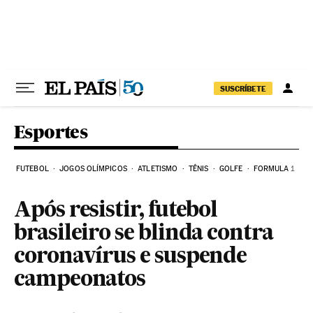
Pular para o conteúdo
SUSCRÍBETE
Esportes
FUTEBOL
JOGOS OLÍMPICOS
ATLETISMO
TÊNIS
GOLFE
FORMULA 1
Após resistir, futebol
brasileiro se blinda contra
coronavírus e suspende
campeonatos