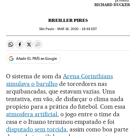
protesto.
RICHARD DUCKER
BREILLER PIRES
São Paulo -
MAR
16, 2020 - 18:48
EDT
Compartir en Whatsapp
Compartir en Facebook
Compartir en Twitter
Desplegar Redes Sociales
Añadir EL PAÍS en Google
O sistema de som da
Arena Corinthians
simulava o barulho
de torcedores nas
arquibancadas, que estavam vazias. Uma
tentativa, em vão, de disfarçar o clima nada
propício para a prática do futebol. Com essa
atmosfera artificial
, o jogo entre o time da
casa e o Ituano terminou empatado e foi
disputado sem torcida
, assim como boa parte