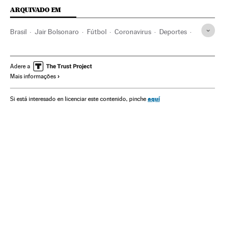
ARQUIVADO EM
Brasil
Jair Bolsonaro
Fútbol
Coronavirus
Deportes
Grêmio Porto Alegre
Flamengo
CBF
Federaciones deportivas
Liga paulista
Río de Janeiro
Adere a
Mais informações
Coronavirus de Wuhan
Infecciones
Virología
Salud
Cuarentena
Enfermedades infecciosas
Epidemia
aquí
Si está interesado en licenciar este contenido, pinche
Pandemia
Neumonía
Clubes deportivos
Clubes fútbol