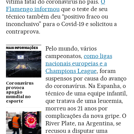
vítima fatal do coronavírus no país.
O
Flamengo informou
que o teste de seu
técnico também deu “positivo fraco ou
inconclusivo” para o Covid-19 e solicitou a
contraprova.
Pelo mundo, vários
MAIS INFORMAÇÕES
campeonatos,
como ligas
nacionais europeias e a
Champions League
, foram
suspensos por causa do avanço
Coronavírus
do coronavírus. Na Espanha, o
provoca
técnico de uma equipe infantil,
apagão
mundial no
que tratava de uma leucemia,
esporte
morreu aos 21 anos por
complicações da nova gripe. O
River Plate, na Argentina, se
recusou a disputar uma