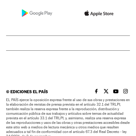
©
EDICIONES EL PAÍS
EL PAÍS BRASIL EN
EL PAÍS BRASI
EL PAÍS B
EL PA
EL PAÍS ejerce la oposición expresa frente al uso de sus obras y prestaciones en
la elaboración de revistas de prensa prevista en el artículo 32.1 del TRLPI;
también realiza la reserva expresa frente a la reproducción, distribución y
comunicación pública de sus trabajos y artículos sobre temas de actualidad
prevista en el artículo 33.1 del TRLPI; y, asimismo, realiza una reserva expresa
de las reproducciones y usos de las obras y otras prestaciones accesibles desde
este sitio web a medios de lectura mecánica u otros medios que resulten
adecuados a tal fin de conformidad con el artículo 67.3 del Real Decreto - ley