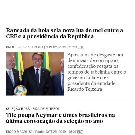
Bancada da bola sela nova lua de mel entre a
CBF e a presidência da República
BREILLER PIRES
|
Brasília
|
NOV 02, 2019 - 19:23
EDT
Após anos de desgaste por
denúncias de corrupção,
confederação resgata os
tempos de tabelinha entre o
governo Lula e o ex-
presidente da entidade,
Ricardo Teixeira
SELEÇÃO BRASILEIRA DE FUTEBOL
Tite poupa Neymar e times brasileiros na
última convocação da seleção no ano
DIOGO MAGRI
|
São Paulo
|
OCT 25, 2019 - 16:21
EDT