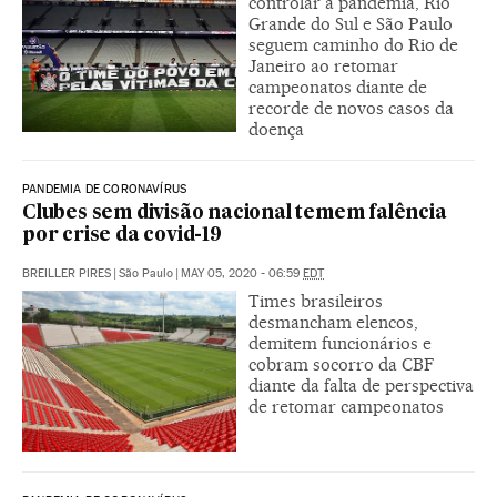
controlar a pandemia, Rio
Grande do Sul e São Paulo
seguem caminho do Rio de
Janeiro ao retomar
campeonatos diante de
recorde de novos casos da
doença
PANDEMIA DE CORONAVÍRUS
Clubes sem divisão nacional temem falência
por crise da covid-19
BREILLER PIRES
|
São Paulo
|
MAY 05, 2020 - 06:59
EDT
Times brasileiros
desmancham elencos,
demitem funcionários e
cobram socorro da CBF
diante da falta de perspectiva
de retomar campeonatos