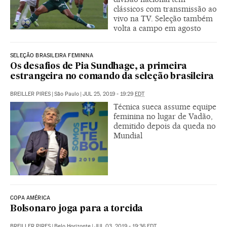
clássicos com transmissão ao
vivo na TV. Seleção também
volta a campo em agosto
SELEÇÃO BRASILEIRA FEMININA
Os desafios de Pia Sundhage, a primeira
estrangeira no comando da seleção brasileira
BREILLER PIRES
|
São Paulo
|
JUL 25, 2019 - 19:29
EDT
Técnica sueca assume equipe
feminina no lugar de Vadão,
demitido depois da queda no
Mundial
COPA AMÉRICA
Bolsonaro joga para a torcida
BREILLER PIRES
|
Belo Horizonte
|
JUL 03, 2019 - 19:36
EDT