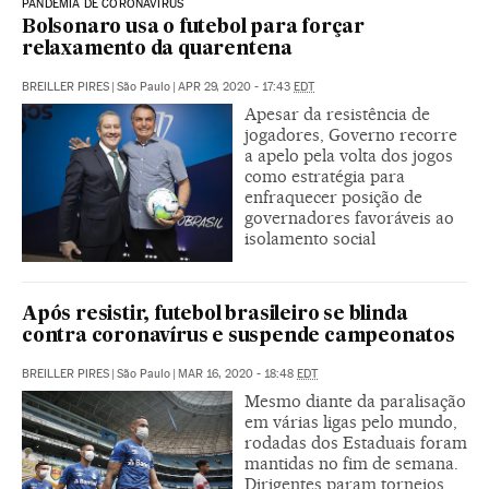
PANDEMIA DE CORONAVÍRUS
Bolsonaro usa o futebol para forçar
relaxamento da quarentena
BREILLER PIRES
|
São Paulo
|
APR 29, 2020 - 17:43
EDT
Apesar da resistência de
jogadores, Governo recorre
a apelo pela volta dos jogos
como estratégia para
enfraquecer posição de
governadores favoráveis ao
isolamento social
Após resistir, futebol brasileiro se blinda
contra coronavírus e suspende campeonatos
BREILLER PIRES
|
São Paulo
|
MAR 16, 2020 - 18:48
EDT
Mesmo diante da paralisação
em várias ligas pelo mundo,
rodadas dos Estaduais foram
mantidas no fim de semana.
Dirigentes param torneios