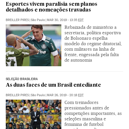
Esportes vivem paralisia sem planos
detalhados e nomeações travadas
BREILLER PIRES
|
São Paulo
|
MAR 30, 2019 - 13:35
EDT
Rebaixada de ministério a
secretaria, política esportiva
de Bolsonaro espelha
modelo do regime ditatorial,
com militares na linha de
frente, engessada pela falta
de autonomia
SELEÇÃO BRASILEIRA
As duas faces de um Brasil entediante
BREILLER PIRES
|
São Paulo
|
MAR 26, 2019 - 20:18
EDT
Com treinadores
pressionados antes de
competições importantes, as
seleções masculina e
feminina de futebol