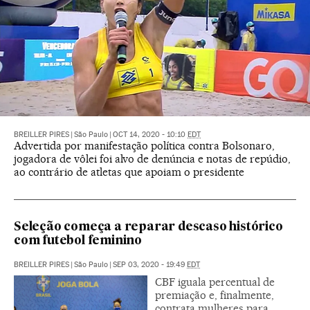
BREILLER PIRES
|
São Paulo
|
OCT 14, 2020 - 10:10
EDT
Advertida por manifestação política contra Bolsonaro,
jogadora de vôlei foi alvo de denúncia e notas de repúdio,
ao contrário de atletas que apoiam o presidente
Seleção começa a reparar descaso histórico
com futebol feminino
BREILLER PIRES
|
São Paulo
|
SEP 03, 2020 - 19:49
EDT
CBF iguala percentual de
premiação e, finalmente,
contrata mulheres para