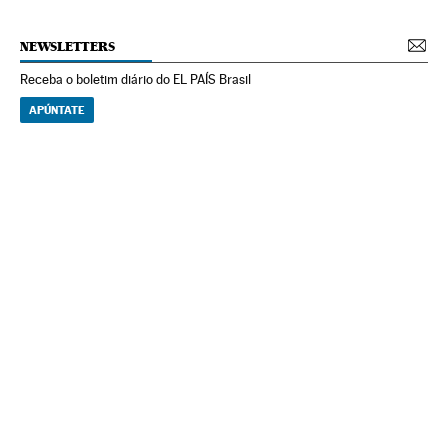
NEWSLETTERS
Receba o boletim diário do EL PAÍS Brasil
APÚNTATE
NEWSLETTERS
Boletín de América
Cada semana en tu cuenta de correo una selección de las noticias,
reportajes y análisis de los periodistas de EL PAÍS con los acontecimientos
más relevantes del continente.
Arquivo