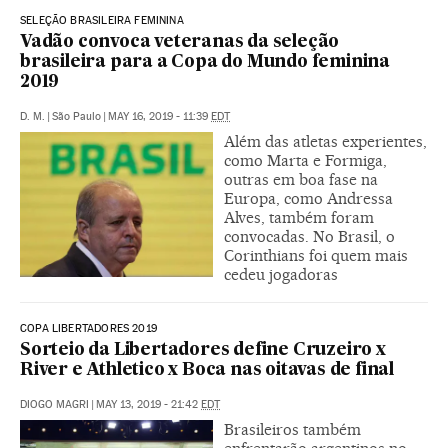
SELEÇÃO BRASILEIRA FEMININA
Vadão convoca veteranas da seleção
brasileira para a Copa do Mundo feminina
2019
D. M.
|
São Paulo
|
MAY 16, 2019 - 11:39
EDT
Além das atletas experientes,
como Marta e Formiga,
outras em boa fase na
Europa, como Andressa
Alves, também foram
convocadas. No Brasil, o
Corinthians foi quem mais
cedeu jogadoras
COPA LIBERTADORES 2019
Sorteio da Libertadores define Cruzeiro x
River e Athletico x Boca nas oitavas de final
DIOGO MAGRI
|
MAY 13, 2019 - 21:42
EDT
Brasileiros também