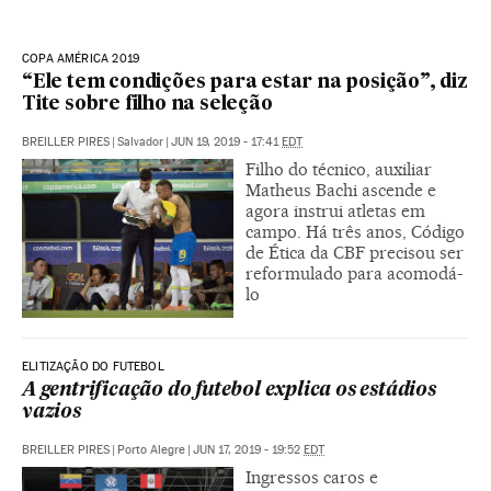
COPA AMÉRICA 2019
“Ele tem condições para estar na posição”, diz
Tite sobre filho na seleção
BREILLER PIRES
|
Salvador
|
JUN 19, 2019 - 17:41
EDT
Filho do técnico, auxiliar
Matheus Bachi ascende e
agora instrui atletas em
campo. Há três anos, Código
de Ética da CBF precisou ser
reformulado para acomodá-
lo
ELITIZAÇÃO DO FUTEBOL
A gentrificação do futebol explica os estádios
vazios
BREILLER PIRES
|
Porto Alegre
|
JUN 17, 2019 - 19:52
EDT
Ingressos caros e