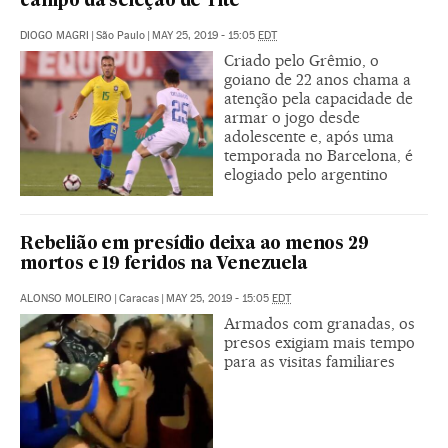
campo da seleção de Tite
DIOGO MAGRI
|
São Paulo
|
MAY 25, 2019 - 15:05
EDT
Criado pelo Grêmio, o
goiano de 22 anos chama a
atenção pela capacidade de
armar o jogo desde
adolescente e, após uma
temporada no Barcelona, é
elogiado pelo argentino
Rebelião em presídio deixa ao menos 29
mortos e 19 feridos na Venezuela
ALONSO MOLEIRO
|
Caracas
|
MAY 25, 2019 - 15:05
EDT
Armados com granadas, os
presos exigiam mais tempo
para as visitas familiares