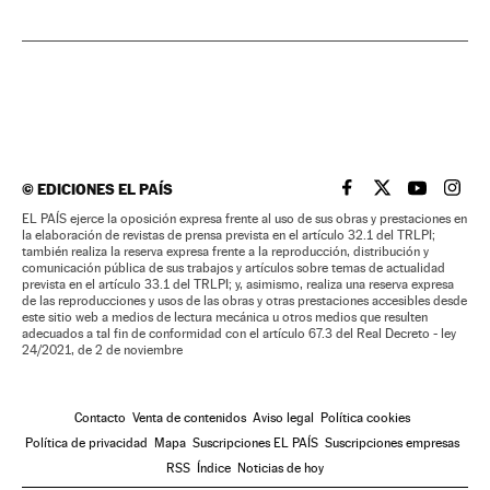
©
EDICIONES EL PAÍS
EL PAÍS BRASIL EN
EL PAÍS BRASI
EL PAÍS B
EL PA
EL PAÍS ejerce la oposición expresa frente al uso de sus obras y prestaciones en
la elaboración de revistas de prensa prevista en el artículo 32.1 del TRLPI;
también realiza la reserva expresa frente a la reproducción, distribución y
comunicación pública de sus trabajos y artículos sobre temas de actualidad
prevista en el artículo 33.1 del TRLPI; y, asimismo, realiza una reserva expresa
de las reproducciones y usos de las obras y otras prestaciones accesibles desde
este sitio web a medios de lectura mecánica u otros medios que resulten
adecuados a tal fin de conformidad con el artículo 67.3 del Real Decreto - ley
24/2021, de 2 de noviembre
Contacto
Venta de contenidos
Aviso legal
Política cookies
Política de privacidad
Mapa
Suscripciones EL PAÍS
Suscripciones empresas
RSS
Índice
Noticias de hoy