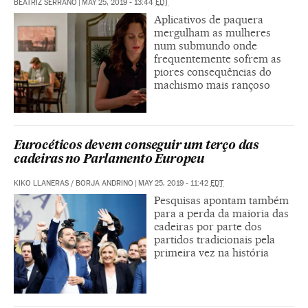
BEATRIZ SERRANO
|
MAY 25, 2019 - 13:44
EDT
Aplicativos de paquera
mergulham as mulheres
num submundo onde
frequentemente sofrem as
piores consequências do
machismo mais rançoso
Eurocéticos devem conseguir um terço das
cadeiras no Parlamento Europeu
KIKO LLANERAS
/
BORJA ANDRINO
|
MAY 25, 2019 - 11:42
EDT
Pesquisas apontam também
para a perda da maioria das
cadeiras por parte dos
partidos tradicionais pela
primeira vez na história