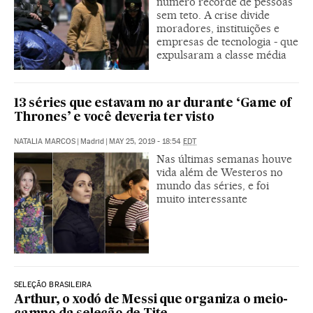
número recorde de pessoas
sem teto. A crise divide
moradores, instituições e
empresas de tecnologia - que
expulsaram a classe média
13 séries que estavam no ar durante ‘Game of
Thrones’ e você deveria ter visto
NATALIA MARCOS
|
Madrid
|
MAY 25, 2019 - 18:54
EDT
Nas últimas semanas houve
vida além de Westeros no
mundo das séries, e foi
muito interessante
SELEÇÃO BRASILEIRA
Arthur, o xodó de Messi que organiza o meio-