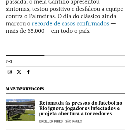
passada, o meia Cantillo apresentou
sintomas, testou positivo e desfalcou a equipe
contra o Palmeiras. O dia do clássico ainda
marcou o
recorde de casos confirmados
—
mais de 65.000— em todo o país.
Esportes El País Brasil en Instagram
Esportes El País Brasil en Twitter
Esportes El País Brasil en Facebook
MAIS INFORMAÇÕES
Retomada às pressas do futebol no
Rio ignora jogadores infectados e
projeta abertura a torcedores
BREILLER PIRES
| SÃO PAULO