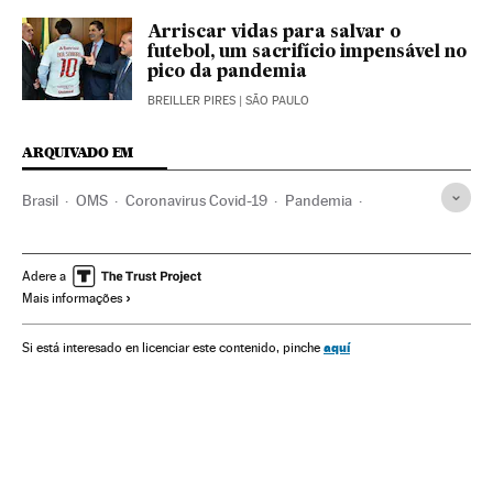
Arriscar vidas para salvar o
futebol, um sacrifício impensável no
pico da pandemia
BREILLER PIRES
| SÃO PAULO
ARQUIVADO EM
Brasil
OMS
Coronavirus Covid-19
Pandemia
Coronavirus
Doenças infecciosas
Doenças respiratórias
Ministério Saúde
Futebol
Esportes
Liga paulista
Adere a
Mais informações
Federaciones deportivas
Jogadores
Jogador futebol
Corinthians
Palmeiras
SC Internacional
aquí
Si está interesado en licenciar este contenido, pinche
Grêmio Porto Alegre
Rio Grande do Sul
São Paulo