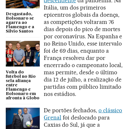
descendente
da pandemia. Na
Itália, um dos primeiros
epicentros globais da doença,
Desgastado,
Bolsonaro se
as competições voltaram 76
agarra ao
Flamengo e a
dias depois do pico de mortes
Silvio Santos
por coronavírus. Na Espanha e
no Reino Unido, esse intervalo
foi de 69 dias, enquanto a
França resolveu dar por
encerrado o campeonato local,
mas permite, desde o último
Volta do
futebol no Rio
dia 12 de julho, a realização de
sela aliança
entre
partidas com público limitado
Flamengo e
nos estádios.
Bolsonaro em
afronta à Globo
De portões fechados,
o clássico
Grenal
foi deslocado para
Caxias do Sul, já que a