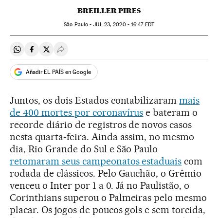
BREILLER PIRES
São Paulo -
JUL
23, 2020 - 16:47
EDT
Compartir en Whatsapp
Compartir en Facebook
Compartir en Twitter
Desplegar Redes Sociales
Añadir EL PAÍS en Google
Juntos, os dois Estados contabilizaram
mais
de 400 mortes por coronavírus
e bateram o
recorde diário de registros de novos casos
nesta quarta-feira. Ainda assim, no mesmo
dia, Rio Grande do Sul e São Paulo
retomaram seus campeonatos estaduais
com
rodada de clássicos. Pelo Gauchão, o Grêmio
venceu o Inter por 1 a 0. Já no Paulistão, o
Corinthians superou o Palmeiras pelo mesmo
placar. Os jogos de poucos gols e sem torcida,