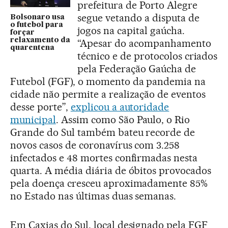
prefeitura de Porto Alegre
segue vetando a disputa de
Bolsonaro usa
o futebol para
jogos na capital gaúcha.
forçar
relaxamento da
“Apesar do acompanhamento
quarentena
técnico e de protocolos criados
pela Federação Gaúcha de
Futebol (FGF), o momento da pandemia na
cidade não permite a realização de eventos
desse porte”,
explicou a autoridade
municipal
. Assim como São Paulo, o Rio
Grande do Sul também bateu recorde de
novos casos de coronavírus com 3.258
infectados e 48 mortes confirmadas nesta
quarta. A média diária de óbitos provocados
pela doença cresceu aproximadamente 85%
no Estado nas últimas duas semanas.
Em Caxias do Sul, local designado pela FGF