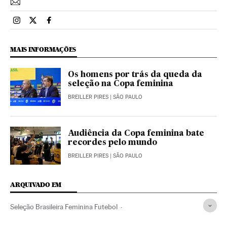
Esportes El País Brasil en Instagram
Esportes El País Brasil en Twitter
Esportes El País Brasil en Facebook
MAIS INFORMAÇÕES
Os homens por trás da queda da
seleção na Copa feminina
BREILLER PIRES
| SÃO PAULO
Audiência da Copa feminina bate
recordes pelo mundo
BREILLER PIRES
| SÃO PAULO
ARQUIVADO EM
Seleção Brasileira Feminina Futebol
Seleção sueca femenina futebol
CBF
Rogério Caboclo