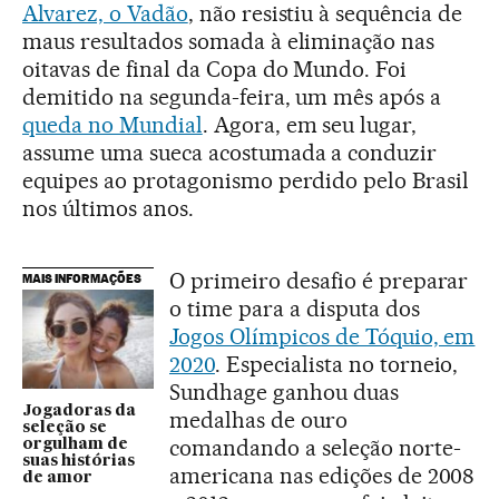
Alvarez, o Vadão
, não resistiu à sequência de
maus resultados somada à eliminação nas
oitavas de final da Copa do Mundo. Foi
demitido na segunda-feira, um mês após a
queda no Mundial
. Agora, em seu lugar,
assume uma sueca acostumada a conduzir
equipes ao protagonismo perdido pelo Brasil
nos últimos anos.
O primeiro desafio é preparar
MAIS INFORMAÇÕES
o time para a disputa dos
Jogos Olímpicos de Tóquio, em
2020
. Especialista no torneio,
Sundhage ganhou duas
Jogadoras da
medalhas de ouro
seleção se
comandando a seleção norte-
orgulham de
suas histórias
americana nas edições de 2008
de amor