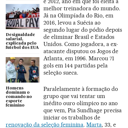
e 2012, ano em que foi eleita a
melhor treinadora do mundo.
Já na Olimpíada do Rio, em
2016, levou a Suécia ao
segundo lugar do pódio depois
Desigualdade
de eliminar Brasil e Estados
salarial,
Unidos. Como jogadora, a ex-
explicada pelo
futebol dos EUA
atacante disputou os Jogos de
Atlanta, em 1996. Marcou 71
gols em 144 partidas pela
seleção sueca.
Paralelamente à formação do
Homens
dominam o
grupo que vai tentar um
comando no
esporte
inédito ouro olímpico no ano
feminino
que vem, Pia Sundhage precisa
iniciar os trabalhos de
renovação da seleção feminina
.
Marta
, 33, e