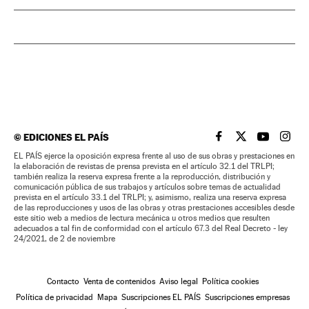
©
EDICIONES EL PAÍS
EL PAÍS BRASIL EN
EL PAÍS BRASI
EL PAÍS B
EL PA
EL PAÍS ejerce la oposición expresa frente al uso de sus obras y prestaciones en
la elaboración de revistas de prensa prevista en el artículo 32.1 del TRLPI;
también realiza la reserva expresa frente a la reproducción, distribución y
comunicación pública de sus trabajos y artículos sobre temas de actualidad
prevista en el artículo 33.1 del TRLPI; y, asimismo, realiza una reserva expresa
de las reproducciones y usos de las obras y otras prestaciones accesibles desde
este sitio web a medios de lectura mecánica u otros medios que resulten
adecuados a tal fin de conformidad con el artículo 67.3 del Real Decreto - ley
24/2021, de 2 de noviembre
Contacto
Venta de contenidos
Aviso legal
Política cookies
Política de privacidad
Mapa
Suscripciones EL PAÍS
Suscripciones empresas