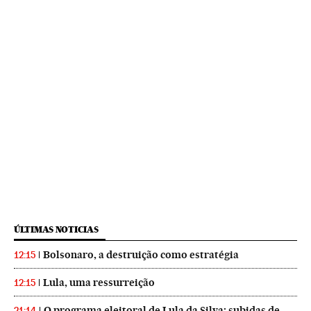
ÚLTIMAS NOTICIAS
Bolsonaro, a destruição como estratégia
12:15
Lula, uma ressurreição
12:15
O programa eleitoral de Lula da Silva: subidas de
21:14