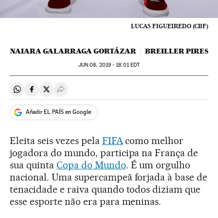
LUCAS FIGUEIREDO (CBF)
NAIARA GALARRAGA GORTÁZAR
BREILLER PIRES
JUN
08, 2019 - 18:01
EDT
Compartir en Whatsapp
Compartir en Facebook
Compartir en Twitter
Desplegar Redes Sociales
Añadir EL PAÍS en Google
Eleita seis vezes pela
FIFA
como melhor
jogadora do mundo, participa na França de
sua quinta
Copa do Mundo
. É um orgulho
nacional. Uma supercampeã forjada à base de
tenacidade e raiva quando todos diziam que
esse esporte não era para meninas.