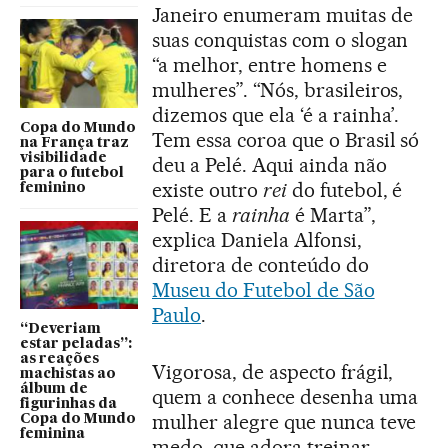
Janeiro enumeram muitas de
suas conquistas com o slogan
“a melhor, entre homens e
mulheres”. “Nós, brasileiros,
dizemos que ela ‘é a rainha’.
Copa do Mundo
Tem essa coroa que o Brasil só
na França traz
visibilidade
deu a Pelé. Aqui ainda não
para o futebol
existe outro
rei
do futebol, é
feminino
Pelé. E a
rainha
é Marta”,
explica Daniela Alfonsi,
diretora de conteúdo do
Museu do Futebol de São
Paulo
.
“Deveriam
estar peladas”:
as reações
Vigorosa, de aspecto frágil,
machistas ao
álbum de
quem a conhece desenha uma
figurinhas da
mulher alegre que nunca teve
Copa do Mundo
feminina
medo, que adora treinar,