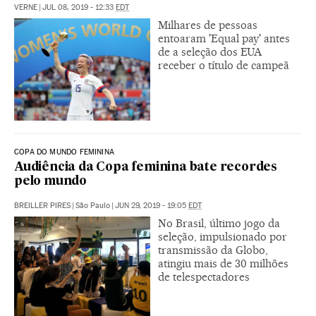
VERNE
|
JUL 08, 2019 - 12:33
EDT
Milhares de pessoas
entoaram 'Equal pay' antes
de a seleção dos EUA
receber o título de campeã
COPA DO MUNDO FEMININA
Audiência da Copa feminina bate recordes
pelo mundo
BREILLER PIRES
|
São Paulo
|
JUN 29, 2019 - 19:05
EDT
No Brasil, último jogo da
seleção, impulsionado por
transmissão da Globo,
atingiu mais de 30 milhões
de telespectadores