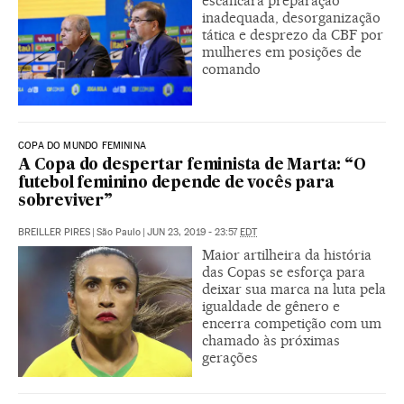
escancara preparação
inadequada, desorganização
tática e desprezo da CBF por
mulheres em posições de
comando
COPA DO MUNDO FEMININA
A Copa do despertar feminista de Marta: “O
futebol feminino depende de vocês para
sobreviver”
BREILLER PIRES
|
São Paulo
|
JUN 23, 2019 - 23:57
EDT
Maior artilheira da história
das Copas se esforça para
deixar sua marca na luta pela
igualdade de gênero e
encerra competição com um
chamado às próximas
gerações