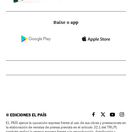
Baixe o app
©
EDICIONES EL PAÍS
EL PAÍS BRASIL EN
EL PAÍS BRASI
EL PAÍS B
EL PA
EL PAÍS ejerce la oposición expresa frente al uso de sus obras y prestaciones en
la elaboración de revistas de prensa prevista en el artículo 32.1 del TRLPI;
también realiza la reserva expresa frente a la reproducción, distribución y