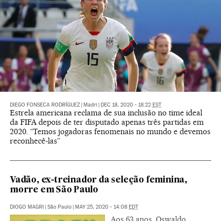
DIEGO FONSECA RODRÍGUEZ
|
Madri
|
DEC 18, 2020 - 18:22
EST
Estrela americana reclama de sua inclusão no time ideal
da FIFA depois de ter disputado apenas três partidas em
2020. “Temos jogadoras fenomenais no mundo e devemos
reconhecê-las”
Vadão, ex-treinador da seleção feminina,
morre em São Paulo
DIOGO MAGRI
|
São Paulo
|
MAY 25, 2020 - 14:08
EDT
Aos 63 anos, Oswaldo