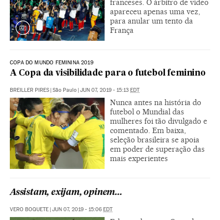
franceses. O árbitro de vídeo
apareceu apenas uma vez,
para anular um tento da
França
COPA DO MUNDO FEMININA 2019
A Copa da visibilidade para o futebol feminino
BREILLER PIRES
|
São Paulo
|
JUN 07, 2019 - 15:13
EDT
Nunca antes na história do
futebol o Mundial das
mulheres foi tão divulgado e
comentado. Em baixa,
seleção brasileira se apoia
em poder de superação das
mais experientes
Assistam, exijam, opinem...
VERO BOQUETE
|
JUN 07, 2019 - 15:06
EDT