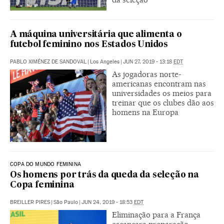
A máquina universitária que alimenta o
futebol feminino nos Estados Unidos
PABLO XIMÉNEZ DE SANDOVAL
|
Los Angeles
|
JUN 27, 2019 - 13:18
EDT
As jogadoras norte-
americanas encontram nas
universidades os meios para
treinar que os clubes dão aos
homens na Europa
COPA DO MUNDO FEMININA
Os homens por trás da queda da seleção na
Copa feminina
BREILLER PIRES
|
São Paulo
|
JUN 24, 2019 - 18:53
EDT
Eliminação para a França