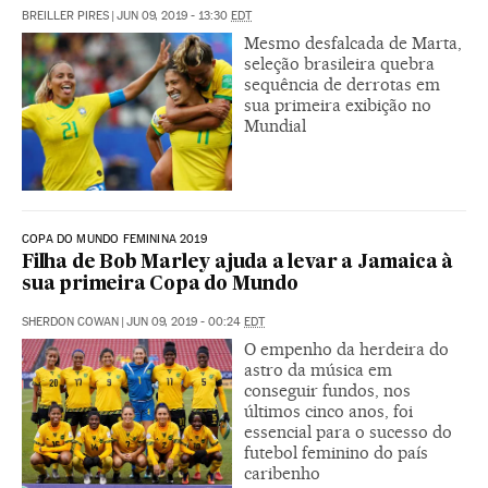
BREILLER PIRES
|
JUN 09, 2019 - 13:30
EDT
Mesmo desfalcada de Marta,
seleção brasileira quebra
sequência de derrotas em
sua primeira exibição no
Mundial
COPA DO MUNDO FEMININA 2019
Filha de Bob Marley ajuda a levar a Jamaica à
sua primeira Copa do Mundo
SHERDON COWAN
|
JUN 09, 2019 - 00:24
EDT
O empenho da herdeira do
astro da música em
conseguir fundos, nos
últimos cinco anos, foi
essencial para o sucesso do
futebol feminino do país
caribenho