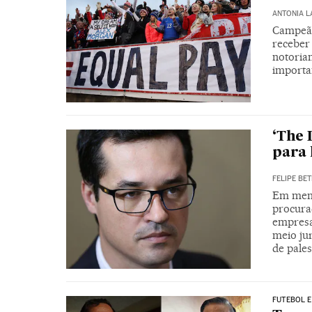
ANTONIA 
Campeãs
receber
notoria
importa
‘The 
para 
FELIPE BET
Em mens
procura
empresa 
meio ju
de pales
FUTEBOL E