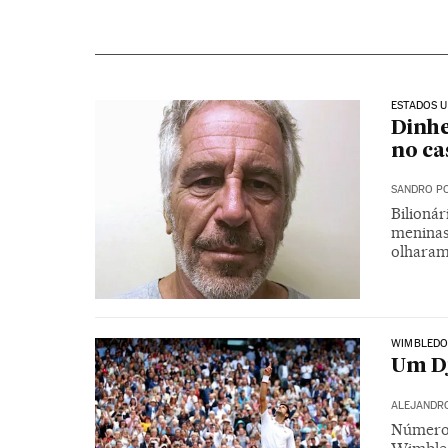
ESTADOS U
Dinhe
no ca
SANDRO PO
Bilioná
meninas
olharam
WIMBLEDO
Um Dj
ALEJANDRO
Número 