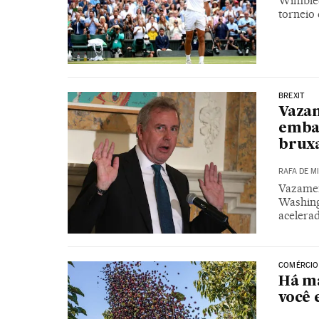
Wimbled
torneio
BREXIT
Vazam
embai
bruxa
RAFA DE M
Vazamen
Washing
acelera
COMÉRCIO
Há ma
você 