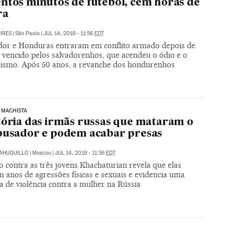
ntos minutos de futebol, cem horas de
ra
PIRES
|
São Paulo
|
JUL 14, 2019 - 11:56
EDT
ador e Honduras entraram em conflito armado depois de
 vencido pelos salvadorenhos, que acendeu o ódio e o
lismo. Após 50 anos, a revanche dos hondurenhos
 MACHISTA
tória das irmãs russas que mataram o
busador e podem acabar presas
SAHUQUILLO
|
Moscou
|
JUL 14, 2019 - 11:36
EDT
 contra as três jovens Khachaturian revela que elas
 anos de agressões físicas e sexuais e evidencia uma
a de violência contra a mulher na Rússia