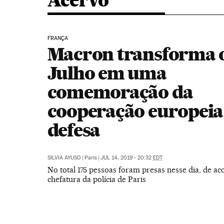
Acervo
FRANÇA
Macron transforma o
Julho em uma
comemoração da
cooperação europei
defesa
SILVIA AYUSO
|
Paris
|
JUL 14, 2019 - 20:32
EDT
No total 175 pessoas foram presas nesse dia, de a
chefatura da polícia de Paris