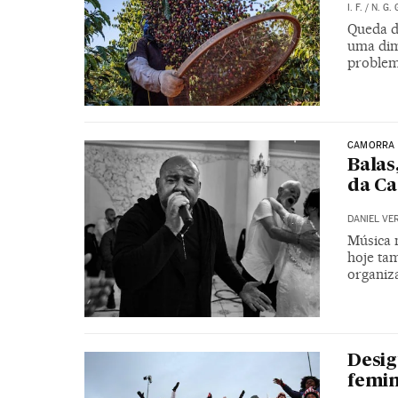
I. F.
/
N. G. 
Queda d
uma dim
problem
CAMORRA
Balas
da C
DANIEL VE
Música n
hoje ta
organiz
Desig
femin