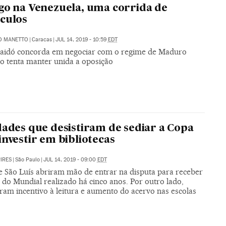
go na Venezuela, uma corrida de
culos
O MANETTO
|
Caracas
|
JUL 14, 2019 - 10:59
EDT
aidó concorda em negociar com o regime de Maduro
o tenta manter unida a oposição
dades que desistiram de sediar a Copa
investir em bibliotecas
PIRES
|
São Paulo
|
JUL 14, 2019 - 09:00
EDT
e São Luís abriram mão de entrar na disputa para receber
 do Mundial realizado há cinco anos. Por outro lado,
ram incentivo à leitura e aumento do acervo nas escolas