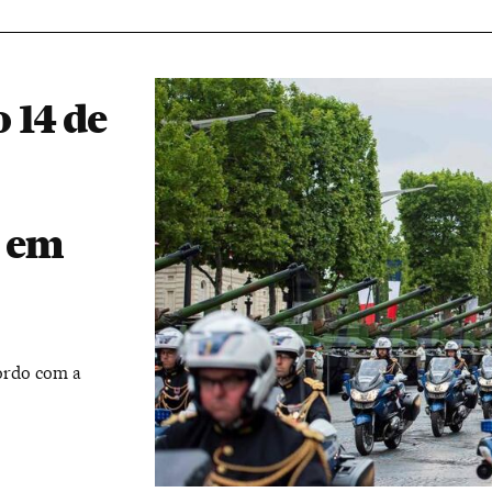
 14 de
a em
cordo com a