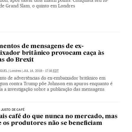
on, após salvar dois match points. Conquista seu 16º
 de Grand Slam, o quinto em Londres
entos de mensagens de ex-
xador britânico provocam caça às
s do Brexit
IGUEL
|
Londres
|
JUL 14, 2019 - 17:16
EDT
to de advertências do ex-embaixador britânico em
ton contra Trump põe Johnson em apuros enquanto é
da a investigação sobre a publicação das mensagens
 JUSTO DE CAFÉ
is café do que nunca no mercado, mas
e os produtores não se beneficiam