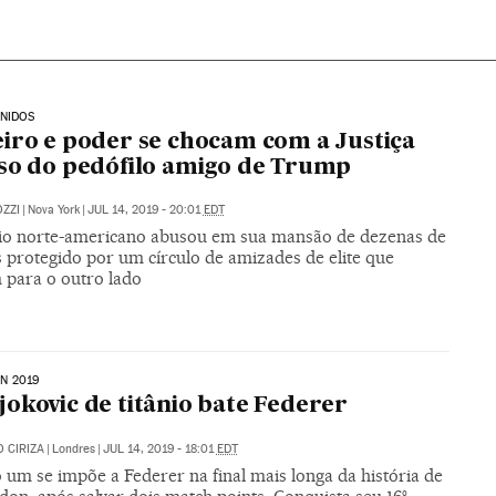
NIDOS
iro e poder se chocam com a Justiça
so do pedófilo amigo de Trump
ZZI
|
Nova York
|
JUL 14, 2019 - 20:01
EDT
rio norte-americano abusou em sua mansão de dezenas de
 protegido por um círculo de amizades de elite que
 para o outro lado
N 2019
okovic de titânio bate Federer
 CIRIZA
|
Londres
|
JUL 14, 2019 - 18:01
EDT
um se impõe a Federer na final mais longa da história de