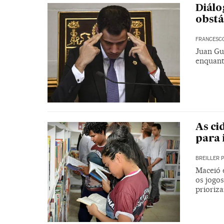
Diálo
obstá
FRANCESC
Juan Gu
enquant
As ci
para 
BREILLER 
Maceió 
os jogos
prioriza