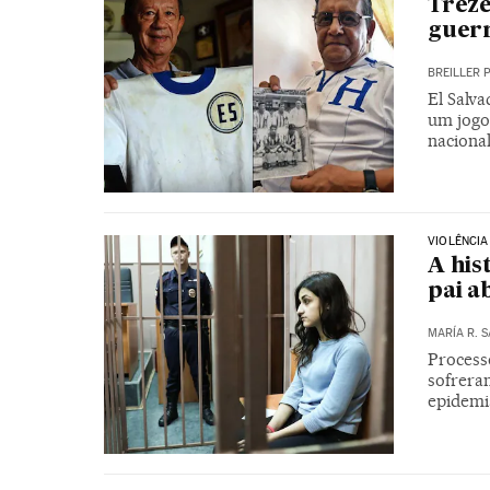
Treze
guer
BREILLER 
El Salv
um jogo
naciona
VIOLÊNCIA
A his
pai a
MARÍA R. 
Processo
sofreram
epidemi