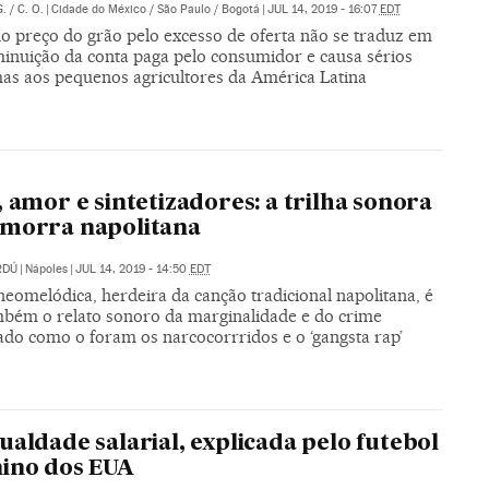
G.
/
C. O.
|
Cidade do México / São Paulo / Bogotá
|
JUL 14, 2019 - 16:07
EDT
o preço do grão pelo excesso de oferta não se traduz em
inuição da conta paga pelo consumidor e causa sérios
as aos pequenos agricultores da América Latina
, amor e sintetizadores: a trilha sonora
amorra napolitana
RDÚ
|
Nápoles
|
JUL 14, 2019 - 14:50
EDT
eomelódica, herdeira da canção tradicional napolitana, é
mbém o relato sonoro da marginalidade e do crime
ado como o foram os narcocorrridos e o ‘gangsta rap’
ualdade salarial, explicada pelo futebol
ino dos EUA