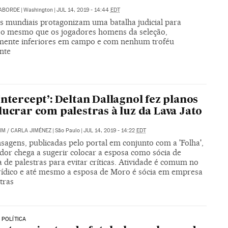
LABORDE
|
Washington
|
JUL 14, 2019 - 14:44
EDT
 mundiais protagonizam uma batalha judicial para
 o mesmo que os jogadores homens da seleção,
mente inferiores em campo e com nenhum troféu
nte
Intercept’: Deltan Dallagnol fez planos
lucrar com palestras à luz da Lava Jato
IM
/
CARLA JIMÉNEZ
|
São Paulo
|
JUL 14, 2019 - 14:22
EDT
agens, publicadas pelo portal em conjunto com a 'Folha',
dor chega a sugerir colocar a esposa como sócia de
de palestras para evitar críticas. Atividade é comum no
rídico e até mesmo a esposa de Moro é sócia em empresa
tras
 POLÍTICA