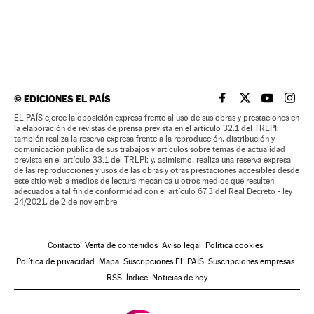
©
EDICIONES EL PAÍS
EL PAÍS BRASIL EN
EL PAÍS BRASI
EL PAÍS B
EL PA
EL PAÍS ejerce la oposición expresa frente al uso de sus obras y prestaciones en
la elaboración de revistas de prensa prevista en el artículo 32.1 del TRLPI;
también realiza la reserva expresa frente a la reproducción, distribución y
comunicación pública de sus trabajos y artículos sobre temas de actualidad
prevista en el artículo 33.1 del TRLPI; y, asimismo, realiza una reserva expresa
de las reproducciones y usos de las obras y otras prestaciones accesibles desde
este sitio web a medios de lectura mecánica u otros medios que resulten
adecuados a tal fin de conformidad con el artículo 67.3 del Real Decreto - ley
24/2021, de 2 de noviembre
Contacto
Venta de contenidos
Aviso legal
Política cookies
Política de privacidad
Mapa
Suscripciones EL PAÍS
Suscripciones empresas
RSS
Índice
Noticias de hoy