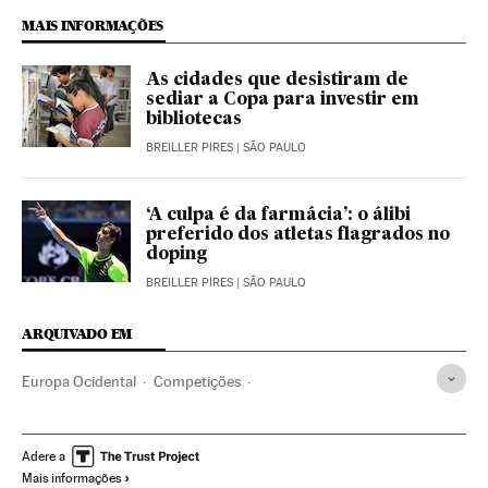
MAIS INFORMAÇÕES
As cidades que desistiram de
sediar a Copa para investir em
bibliotecas
BREILLER PIRES
| SÃO PAULO
‘A culpa é da farmácia’: o álibi
preferido dos atletas flagrados no
doping
BREILLER PIRES
| SÃO PAULO
ARQUIVADO EM
Europa Ocidental
Competições
Organizações desportivas
Esportes
Europa
Roger Federer
Novak Djokovic
Wimbledon
Londres
Adere a
Mais informações