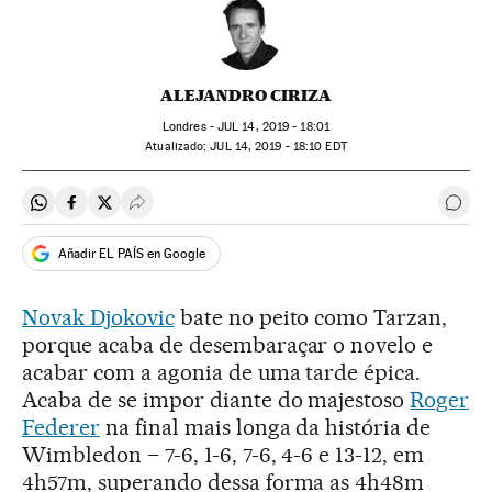
ALEJANDRO CIRIZA
Londres -
JUL
14, 2019 - 18:01
atualizado:
JUL
14, 2019 - 18:10
EDT
Compartir en Whatsapp
Compartir en Facebook
Compartir en Twitter
Desplegar Redes Sociales
Come
Añadir EL PAÍS en Google
Novak Djokovic
bate no peito como Tarzan,
porque acaba de desembaraçar o novelo e
acabar com a agonia de uma tarde épica.
Acaba de se impor diante do majestoso
Roger
Federer
na final mais longa da história de
Wimbledon – 7-6, 1-6, 7-6, 4-6 e 13-12, em
4h57m, superando dessa forma as 4h48m