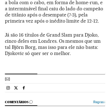
a bola com o cabo, em forma de home-run, e
a interminável final caiu do lado do campeão
de titânio após o desempate (7-3), pela
primeira vez após o inédito limite de 12-12.
Já são 16 títulos de Grand Slam para Djoko,
cinco deles em Londres. Os mesmos que um
tal Björn Borg, mas isso para ele não basta:
Djokovic só quer ser o melhor.
Esportes El País Brasil en Instagram
Esportes El País Brasil en Twitter
Esportes El País Brasil en Facebook
COMENTÁRIOS
Regras
›
COMENTÁRIOS