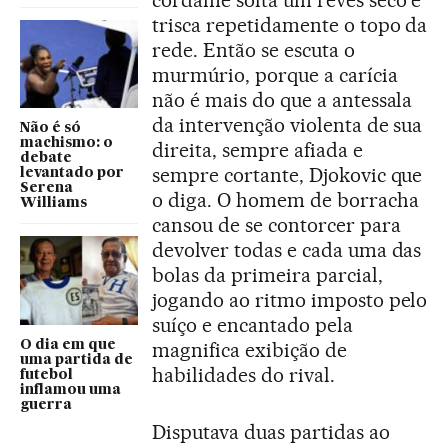
cordame solta um revés seco e
trisca repetidamente o topo da
rede. Então se escuta o
murmúrio, porque a carícia
não é mais do que a antessala
da intervenção violenta de sua
Não é só
machismo: o
direita, sempre afiada e
debate
sempre cortante, Djokovic que
levantado por
Serena
o diga. O homem de borracha
Williams
cansou de se contorcer para
devolver todas e cada uma das
bolas da primeira parcial,
jogando ao ritmo imposto pelo
suíço e encantado pela
O dia em que
magnifica exibição de
uma partida de
habilidades do rival.
futebol
inflamou uma
guerra
Disputava duas partidas ao