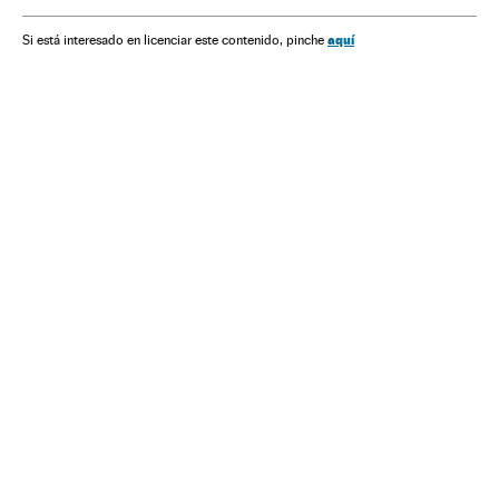
Grand Slam
Inglaterra
Reino Unido
ATP Tour
Tênis
aquí
Si está interesado en licenciar este contenido, pinche