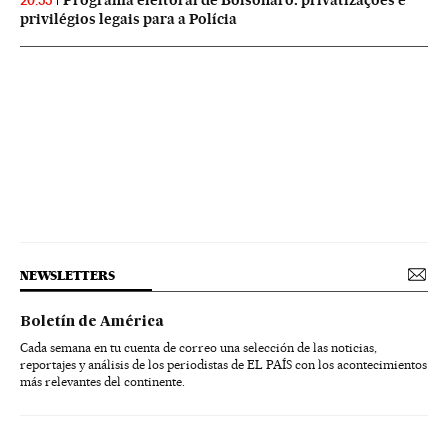
Programa eleitoral de Bolsonaro: privatizações e
20:55
privilégios legais para a Polícia
NEWSLETTERS
Boletín de América
Cada semana en tu cuenta de correo una selección de las noticias,
reportajes y análisis de los periodistas de EL PAÍS con los acontecimientos
más relevantes del continente.