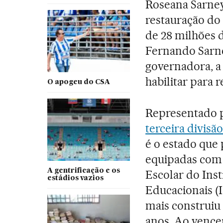
Roseana Sarney
restauração do
de 28 milhões d
Fernando Sarne
governadora, a 
habilitar para 
O apogeu do CSA
Representado p
terceira divis
é o estado que
equipadas com 
A gentrificação e os
Escolar do Inst
estádios vazios
Educacionais (
mais construiu 
anos. Ao vence