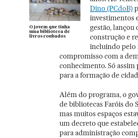
Dino (PCdoB)
p
investimentos 
gestão, lançou
O jovem que tinha
uma biblioteca de
construção e re
livros roubados
incluindo pelo
compromisso com a democ
conhecimento. Só assim 
para a formação de cidad
Além do programa, o gov
de bibliotecas Faróis do 
mas muitos espaços esta
um decreto que estabelec
para administração comp