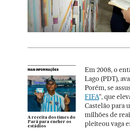
Em 2008, o ent
MAIS INFORMAÇÕES
Lago (PDT), ava
Porém, se assus
FIFA
”, que ele
Castelão para u
milhões de rea
A receita dos times do
pleiteou vaga e
Pará para encher os
estádios