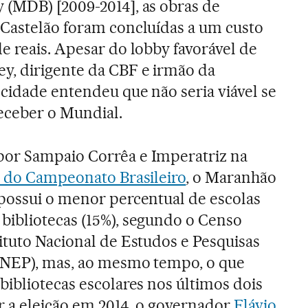
 (MDB) [2009-2014], as obras de
 Castelão foram concluídas a um custo
e reais. Apesar do lobby favorável de
y, dirigente da CBF e irmão da
cidade entendeu que não seria viável se
receber o Mundial.
or Sampaio Corrêa e Imperatriz na
ão do Campeonato Brasileiro
, o Maranhão
 possui o menor percentual de escolas
bibliotecas (15%), segundo o Censo
ituto Nacional de Estudos e Pesquisas
INEP), mas, ao mesmo tempo, o que
bibliotecas escolares nos últimos dois
r a eleição em 2014, o governador
Flávio