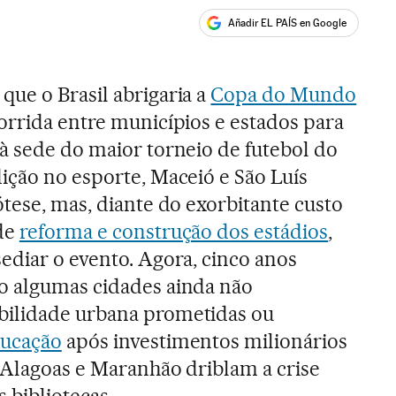
Añadir EL PAÍS en Google
ales
ue o Brasil abrigaria a
Copa do Mundo
corrida entre municípios e estados para
à sede do maior torneio de futebol do
ição no esporte, Maceió e São Luís
ótese, mas, diante do exorbitante custo
 de
reforma e construção dos estádios
,
ediar o evento. Agora, cinco anos
o algumas cidades ainda não
bilidade urbana prometidas ou
ducação
após investimentos milionários
e Alagoas e Maranhão driblam a crise