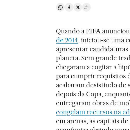
Compartir en Whatsapp
Compartir en Facebook
Compartir en Twitter
Desplegar Redes Soci
Quando a FIFA anunciou q
de 2014
, iniciou-se uma 
apresentar candidaturas 
planeta. Sem grande trad
chegaram a cogitar a hip
para cumprir requisitos
acabaram desistindo de s
depois da Copa, enquant
entregaram obras de mo
congelam recursos na e
em arenas, as capitais d