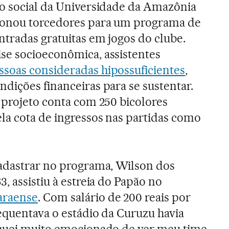
ço social da Universidade da Amazônia
ionou torcedores para um programa de
tradas gratuitas em jogos do clube.
se socioeconômica, assistentes
ssoas consideradas hipossuficientes
,
dições financeiras para se sustentar.
 projeto conta com 250 bicolores
la cota de ingressos nas partidas como
cadastrar no programa, Wilson dos
3, assistiu à estreia do Papão no
araense
. Com salário de 200 reais por
equentava o estádio da Curuzu havia
iquei muito emocionado de ver meu time