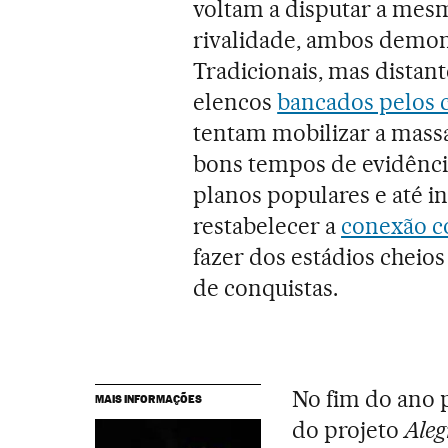
voltam a disputar a mesm
rivalidade, ambos demon
Tradicionais, mas distan
elencos
bancados pelos c
tentam mobilizar a massa
bons tempos de evidênci
planos populares e até in
restabelecer a
conexão co
fazer dos estádios cheio
de conquistas.
No fim do ano 
MAIS INFORMAÇÕES
do projeto
Aleg