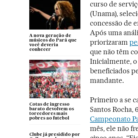
curso de servi
(Unama), selec
concessão de en
Após uma análi
A nova geração de
priorizaram
pe
músicos do Pará que
você deveria
conhecer
que não têm con
Inicialmente, o
beneficiados pe
mandante.
Primeiro a se 
Cotas de ingresso
Santos Rocha, 6
barato devolvem os
torcedores mais
Campeonato P
pobres ao futebol
mês, ele não fr
Clube já presidido por
cinco anos. “F