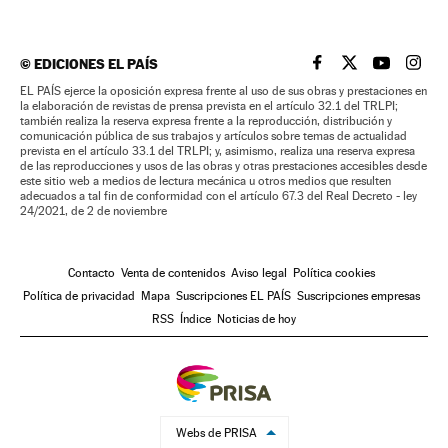
©
EDICIONES EL PAÍS
EL PAÍS BRASIL EN
EL PAÍS BRASI
EL PAÍS B
EL PA
EL PAÍS ejerce la oposición expresa frente al uso de sus obras y prestaciones en
la elaboración de revistas de prensa prevista en el artículo 32.1 del TRLPI;
también realiza la reserva expresa frente a la reproducción, distribución y
comunicación pública de sus trabajos y artículos sobre temas de actualidad
prevista en el artículo 33.1 del TRLPI; y, asimismo, realiza una reserva expresa
de las reproducciones y usos de las obras y otras prestaciones accesibles desde
este sitio web a medios de lectura mecánica u otros medios que resulten
adecuados a tal fin de conformidad con el artículo 67.3 del Real Decreto - ley
24/2021, de 2 de noviembre
Contacto
Venta de contenidos
Aviso legal
Política cookies
Política de privacidad
Mapa
Suscripciones EL PAÍS
Suscripciones empresas
RSS
Índice
Noticias de hoy
Webs de PRISA