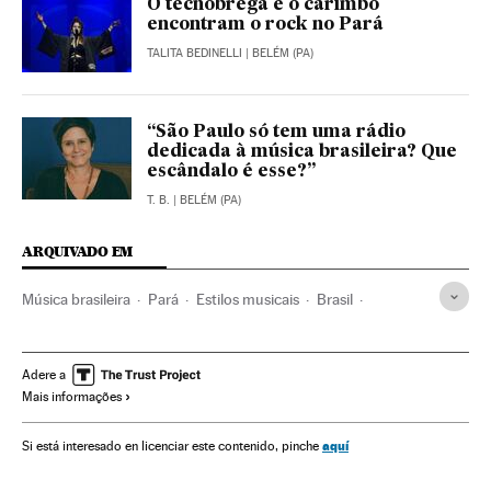
O tecnobrega e o carimbó
encontram o rock no Pará
TALITA BEDINELLI
| BELÉM (PA)
“São Paulo só tem uma rádio
dedicada à música brasileira? Que
escândalo é esse?”
T. B.
| BELÉM (PA)
ARQUIVADO EM
Música brasileira
Pará
Estilos musicais
Brasil
Música
América do Sul
América Latina
América
Cultura
Adere a
Mais informações
aquí
Si está interesado en licenciar este contenido, pinche