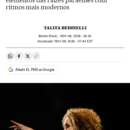
elementos das raízes paraenses com
ritmos mais modernos
TALITA BEDINELLI
Belém (Pará) -
NOV
06, 2016 - 16:34
atualizado:
NOV
08, 2016 - 07:44
EST
Compartir en Whatsapp
Compartir en Facebook
Compartir en Twitter
Desplegar Redes Sociales
Añadir EL PAÍS en Google