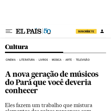
Pular para o conteúdo
SUSCRÍBETE
Cultura
CINEMA
LITERATURA
LIVROS
MÚSICA
ARTE
TELEVISÃO
A nova geração de músicos
do Pará que você deveria
conhecer
Eles fazem um trabalho que mistura