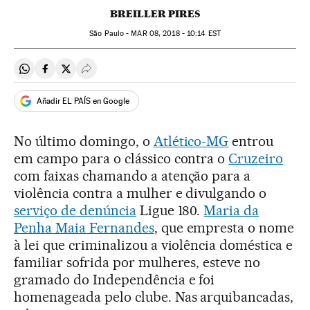
BREILLER PIRES
São Paulo -
MAR
08, 2018 - 10:14
EST
Compartir en Whatsapp
Compartir en Facebook
Compartir en Twitter
Desplegar Redes Sociales
Añadir EL PAÍS en Google
No último domingo, o
Atlético-MG
entrou
em campo para o clássico contra o
Cruzeiro
com faixas chamando a atenção para a
violência contra a mulher e divulgando o
serviço de denúncia
Ligue 180.
Maria da
Penha Maia Fernandes
, que empresta o nome
à lei que criminalizou a violência doméstica e
familiar sofrida por mulheres, esteve no
gramado do Independência e foi
homenageada pelo clube. Nas arquibancadas,