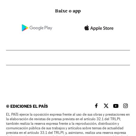
Baixe o app
©
EDICIONES EL PAÍS
EL PAÍS BRASIL EN
EL PAÍS BRASI
EL PAÍS B
EL PA
EL PAÍS ejerce la oposición expresa frente al uso de sus obras y prestaciones en
la elaboración de revistas de prensa prevista en el artículo 32.1 del TRLPI;
también realiza la reserva expresa frente a la reproducción, distribución y
comunicación pública de sus trabajos y artículos sobre temas de actualidad
prevista en el artículo 33.1 del TRLPI; y, asimismo, realiza una reserva expresa