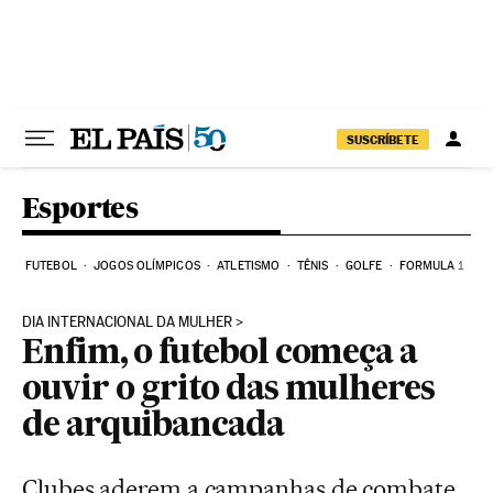
Pular para o conteúdo
SUSCRÍBETE
Esportes
FUTEBOL
JOGOS OLÍMPICOS
ATLETISMO
TÊNIS
GOLFE
FORMULA 1
DIA INTERNACIONAL DA MULHER
Enfim, o futebol começa a
ouvir o grito das mulheres
de arquibancada
Clubes aderem a campanhas de combate