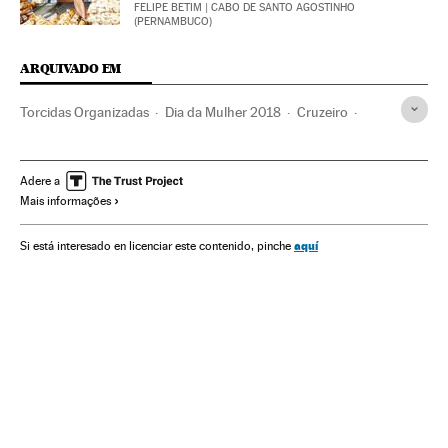
FELIPE BETIM
| CABO DE SANTO AGOSTINHO
(PERNAMBUCO)
ARQUIVADO EM
Torcidas Organizadas
Dia da Mulher 2018
Cruzeiro
Corinthians
Atlético Mineiro
Dia internacional da mulher
Igualdade oportunidades
Adere a
Mais informações
Dias mundiais
Emprego feminino
Feminismo
Machismo
Ultras
Violência gênero
Emprego
aquí
Si está interesado en licenciar este contenido, pinche
Movimentos sociais
Brasil
Violência
Clubes esportivos
Violência esportiva
Sexismo
Times esportes
Direitos mulher
Futebol
Mulheres
Relações gênero