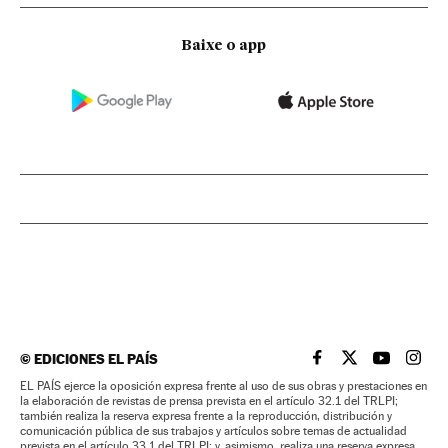
Baixe o app
©
EDICIONES EL PAÍS
EL PAÍS BRASIL EN
EL PAÍS BRASI
EL PAÍS B
EL PA
EL PAÍS ejerce la oposición expresa frente al uso de sus obras y prestaciones en
la elaboración de revistas de prensa prevista en el artículo 32.1 del TRLPI;
también realiza la reserva expresa frente a la reproducción, distribución y
comunicación pública de sus trabajos y artículos sobre temas de actualidad
prevista en el artículo 33.1 del TRLPI; y, asimismo, realiza una reserva expresa