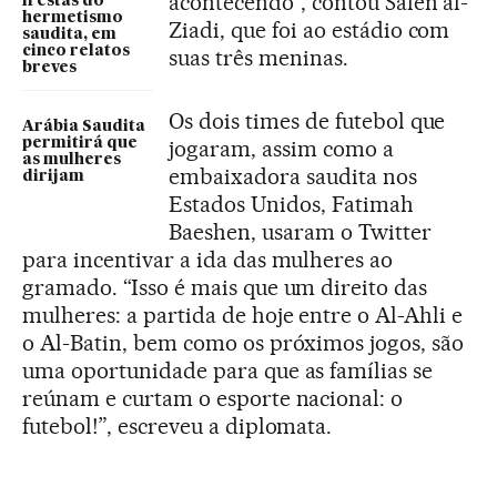
acontecendo”, contou Salen al-
frestas do
hermetismo
Ziadi, que foi ao estádio com
saudita, em
cinco relatos
suas três meninas.
breves
Os dois times de futebol que
Arábia Saudita
jogaram, assim como a
permitirá que
as mulheres
embaixadora saudita nos
dirijam
Estados Unidos, Fatimah
Baeshen, usaram o Twitter
para incentivar a ida das mulheres ao
gramado. “Isso é mais que um direito das
mulheres: a partida de hoje entre o Al-Ahli e
o Al-Batin, bem como os próximos jogos, são
uma oportunidade para que as famílias se
reúnam e curtam o esporte nacional: o
futebol!”, escreveu a diplomata.