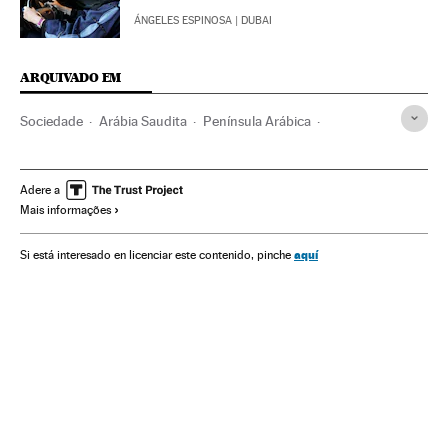
ÁNGELES ESPINOSA
| DUBAI
ARQUIVADO EM
Sociedade
Arábia Saudita
Península Arábica
Oriente médio
Futebol
Direitos mulher
Ásia
Relações gênero
Mulheres
Esportes
Adere a
Mais informações
aquí
Si está interesado en licenciar este contenido, pinche