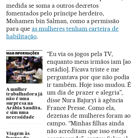
medida se soma a outros decretos
fomentados pelo príncipe herdeiro,
Mohamen bin Salman, como a permissão
para que
as mulheres tenham carteira de
habilitação
.
“Eu via os jogos pela TV,
MAIS INFORMAÇÕES
enquanto meus irmãos iam [ao
estádio]. Ficava triste e me
perguntava por que não podia
ir também. Hoje isso mudou. É
A mulher
um dia de prazer e alegria”,
trabalhadora já
disse Nura Bajuryi à agência
não é uma
surpresa na
France Presse. Como ela,
Arábia Saudita,
e sim uma
dezenas de mulheres foram ao
necessidade
campo. “Minhas filhas ainda
não acreditam que isso esteja
Viagem às