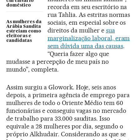
Um calvário
doméstico
recorda em seu escritório na
rua Tahlia. As estritas normas
sociais, em especial sobre os
As mulheres da
Arábia Saudita
direitos da mulher e
sua
estreiam como
eleitoras e
marginalização laboral, eram
candidatas
sem dúvida uma das causas
.
“Queria fazer algo que
mudasse a percepção de meu país no
mundo”, completa.
Assim surgiu a Glowork. Hoje, seis anos
depois, a primeira agência de emprego para
mulheres de todo o Oriente Médio tem 60
funcionárias e conseguiu vagas no mercado
de trabalho para 33.000 sauditas. Isso
equivale a 28 mulheres por dia, segundo o
próprio Alkhudair. Considerando as que se