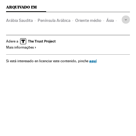
ARQUIVADO EM
Arábia Saudita
Península Arábica
Oriente médio
Ásia
Mulheres
Discriminação
Empresas
Preconceitos
Trabalho
Política
Economia
Problemas sociais
Adere a
Mais informações
Sociedade
aquí
Si está interesado en licenciar este contenido, pinche