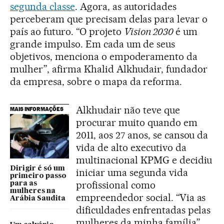
segunda classe
. Agora, as autoridades
perceberam que precisam delas para levar o
país ao futuro. “O projeto
Vision 2030
é um
grande impulso. Em cada um de seus
objetivos, menciona o empoderamento da
mulher”, afirma Khalid Alkhudair, fundador
da empresa, sobre o mapa da reforma.
Alkhudair não teve que
MAIS INFORMAÇÕES
procurar muito quando em
2011, aos 27 anos, se cansou da
vida de alto executivo da
multinacional KPMG e decidiu
Dirigir é só um
iniciar uma segunda vida
primeiro passo
profissional como
para as
mulheres na
empreendedor social. “Via as
Arábia Saudita
dificuldades enfrentadas pelas
mulheres da minha família”,