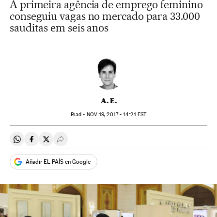
A primeira agência de emprego feminino
conseguiu vagas no mercado para 33.000
sauditas em seis anos
A. E.
Riad -
NOV
19, 2017 - 14:21
EST
Compartir en Whatsapp
Compartir en Facebook
Compartir en Twitter
Desplegar Redes Sociales
Añadir EL PAÍS en Google