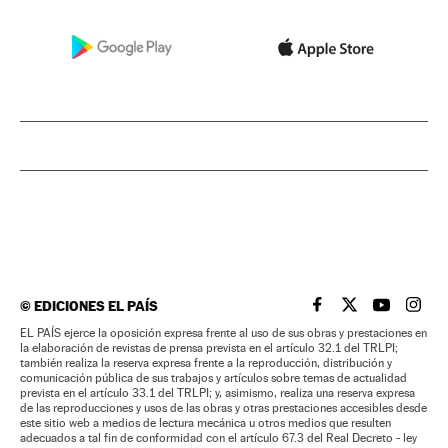
©
EDICIONES EL PAÍS
EL PAÍS BRASIL EN
EL PAÍS BRASI
EL PAÍS B
EL PA
EL PAÍS ejerce la oposición expresa frente al uso de sus obras y prestaciones en
la elaboración de revistas de prensa prevista en el artículo 32.1 del TRLPI;
también realiza la reserva expresa frente a la reproducción, distribución y
comunicación pública de sus trabajos y artículos sobre temas de actualidad
prevista en el artículo 33.1 del TRLPI; y, asimismo, realiza una reserva expresa
de las reproducciones y usos de las obras y otras prestaciones accesibles desde
este sitio web a medios de lectura mecánica u otros medios que resulten
adecuados a tal fin de conformidad con el artículo 67.3 del Real Decreto - ley