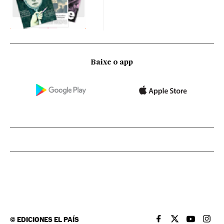
Baixe o app
©
EDICIONES EL PAÍS
EL PAÍS BRASIL EN
EL PAÍS BRASI
EL PAÍS B
EL PA