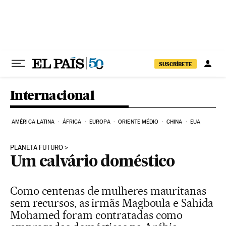
Pular para o conteúdo
SUSCRÍBETE
Internacional
AMÉRICA LATINA
ÁFRICA
EUROPA
ORIENTE MÉDIO
CHINA
EUA
PLANETA FUTURO
Um calvário doméstico
Como centenas de mulheres mauritanas
sem recursos, as irmãs Magboula e Sahida
Mohamed foram contratadas como