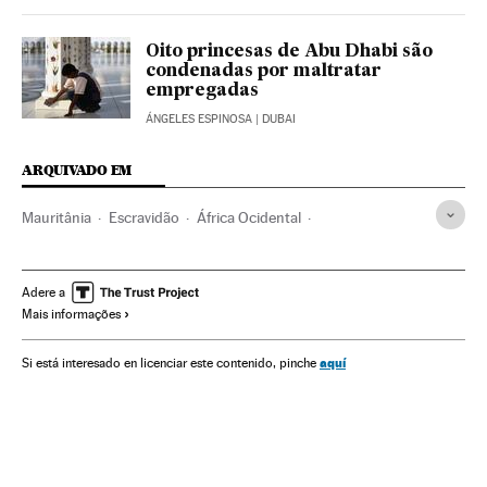
Oito princesas de Abu Dhabi são
condenadas por maltratar
empregadas
ÁNGELES ESPINOSA
| DUBAI
ARQUIVADO EM
Mauritânia
Escravidão
África Ocidental
Tráfico pessoas
África
Tráfico de Seres humanos
Mulheres
Delitos
Justiça
Sociedade
Planeta Futuro
Adere a
Mais informações
aquí
Si está interesado en licenciar este contenido, pinche