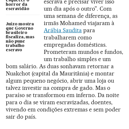
escrava e precisar viver isso
esquecer o
horror da
um dia após o outro”. Com
escravidão
uma semana de diferença, as
irmãs Mohamed viajaram à
Juízo mostra
que Governo
Arábia Saudita
para
brasileiro
trabalharem como
fiscaliza, mas
não pune
empregadas domésticas.
trabalho
escravo
Prometeram mundos e fundos,
um trabalho simples e um
bom salário. As duas sonhavam retornar a
Nuakchot (capital da Mauritânia) e montar
algum pequeno negócio, abrir uma loja ou
talvez investir na compra de gado. Mas o
paraíso se transformou em inferno. Da noite
para o dia se viram escravizadas, doentes,
vivendo em condições extremas e sem poder
sair do país.