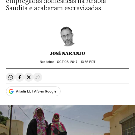
empregadas domésticas na Arábia
Saudita e acabaram escravizadas
JOSÉ NARANJO
Nuakchot -
OCT
03, 2017 - 13:36
EDT
Compartir en Whatsapp
Compartir en Facebook
Compartir en Twitter
Desplegar Redes Sociales
Añadir EL PAÍS en Google