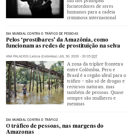
um dos principais
fornecedores de seres
humanos para a cadeia
criminosa internacional
DIA MUNDIAL CONTRA O TRÁFICO DE PESSOAS
Pelos ‘prostibares’ da Amazônia, como
funcionam as redes de prostituição na selva
ANA PALACIOS
|
Leticia (Colômbia)
|
JUL 30, 2020 - 20:05
EDT
A zona da tríplice fronteira
entre Colômbia, Peru e
Brasil é a região ideal para o
tráfico – não só de drogas e
recursos naturais, mas
também de pessoas. Quase
sempre são mulheres e
meninas
DIA MUNDIAL CONTRA O TRÁFICO
O tráfico de pessoas, nas margens do
Amazonas