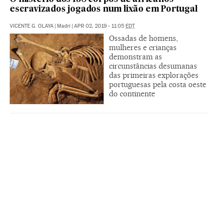
escravizados jogados num lixão em Portugal
VICENTE G. OLAYA
|
Madri
|
APR 02, 2019 - 11:05
EDT
Ossadas de homens,
mulheres e crianças
demonstram as
circunstâncias desumanas
das primeiras explorações
portuguesas pela costa oeste
do continente