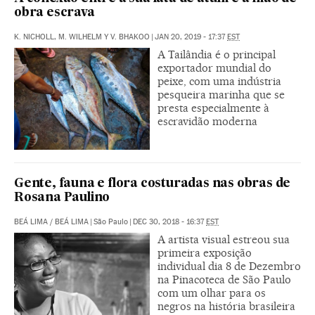
obra escrava
K. NICHOLL, M. WILHELM Y V. BHAKOO
|
JAN 20, 2019 - 17:37
EST
A Tailândia é o principal
exportador mundial do
peixe, com uma indústria
pesqueira marinha que se
presta especialmente à
escravidão moderna
Gente, fauna e flora costuradas nas obras de
Rosana Paulino
BEÁ LIMA
/
BEÁ LIMA
|
São Paulo
|
DEC 30, 2018 - 16:37
EST
A artista visual estreou sua
primeira exposição
individual dia 8 de Dezembro
na Pinacoteca de São Paulo
com um olhar para os
negros na história brasileira