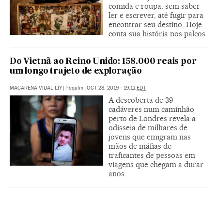
comida e roupa, sem saber
ler e escrever, até fugir para
encontrar seu destino. Hoje
conta sua história nos palcos
Do Vietnã ao Reino Unido: 158.000 reais por
um longo trajeto de exploração
MACARENA VIDAL LIY
|
Pequim
|
OCT 28, 2019 - 19:11
EDT
A descoberta de 39
cadáveres num caminhão
perto de Londres revela a
odisseia de milhares de
jovens que emigram nas
mãos de máfias de
traficantes de pessoas em
viagens que chegam a durar
anos