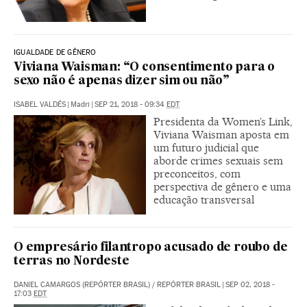
IGUALDADE DE GÊNERO
Viviana Waisman: “O consentimento para o
sexo não é apenas dizer sim ou não”
ISABEL VALDÉS
|
Madri
|
SEP 21, 2018 - 09:34
EDT
Presidenta da Women’s Link,
Viviana Waisman aposta em
um futuro judicial que
aborde crimes sexuais sem
preconceitos, com
perspectiva de gênero e uma
educação transversal
O empresário filantropo acusado de roubo de
terras no Nordeste
DANIEL CAMARGOS (REPÓRTER BRASIL)
/
REPÓRTER BRASIL
|
SEP 02, 2018 -
17:03
EDT