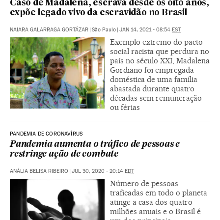
Caso de Madalena, escrava desde os oito anos,
expõe legado vivo da escravidão no Brasil
NAIARA GALARRAGA GORTÁZAR
|
São Paulo
|
JAN 14, 2021 - 08:54
EST
Exemplo extremo do pacto
social racista que perdura no
país no século XXI, Madalena
Gordiano foi empregada
doméstica de uma família
abastada durante quatro
décadas sem remuneração
ou férias
PANDEMIA DE CORONAVÍRUS
Pandemia aumenta o tráfico de pessoas e
restringe ação de combate
ANÁLIA BELISA RIBEIRO
|
JUL 30, 2020 - 20:14
EDT
Número de pessoas
traficadas em todo o planeta
atinge a casa dos quatro
milhões anuais e o Brasil é