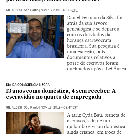
GIL ALESSI
|
São Paulo
|
NOV 19, 2019 - 07:46
EST
Daniel Fermino da Silva foi
atrás da sua árvore
genealógica e se deparou
com os dois lados da
herança escravocrata
brasileira. Sua pesquisa é
uma exceção, pois
documentos relativos à
posse de escravos foram
queimados após a Lei Áurea
DIA DA CONSCIÊNCIA NEGRA
13 anos como doméstica, 4 sem receber. A
escravidão no quarto de empregada
GIL ALESSI
|
São Paulo
|
NOV 18, 2019 - 09:47
EST
A atriz Cyda Baú, bisneta de
escravos, saiu de um
quilombo e virou doméstica
ainda criança, em troca de