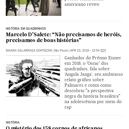
americano revive
HISTÓRIA EM QUADRINHOS
Marcelo D’Salete: “Não precisamos de heróis,
precisamos de boas histórias”
NAIARA GALARRAGA GORTÁZAR
|
São Paulo
|
APR 23, 2019 - 13:54
EDT
Ganhador do Prêmio Eisner
em 2018, o 'Oscar' dos
quadrinhos, fala sobre
‘Angola Janga’, seu ambicioso
relato gráfico sobre
Palmares e conta como
descobriu "a perspectiva
negra da história brasileira"
na adolescência por meio do
rap
HISTÓRIA
O mistério dos 158 corpos de africanos