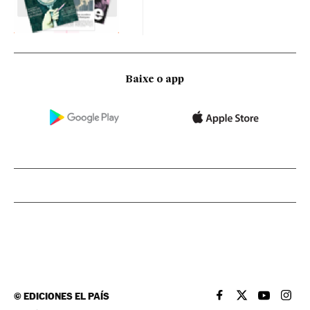
Baixe o app
©
EDICIONES EL PAÍS
EL PAÍS BRASIL EN
EL PAÍS BRASI
EL PAÍS B
EL PA