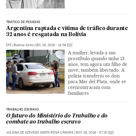
TRÁFICO DE PESSOAS
Argentina raptada e vítima de tráfico durante
32 anos é resgatada na Bolívia
EFE
|
Buenos Aires
|
DEC 26, 2018 - 14:58
EST
A mulher, levada a um
prostíbulo quando tinha 13
anos, tem agora um filho de
nove, também libertado. A
polícia transferiu os dois
para Mar del Plata, onde se
reencontraram com
familiares
TRABALHO ESCRAVO
O futuro do Ministério do Trabalho e do
combate ao trabalho escravo
JULIANA DE AZEVEDO SANTA ROSA CÂMARA
|
NOV 28, 2018 - 07:20
EST