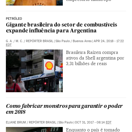
PETRÓLEO
Gigante brasileira do setor de combustíveis
expande influência para Argentina
G. A.
/
M. C.
/
REPÓRTER BRASIL
|
São Paulo / Buenos Aires
|
APR 24, 2018 - 17:22
EDT
Brasileira Raízen compra
ativos da Shell argentina por
3,31 bilhões de reais
Como fabricar monstros para garantir o poder
em 2018
ELIANE BRUM
/
REPÓRTER BRASIL
|
São Paulo
|
OCT 31, 2017 - 08:14
EDT
Enquanto o país é tomado