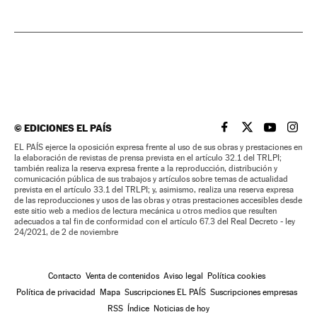
©
EDICIONES EL PAÍS
EL PAÍS BRASIL EN
EL PAÍS BRASI
EL PAÍS B
EL PA
EL PAÍS ejerce la oposición expresa frente al uso de sus obras y prestaciones en
la elaboración de revistas de prensa prevista en el artículo 32.1 del TRLPI;
también realiza la reserva expresa frente a la reproducción, distribución y
comunicación pública de sus trabajos y artículos sobre temas de actualidad
prevista en el artículo 33.1 del TRLPI; y, asimismo, realiza una reserva expresa
de las reproducciones y usos de las obras y otras prestaciones accesibles desde
este sitio web a medios de lectura mecánica u otros medios que resulten
adecuados a tal fin de conformidad con el artículo 67.3 del Real Decreto - ley
24/2021, de 2 de noviembre
Contacto
Venta de contenidos
Aviso legal
Política cookies
Política de privacidad
Mapa
Suscripciones EL PAÍS
Suscripciones empresas
RSS
Índice
Noticias de hoy