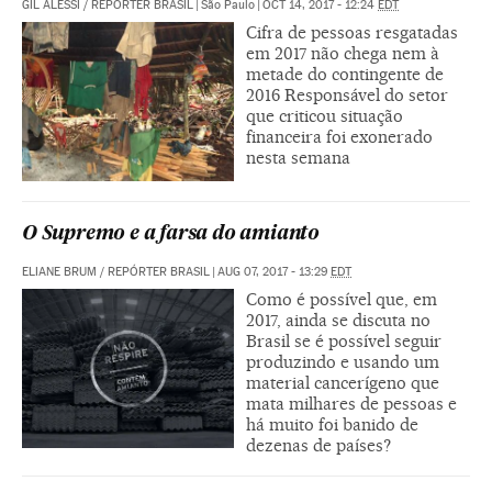
GIL ALESSI
/
REPÓRTER BRASIL
|
São Paulo
|
OCT 14, 2017 - 12:24
EDT
Cifra de pessoas resgatadas
em 2017 não chega nem à
metade do contingente de
2016 Responsável do setor
que criticou situação
financeira foi exonerado
nesta semana
O Supremo e a farsa do amianto
ELIANE BRUM
/
REPÓRTER BRASIL
|
AUG 07, 2017 - 13:29
EDT
Como é possível que, em
2017, ainda se discuta no
Brasil se é possível seguir
produzindo e usando um
material cancerígeno que
mata milhares de pessoas e
há muito foi banido de
dezenas de países?