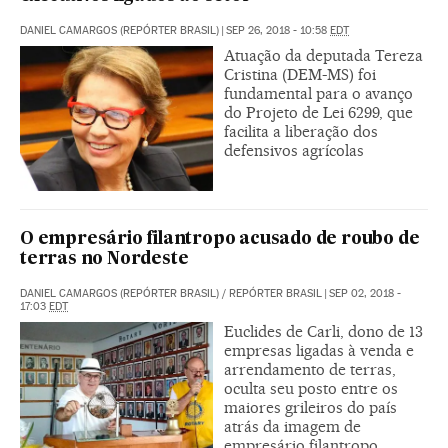
DANIEL CAMARGOS (REPÓRTER BRASIL)
|
SEP 26, 2018 - 10:58
EDT
Atuação da deputada Tereza
Cristina (DEM-MS) foi
fundamental para o avanço
do Projeto de Lei 6299, que
facilita a liberação dos
defensivos agrícolas
O empresário filantropo acusado de roubo de
terras no Nordeste
DANIEL CAMARGOS (REPÓRTER BRASIL)
/
REPÓRTER BRASIL
|
SEP 02, 2018 -
17:03
EDT
Euclides de Carli, dono de 13
empresas ligadas à venda e
arrendamento de terras,
oculta seu posto entre os
maiores grileiros do país
atrás da imagem de
empresário filantropo