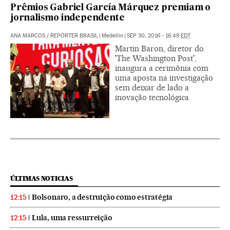
Prêmios Gabriel García Márquez premiam o
jornalismo independente
ANA MARCOS
/
REPÓRTER BRASIL
|
Medellín
|
SEP 30, 2016 - 16:49
EDT
Martin Baron, diretor do
'The Washington Post',
inaugura a cerimônia com
uma aposta na investigação
sem deixar de lado a
inovação tecnológica
ÚLTIMAS NOTICIAS
Bolsonaro, a destruição como estratégia
12:15
Lula, uma ressurreição
12:15