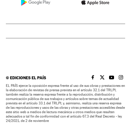
©
EDICIONES EL PAÍS
EL PAÍS BRASIL EN
EL PAÍS BRASI
EL PAÍS B
EL PA
EL PAÍS ejerce la oposición expresa frente al uso de sus obras y prestaciones en
la elaboración de revistas de prensa prevista en el artículo 32.1 del TRLPI;
también realiza la reserva expresa frente a la reproducción, distribución y
comunicación pública de sus trabajos y artículos sobre temas de actualidad
prevista en el artículo 33.1 del TRLPI; y, asimismo, realiza una reserva expresa
de las reproducciones y usos de las obras y otras prestaciones accesibles desde
este sitio web a medios de lectura mecánica u otros medios que resulten
adecuados a tal fin de conformidad con el artículo 67.3 del Real Decreto - ley
24/2021, de 2 de noviembre