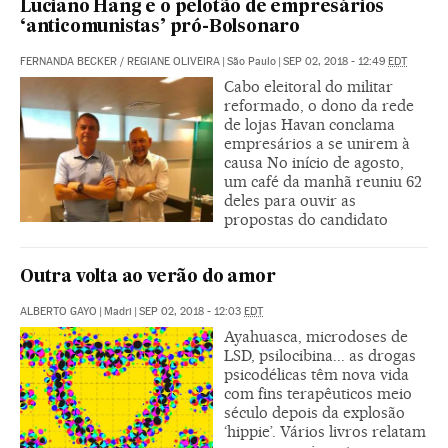
Luciano Hang e o pelotão de empresários
‘anticomunistas’ pró-Bolsonaro
FERNANDA BECKER
/
REGIANE OLIVEIRA
|
São Paulo
|
SEP 02, 2018 - 12:49
EDT
Cabo eleitoral do militar
reformado, o dono da rede
de lojas Havan conclama
empresários a se unirem à
causa No início de agosto,
um café da manhã reuniu 62
deles para ouvir as
propostas do candidato
Outra volta ao verão do amor
ALBERTO GAYO
|
Madri
|
SEP 02, 2018 - 12:03
EDT
Ayahuasca, microdoses de
LSD, psilocibina... as drogas
psicodélicas têm nova vida
com fins terapêuticos meio
século depois da explosão
‘hippie’. Vários livros relatam