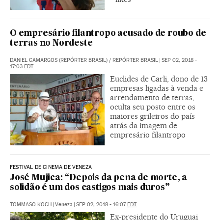
O empresário filantropo acusado de roubo de
terras no Nordeste
DANIEL CAMARGOS (REPÓRTER BRASIL)
/
REPÓRTER BRASIL
|
SEP 02, 2018 -
17:03
EDT
Euclides de Carli, dono de 13
empresas ligadas à venda e
arrendamento de terras,
oculta seu posto entre os
maiores grileiros do país
atrás da imagem de
empresário filantropo
FESTIVAL DE CINEMA DE VENEZA
José Mujica: “Depois da pena de morte, a
solidão é um dos castigos mais duros”
TOMMASO KOCH
|
Veneza
|
SEP 02, 2018 - 16:07
EDT
Ex-presidente do Uruguai