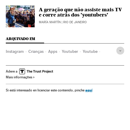
A geração que não assiste mais TV
e corre atrás dos 'youtubers'
MARÍA MARTÍN
| RIO DE JANEIRO
ARQUIVADO EM
Instagram
Crianças
Apps
Youtuber
Youtube
Influencers
Redes sociais
Famosos
Cibernautas
Brasil
Infância
Celular
Internet
Tecnologia
Adere a
Mais informações
Telecomunicações
Sociedade
Comunicações
aquí
Si está interesado en licenciar este contenido, pinche