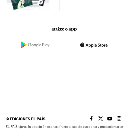
Baixe o app
©
EDICIONES EL PAÍS
EL PAÍS BRASIL EN
EL PAÍS BRASI
EL PAÍS B
EL PA
EL PAÍS ejerce la oposición expresa frente al uso de sus obras y prestaciones en