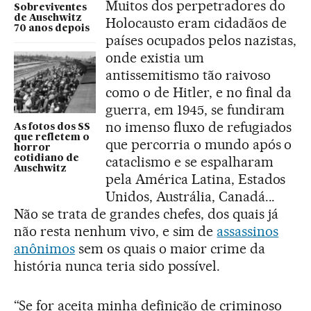
Muitos dos perpetradores do
Sobreviventes
de Auschwitz
Holocausto eram cidadãos de
70 anos depois
países ocupados pelos nazistas,
onde existia um
antissemitismo tão raivoso
como o de Hitler, e no final da
guerra, em 1945, se fundiram
no imenso fluxo de refugiados
As fotos dos SS
que refletem o
que percorria o mundo após o
horror
cotidiano de
cataclismo e se espalharam
Auschwitz
pela América Latina, Estados
Unidos, Austrália, Canadá...
Não se trata de grandes chefes, dos quais já
não resta nenhum vivo, e sim de
assassinos
anônimos
sem os quais o maior crime da
história nunca teria sido possível.
“Se for aceita minha definição de criminoso