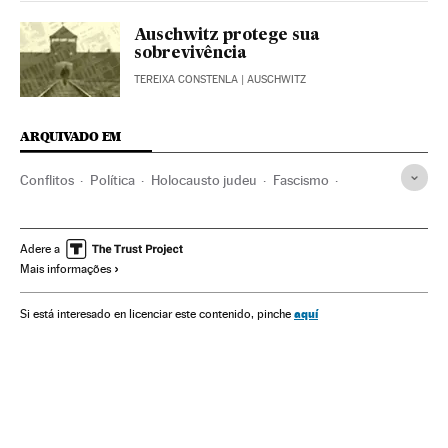
Auschwitz protege sua
sobrevivência
TEREIXA CONSTENLA
| AUSCHWITZ
ARQUIVADO EM
Conflitos
Política
Holocausto judeu
Fascismo
Nazismo
Ultradireita
Segunda Guerra Mundial
História contemporânea
Ideologias
Guerra
História
Adere a
Mais informações
aquí
Si está interesado en licenciar este contenido, pinche