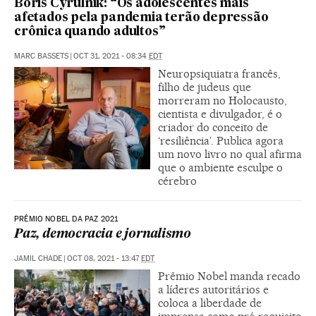
Boris Cyrulnik: “Os adolescentes mais
afetados pela pandemia terão depressão
crônica quando adultos”
MARC BASSETS
|
OCT 31, 2021 - 08:34
EDT
Neuropsiquiatra francês,
filho de judeus que
morreram no Holocausto,
cientista e divulgador, é o
criador do conceito de
‘resiliência’. Publica agora
um novo livro no qual afirma
que o ambiente esculpe o
cérebro
PRÊMIO NOBEL DA PAZ 2021
Paz, democracia e jornalismo
JAMIL CHADE
|
OCT 08, 2021 - 13:47
EDT
Prêmio Nobel manda recado
a líderes autoritários e
coloca a liberdade de