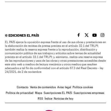
©
EDICIONES EL PAÍS
EL PAÍS BRASIL EN
EL PAÍS BRASI
EL PAÍS B
EL PA
EL PAÍS ejerce la oposición expresa frente al uso de sus obras y prestaciones en
la elaboración de revistas de prensa prevista en el artículo 32.1 del TRLPI;
también realiza la reserva expresa frente a la reproducción, distribución y
comunicación pública de sus trabajos y artículos sobre temas de actualidad
prevista en el artículo 33.1 del TRLPI; y, asimismo, realiza una reserva expresa
de las reproducciones y usos de las obras y otras prestaciones accesibles desde
este sitio web a medios de lectura mecánica u otros medios que resulten
adecuados a tal fin de conformidad con el artículo 67.3 del Real Decreto - ley
24/2021, de 2 de noviembre
Contacto
Venta de contenidos
Aviso legal
Política cookies
Política de privacidad
Mapa
Suscripciones EL PAÍS
Suscripciones empresas
RSS
Índice
Noticias de hoy