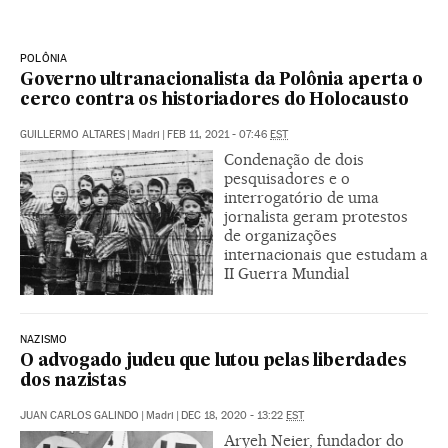
POLÔNIA
Governo ultranacionalista da Polônia aperta o
cerco contra os historiadores do Holocausto
GUILLERMO ALTARES
|
Madri
|
FEB 11, 2021 - 07:46
EST
Condenação de dois
pesquisadores e o
interrogatório de uma
jornalista geram protestos
de organizações
internacionais que estudam a
II Guerra Mundial
NAZISMO
O advogado judeu que lutou pelas liberdades
dos nazistas
JUAN CARLOS GALINDO
|
Madri
|
DEC 18, 2020 - 13:22
EST
Aryeh Neier, fundador do