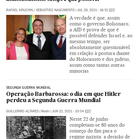
RAFAEL KRUCHIN
/
SEBASTIÃO NASCIMENTO
|
JUL 28, 2021 - 16:32
EDT
A verdade é que, assim
como o governo Bolsonaro,
a AfD é prova de que é
possível defender Israel e, ao
mesmo tempo, ser
absolutamente questionável
em relação à postura diante
do Holocausto e dos judeus,
assim como tantas outras
minorias
SEGUNDA GUERRA MUNDIAL
Operação Barbarossa: o dia em que Hitler
perdeu a Segunda Guerra Mundial
GUILLERMO ALTARES
|
Madri
|
JUN 22, 2021 - 10:04
EDT
Neste 22 de junho
completam-se 80 anos do
começo do fim para o
regime nazista: a decisão de