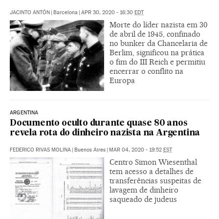
JACINTO ANTÓN
|
Barcelona
|
APR 30, 2020 - 16:30
EDT
Morte do líder nazista em 30
de abril de 1945, confinado
no bunker da Chancelaria de
Berlim, significou na prática
o fim do III Reich e permitiu
encerrar o conflito na
Europa
ARGENTINA
Documento oculto durante quase 80 anos
revela rota do dinheiro nazista na Argentina
FEDERICO RIVAS MOLINA
|
Buenos Aires
|
MAR 04, 2020 - 19:52
EST
Centro Simon Wiesenthal
tem acesso a detalhes de
transferências suspeitas de
lavagem de dinheiro
saqueado de judeus