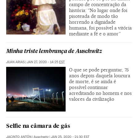
campo de concentração da
história: “No lugar onde foi
pisoteada de modo tão
horrendo a dignidade
humana, foi possível a vitória
mediante a fé e o amor”
Minha triste lembrança de Auschwitz
JUAN ARIAS
|
JAN 27, 2020 - 14:25
EST
O que se pode perguntar, 75
anos depois daquela loucura
de morte, é se ainda é
possível continuar
acreditando no homem e nos
valores da civilização
Selfie na câmara de gás
JACINTO ANTÓN
|
Auschwitz
|
JAN 25, 2020 - 21:30
EST