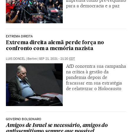
imprensa como pré-requisito
para a democracia e a paz
EXTREMA DIREITA
Extrema direita alemã perde força no
confronto com a memória nazista
LUIS DONCEL
|
Berlim
|
SEP 21, 2021 - 21:20
EDT
AfD concentra sua campanha
na crítica à gestão da
pandemia depois de
fracassar em sua estratégia
de relativizar o Holocausto
GOVERNO BOLSONARO
Amigos de Israel se necessário, amigos do
antissemitismo sempre que possível