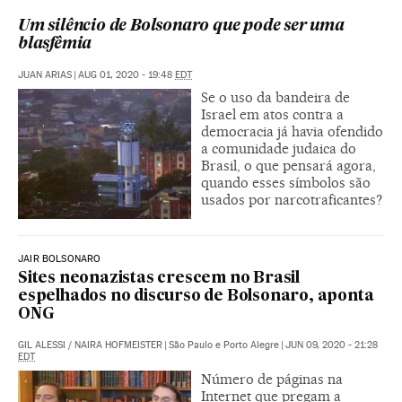
Um silêncio de Bolsonaro que pode ser uma
blasfêmia
JUAN ARIAS
|
AUG 01, 2020 - 19:48
EDT
Se o uso da bandeira de
Israel em atos contra a
democracia já havia ofendido
a comunidade judaica do
Brasil, o que pensará agora,
quando esses símbolos são
usados por narcotraficantes?
JAIR BOLSONARO
Sites neonazistas crescem no Brasil
espelhados no discurso de Bolsonaro, aponta
ONG
GIL ALESSI
/
NAIRA HOFMEISTER
|
São Paulo e Porto Alegre
|
JUN 09, 2020 - 21:28
EDT
Número de páginas na
Internet que pregam a