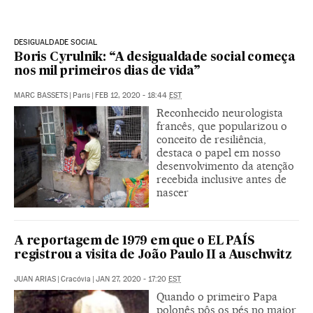
DESIGUALDADE SOCIAL
Boris Cyrulnik: “A desigualdade social começa
nos mil primeiros dias de vida”
MARC BASSETS
|
Paris
|
FEB 12, 2020 - 18:44
EST
Reconhecido neurologista
francês, que popularizou o
conceito de resiliência,
destaca o papel em nosso
desenvolvimento da atenção
recebida inclusive antes de
nascer
A reportagem de 1979 em que o EL PAÍS
registrou a visita de João Paulo II a Auschwitz
JUAN ARIAS
|
Cracóvia
|
JAN 27, 2020 - 17:20
EST
Quando o primeiro Papa
polonês pôs os pés no maior