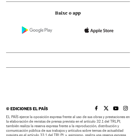
Baixe o app
©
EDICIONES EL PAÍS
EL PAÍS BRASIL EN
EL PAÍS BRASI
EL PAÍS B
EL PA
EL PAÍS ejerce la oposición expresa frente al uso de sus obras y prestaciones en
la elaboración de revistas de prensa prevista en el artículo 32.1 del TRLPI;
también realiza la reserva expresa frente a la reproducción, distribución y
comunicación pública de sus trabajos y artículos sobre temas de actualidad
prevista en el artículo 33.1 del TRLPI; y, asimismo, realiza una reserva expresa