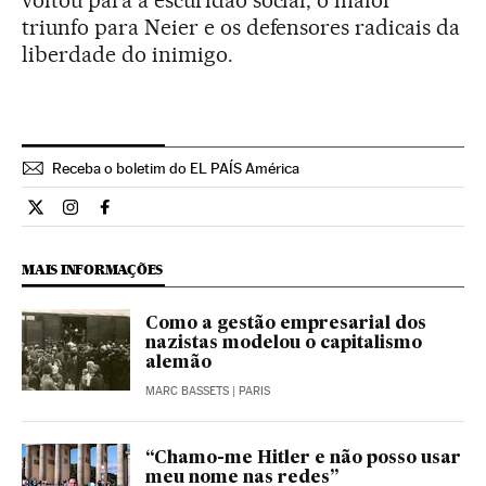
voltou para a escuridão social, o maior
triunfo para Neier e os defensores radicais da
liberdade do inimigo.
Receba o boletim do EL PAÍS América
Cultura El País Brasil en Twitter
Cultura El País Brasil en Instagram
Cultura El País Brasil en Facebook
MAIS INFORMAÇÕES
Como a gestão empresarial dos
nazistas modelou o capitalismo
alemão
MARC BASSETS
| PARIS
“Chamo-me Hitler e não posso usar
meu nome nas redes”