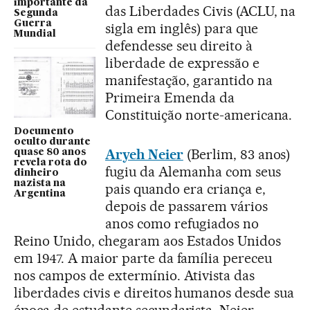
importante da
das Liberdades Civis (ACLU, na
Segunda
Guerra
sigla em inglês) para que
Mundial
defendesse seu direito à
liberdade de expressão e
manifestação, garantido na
Primeira Emenda da
Constituição norte-americana.
Documento
oculto durante
Aryeh Neier
(Berlim, 83 anos)
quase 80 anos
revela rota do
fugiu da Alemanha com seus
dinheiro
nazista na
pais quando era criança e,
Argentina
depois de passarem vários
anos como refugiados no
Reino Unido, chegaram aos Estados Unidos
em 1947. A maior parte da família pereceu
nos campos de extermínio. Ativista das
liberdades civis e direitos humanos desde sua
época de estudante secundarista, Neier