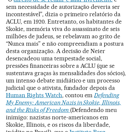
sem necessidade de autorização deveria ser
incontestável”, dizia o primeiro relatório da
ACLU, em 1920. Entretanto, os habitantes de
Skokie, memória viva do assassinato de seis
milhões de judeus, se rebelavam ao grito de
“Nunca mais” e não compreendiam a postura
desta organização. A decisão de Neier
desencadeou uma tempestade social,
pressões financeiras sobre a ACLU (que se
sustentava graças às mensalidades dos sócios),
um intenso debate midiático e um processo
judicial que o ativista, fundador depois da
Human Rights Watch
, contou em
Defending
My Enemy: American Nazis in Skokie, Illinois,
and the Risks of Freedom
(Defendendo meu
inimigo: nazistas norte-americanos em
Skokie, Illinois, e os riscos da liberdade,
inédito no Brasil), que o
Instituto Berg