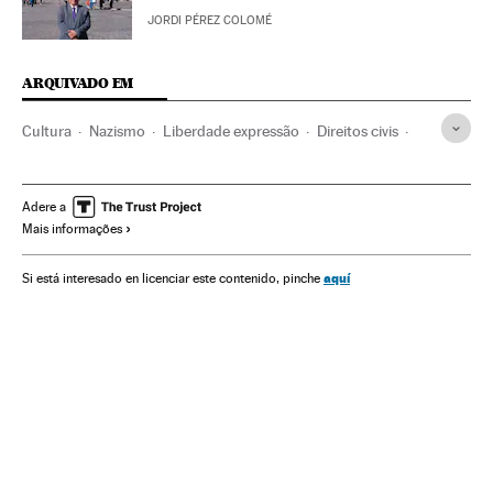
JORDI PÉREZ COLOMÉ
ARQUIVADO EM
Cultura
Nazismo
Liberdade expressão
Direitos civis
Constituição
Holocausto judeu
Estados Unidos
Livros
Ensaio
História
Direitos humanos
Ilinóis
HRW
Adere a
Mais informações
aquí
Si está interesado en licenciar este contenido, pinche