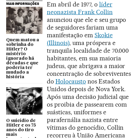
Em abril de 1977, o
líder
MAIS INFORMAÇÕES
neonazista Frank Collin
anunciou que ele e seu grupo
de seguidores fariam uma
manifestação em
Skokie
Quem matou a
(Illinois)
, uma próspera e
sobrinha do
tranquila localidade de 70.000
Hitler? O
mistério
habitantes, em sua maioria
ignorado há
décadas e que
judeus, que abrigava a maior
poderia ter
concentração de sobreviventes
mudado a
história
do
Holocausto
nos Estados
Unidos depois de Nova York.
Após uma decisão judicial que
os proibia de passearem com
suásticas, uniformes e
parafernália nazista entre
O suicídio de
Hitler e os 75
vítimas do genocídio, Collin
anos do tiro
recorreu à União Americana
mais