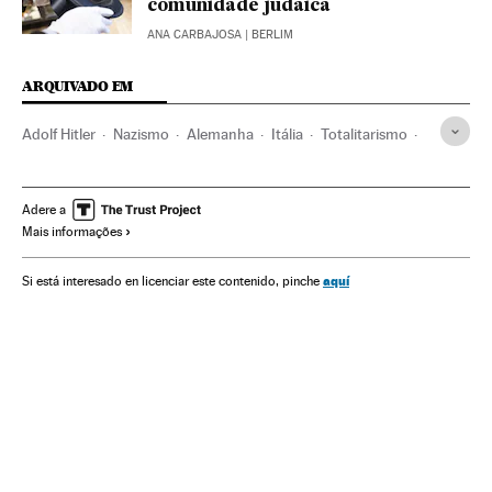
comunidade judaica
ANA CARBAJOSA
| BERLIM
ARQUIVADO EM
Adolf Hitler
Nazismo
Alemanha
Itália
Totalitarismo
Escritores
Literatura
Novela negra
História
Segunda Guerra Mundial
Holocausto judeu
Adere a
Mais informações
Literatura europeia
Livros
Setor editorial
aquí
Si está interesado en licenciar este contenido, pinche