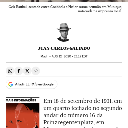
Geli Raubal, sentada entre Goebbels e Hitler numa reunião em Munique,
noticiada na imprensa local.
JUAN CARLOS GALINDO
Madri -
AUG
12, 2020 - 13:17
EDT
Compartir en Whatsapp
Compartir en Facebook
Compartir en Twitter
Desplegar Redes Sociales
Añadir EL PAÍS en Google
Em 18 de setembro de 1931, em
MAIS INFORMAÇÕES
um quarto fechado no segundo
andar do número 16 da
Prinzregentenplatz, em