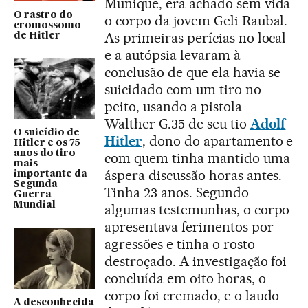
Munique, era achado sem vida
O rastro do
o corpo da jovem Geli Raubal.
cromossomo
As primeiras perícias no local
de Hitler
e a autópsia levaram à
conclusão de que ela havia se
suicidado com um tiro no
peito, usando a pistola
Walther G.35 de seu tio
Adolf
O suicídio de
Hitler
, dono do apartamento e
Hitler e os 75
anos do tiro
com quem tinha mantido uma
mais
áspera discussão horas antes.
importante da
Segunda
Tinha 23 anos. Segundo
Guerra
Mundial
algumas testemunhas, o corpo
apresentava ferimentos por
agressões e tinha o rosto
destroçado. A investigação foi
concluída em oito horas, o
corpo foi cremado, e o laudo
A desconhecida