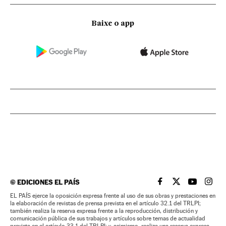
Baixe o app
©
EDICIONES EL PAÍS
EL PAÍS BRASIL EN
EL PAÍS BRASI
EL PAÍS B
EL PA
EL PAÍS ejerce la oposición expresa frente al uso de sus obras y prestaciones en
la elaboración de revistas de prensa prevista en el artículo 32.1 del TRLPI;
también realiza la reserva expresa frente a la reproducción, distribución y
comunicación pública de sus trabajos y artículos sobre temas de actualidad
prevista en el artículo 33.1 del TRLPI; y, asimismo, realiza una reserva expresa