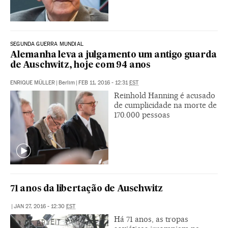
SEGUNDA GUERRA MUNDIAL
Alemanha leva a julgamento um antigo guarda
de Auschwitz, hoje com 94 anos
ENRIQUE MÜLLER
|
Berlim
|
FEB 11, 2016 - 12:31
EST
Reinhold Hanning é acusado
de cumplicidade na morte de
170.000 pessoas
71 anos da libertação de Auschwitz
|
JAN 27, 2016 - 12:30
EST
Há 71 anos, as tropas