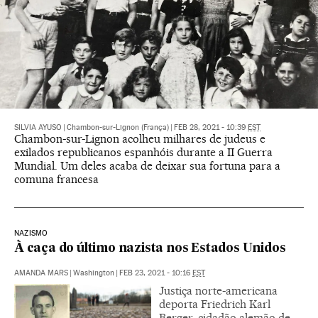
SILVIA AYUSO
|
Chambon-sur-Lignon (França)
|
FEB 28, 2021 - 10:39
EST
Chambon-sur-Lignon acolheu milhares de judeus e
exilados republicanos espanhóis durante a II Guerra
Mundial. Um deles acaba de deixar sua fortuna para a
comuna francesa
NAZISMO
À caça do último nazista nos Estados Unidos
AMANDA MARS
|
Washington
|
FEB 23, 2021 - 10:16
EST
Justiça norte-americana
deporta Friedrich Karl
Berger, cidadão alemão de