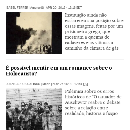
ISABEL FERRER
|
Amsterdã
|
APR 20, 2019 - 19:16
EDT
Instituição ainda não
esclareceu sua posição sobre
essas imagens, feitas por um
prisioneiro grego, que
mostram a queima de
cadáveres e as vítimas a
caminho da câmara de gás
É possível mentir em um romance sobre o
Holocausto?
JUAN CARLOS GALINDO
|
Madri
|
NOV 27, 2018 - 12:54
EST
Polêmica sobre os erros
históricos de “O tatuador de
Auschwitz’ reabre o debate
sobre a relação entre
realidade, história e ficção