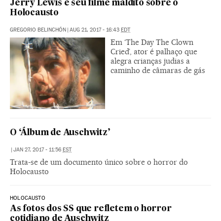
Jerry Lewis e seu filme maldito sobre o
Holocausto
GREGORIO BELINCHÓN
|
AUG 21, 2017 - 16:43
EDT
Em ‘The Day The Clown
Cried’, ator é palhaço que
alegra crianças judias a
caminho de câmaras de gás
O ‘Álbum de Auschwitz’
|
JAN 27, 2017 - 11:56
EST
Trata-se de um documento único sobre o horror do
Holocausto
HOLOCAUSTO
As fotos dos SS que refletem o horror
cotidiano de Auschwitz