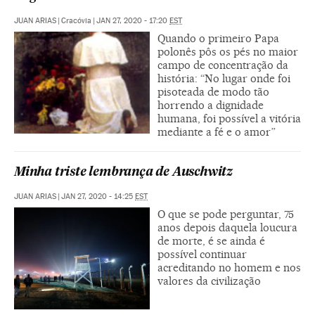
JUAN ARIAS
|
Cracóvia
|
JAN 27, 2020 - 17:20
EST
Quando o primeiro Papa
polonês pôs os pés no maior
campo de concentração da
história: “No lugar onde foi
pisoteada de modo tão
horrendo a dignidade
humana, foi possível a vitória
mediante a fé e o amor”
Minha triste lembrança de Auschwitz
JUAN ARIAS
|
JAN 27, 2020 - 14:25
EST
O que se pode perguntar, 75
anos depois daquela loucura
de morte, é se ainda é
possível continuar
acreditando no homem e nos
valores da civilização