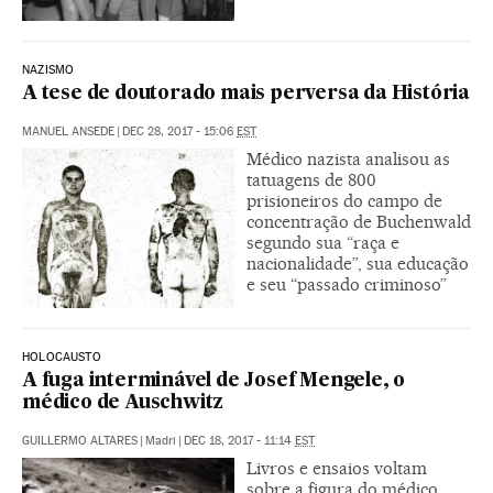
NAZISMO
A tese de doutorado mais perversa da História
MANUEL ANSEDE
|
DEC 28, 2017 - 15:06
EST
Médico nazista analisou as
tatuagens de 800
prisioneiros do campo de
concentração de Buchenwald
segundo sua “raça e
nacionalidade”, sua educação
e seu “passado criminoso”
HOLOCAUSTO
A fuga interminável de Josef Mengele, o
médico de Auschwitz
GUILLERMO ALTARES
|
Madri
|
DEC 18, 2017 - 11:14
EST
Livros e ensaios voltam
sobre a figura do médico