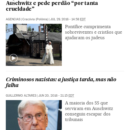
Auschwitz e pede perdão “por tanta
crueldade”
AGENCIAS
|
Cracóvia (Polônia)
|
JUL 29, 2016 - 14:58
EDT
Pontífice cumprimenta
sobreviventes e cristãos que
ajudaram os judeus
Criminosos nazistas: a justiça tarda, mas não
falha
GUILLERMO ALTARES
|
JUN 20, 2016 - 21:15
EDT
A maioria dos SS que
serviram em Auschwitz
conseguiu escapar dos
tribunais