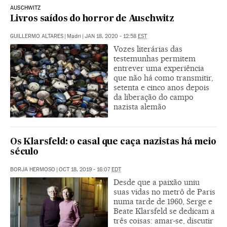
AUSCHWITZ
Livros saídos do horror de Auschwitz
GUILLERMO ALTARES
|
Madri
|
JAN 18, 2020 - 12:58
EST
Vozes literárias das
testemunhas permitem
entrever uma experiência
que não há como transmitir,
setenta e cinco anos depois
da liberação do campo
nazista alemão
Os Klarsfeld: o casal que caça nazistas há meio
século
BORJA HERMOSO
|
OCT 18, 2019 - 16:07
EDT
Desde que a paixão uniu
suas vidas no metrô de Paris
numa tarde de 1960, Serge e
Beate Klarsfeld se dedicam a
três coisas: amar-se, discutir