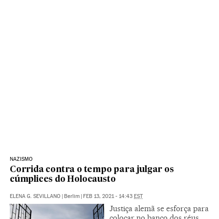
NAZISMO
Corrida contra o tempo para julgar os
cúmplices do Holocausto
ELENA G. SEVILLANO
|
Berlim
|
FEB 13, 2021 - 14:43
EST
Justiça alemã se esforça para
colocar no banco dos réus,