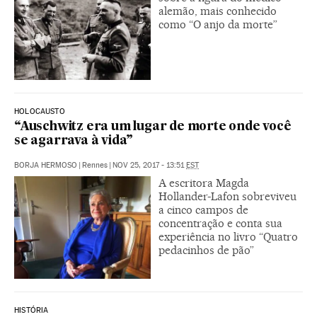
alemão, mais conhecido
como “O anjo da morte”
HOLOCAUSTO
“Auschwitz era um lugar de morte onde você
se agarrava à vida”
BORJA HERMOSO
|
Rennes
|
NOV 25, 2017 - 13:51
EST
A escritora Magda
Hollander-Lafon sobreviveu
a cinco campos de
concentração e conta sua
experiência no livro “Quatro
pedacinhos de pão”
HISTÓRIA