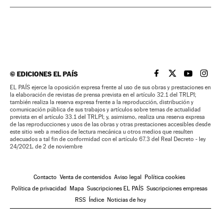
©
EDICIONES EL PAÍS
EL PAÍS BRASIL EN
EL PAÍS BRASI
EL PAÍS B
EL PA
EL PAÍS ejerce la oposición expresa frente al uso de sus obras y prestaciones en
la elaboración de revistas de prensa prevista en el artículo 32.1 del TRLPI;
también realiza la reserva expresa frente a la reproducción, distribución y
comunicación pública de sus trabajos y artículos sobre temas de actualidad
prevista en el artículo 33.1 del TRLPI; y, asimismo, realiza una reserva expresa
de las reproducciones y usos de las obras y otras prestaciones accesibles desde
este sitio web a medios de lectura mecánica u otros medios que resulten
adecuados a tal fin de conformidad con el artículo 67.3 del Real Decreto - ley
24/2021, de 2 de noviembre
Contacto
Venta de contenidos
Aviso legal
Política cookies
Política de privacidad
Mapa
Suscripciones EL PAÍS
Suscripciones empresas
RSS
Índice
Noticias de hoy