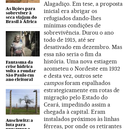
Alagadiço. Em tese, a proposta
As lições para
inicial era abrigar os
sobreviver à
seca viajam do
refugiados dando-lhes
Brasil à África
mínimas condições de
sobrevivência. Durou o ano
todo de 1915, até ser
desativado em dezembro. Mas
essa não seria o fim da
história. Uma nova estiagem
Fantasma da
crise hídrica
acometeu o Nordeste em 1932
volta a rondar
e desta vez, outros sete
São Paulo em
ano eleitoral
campos
foram espalhados
estrategicamente em rotas de
migração pelo Estado do
Ceará, impedindo assim a
chegada à capital. Eram
instalados próximos às linhas
Auschwitz: a
luta para
férreas, por onde os retirantes
preservar a