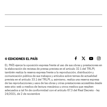
©
EDICIONES EL PAÍS
EL PAÍS BRASIL EN
EL PAÍS BRASI
EL PAÍS B
EL PA
EL PAÍS ejerce la oposición expresa frente al uso de sus obras y prestaciones en
la elaboración de revistas de prensa prevista en el artículo 32.1 del TRLPI;
también realiza la reserva expresa frente a la reproducción, distribución y
comunicación pública de sus trabajos y artículos sobre temas de actualidad
prevista en el artículo 33.1 del TRLPI; y, asimismo, realiza una reserva expresa
de las reproducciones y usos de las obras y otras prestaciones accesibles desde
este sitio web a medios de lectura mecánica u otros medios que resulten
adecuados a tal fin de conformidad con el artículo 67.3 del Real Decreto - ley
24/2021, de 2 de noviembre