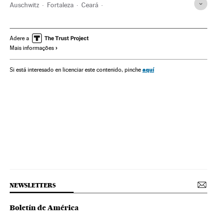
Auschwitz
Fortaleza
Ceará
Campos Concentração Nazistas
Seca
Chuva
Nazismo
Brasil
Precipitações
Segunda Guerra Mundial
Adere a
Mais informações
América do Sul
América Latina
Meteorologia
História contemporânea
América
História
aquí
Si está interesado en licenciar este contenido, pinche
NEWSLETTERS
Boletín de América