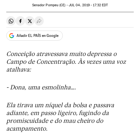
Senador Pompeu (CE) -
JUL
04, 2019 - 17:32
EDT
Compartir en Whatsapp
Compartir en Facebook
Compartir en Twitter
Desplegar Redes Sociales
Añadir EL PAÍS en Google
Conceição atravessava muito depressa o
Campo de Concentração. Às vezes uma voz
atalhava:
- Dona, uma esmolinha….
Ela tirava um níquel da bolsa e passava
adiante, em passo ligeiro, fugindo da
promiscuidade e do mau cheiro do
acampamento.