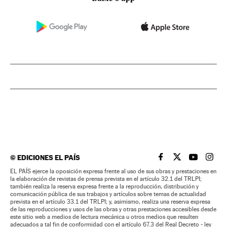
©
EDICIONES EL PAÍS
EL PAÍS BRASIL EN
EL PAÍS BRASI
EL PAÍS B
EL PA
EL PAÍS ejerce la oposición expresa frente al uso de sus obras y prestaciones en
la elaboración de revistas de prensa prevista en el artículo 32.1 del TRLPI;
también realiza la reserva expresa frente a la reproducción, distribución y
comunicación pública de sus trabajos y artículos sobre temas de actualidad
prevista en el artículo 33.1 del TRLPI; y, asimismo, realiza una reserva expresa
de las reproducciones y usos de las obras y otras prestaciones accesibles desde
este sitio web a medios de lectura mecánica u otros medios que resulten
adecuados a tal fin de conformidad con el artículo 67.3 del Real Decreto - ley