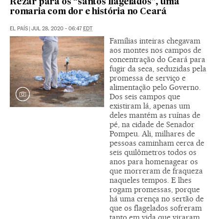
Rezar para os “santos flagelados”, uma
romaria com dor e história no Ceará
EL PAÍS
|
JUL 28, 2020 - 06:47
EDT
Famílias inteiras chegavam
aos montes nos campos de
concentração do Ceará para
fugir da seca, seduzidas pela
promessa de serviço e
alimentação pelo Governo.
Dos seis campos que
existiram lá, apenas um
deles mantém as ruínas de
pé, na cidade de Senador
Pompeu. Ali, milhares de
pessoas caminham cerca de
seis quilômetros todos os
anos para homenagear os
que morreram de fraqueza
naqueles tempos. E lhes
rogam promessas, porque
há uma crença no sertão de
que os flagelados sofreram
tanto em vida que viraram