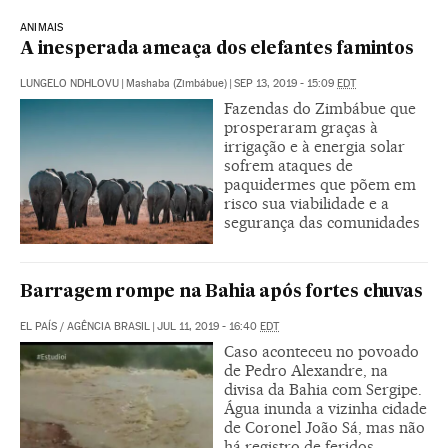
ANIMAIS
A inesperada ameaça dos elefantes famintos
LUNGELO NDHLOVU
|
Mashaba (Zimbábue)
|
SEP 13, 2019 - 15:09
EDT
Fazendas do Zimbábue que
prosperaram graças à
irrigação e à energia solar
sofrem ataques de
paquidermes que põem em
risco sua viabilidade e a
segurança das comunidades
Barragem rompe na Bahia após fortes chuvas
EL PAÍS
/
AGÊNCIA BRASIL
|
JUL 11, 2019 - 16:40
EDT
Caso aconteceu no povoado
de Pedro Alexandre, na
divisa da Bahia com Sergipe.
Água inunda a vizinha cidade
de Coronel João Sá, mas não
há registro de feridos