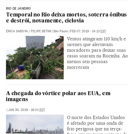
RIO DE JANEIRO
Temporal no Rio deixa mortos, soterra ônibus
e destrói, novamente, ciclovia
ÉRICA SABOYA
/
FELIPE BETIM
|
São Paulo
|
FEB 07, 2019 - 14:13
EST
Ventos atingiram 110 km/h e
sirenes que alertavam
moradores para deixar suas
casas soaram na Rocinha. Ao
menos seis pessoas
morreram
A chegada do vórtice polar aos EUA, em
imagens
|
JAN 30, 2019 - 16:01
EST
O norte dos Estados Unidos
é afetado por uma onda de
frio perigosa que na terça-