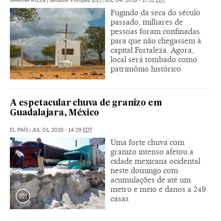
MARINA ROSSI
|
Senador Pompeu (CE)
|
JUL 04, 2019 - 17:32
EDT
Fugindo da seca do século
passado, milhares de
pessoas foram confinadas
para que não chegassem à
capital Fortaleza. Agora,
local será tombado como
patrimônio histórico
A espetacular chuva de granizo em
Guadalajara, México
EL PAÍS
|
JUL 01, 2019 - 14:29
EDT
Uma forte chuva com
granizo intenso afetou a
cidade mexicana ocidental
neste domingo com
acumulações de até um
metro e meio e danos a 249
casas