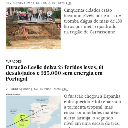
SILVIA AYUSO
|
Paris
|
OCT 15, 2018 - 10:56
EDT
Cinquenta cidades estão
incomunicáveis por causa de
tromba d’água de mais de 180
litros por metro quadrado
na região de Carcassonne
FURACÕES
Furacão Leslie deixa 27 feridos leves, 61
desalojados e 325.000 sem energia em
Portugal
V. TORRES
|
Madri
|
OCT 13, 2018 - 19:56
EDT
O furacão chegou à Espanha
enfraquecido e foi rebaixado
a tormenta tropical, mas
cinco comunidades mantém
alerta laranja, o segundo
nível em uma escala de três,