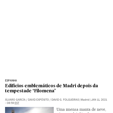
ESPANHA
Edifícios emblemáticos de Madri depois da
tempestade ‘Filomena’
ÁLVARO GARCÍA
/
DAVID EXPÓSITO
/
DAVID G. FOLGUEIRAS
|
Madrid
|
JAN 11, 2021
- 08:59
EST
Uma imensa manta de neve,