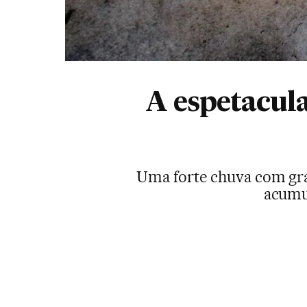
A espetacul
Uma forte chuva com gra
acumu