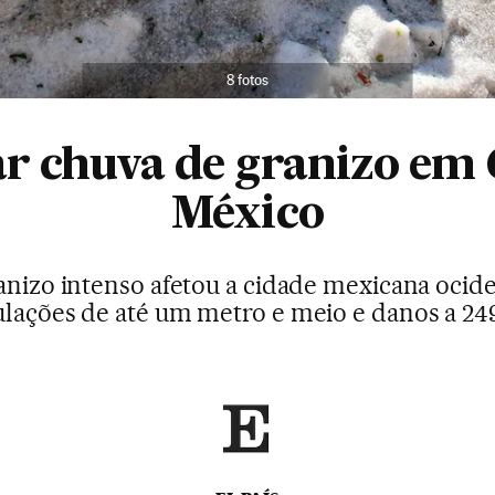
8 fotos
ar chuva de granizo em 
México
nizo intenso afetou a cidade mexicana oci
lações de até um metro e meio e danos a 249