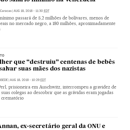
Caracas
|
AUG 18, 2018 - 11:30
EDT
 mínimo passará de 5,2 milhões de bolívares, menos de
reais no mercado negro, a 180 milhões, aproximadamente
s
STO
her que “destruiu” centenas de bebês
salvar suas mães dos nazistas
NSEDE
|
AUG 18, 2018 - 10:29
EDT
Perl, prisioneira em Auschwitz, interrompeu a gravidez de
 suas colegas ao descobrir que as grávidas eram jogadas
o crematório
Annan, ex-secretário geral da ONU e