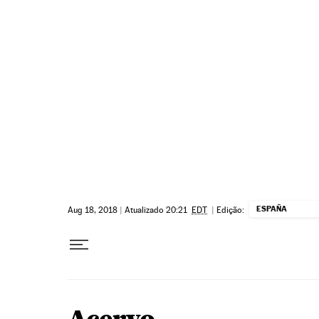
Pular para o conteúdo
ESPAÑA
Aug 18, 2018
|
Atualizado 20:21
EDT
|
Edição: