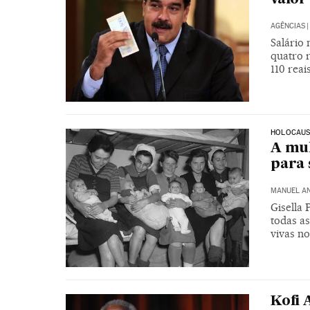
AGÊNCIAS
|
Salário
quatro 
110 reai
HOLOCAU
A mul
para 
MANUEL A
Gisella 
todas as
vivas n
Kofi 