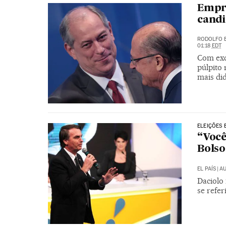
Empr
candi
RODOLFO 
01:18
EDT
Com exc
púlpito 
mais di
ELEIÇÕES 
“Você
Bolso
EL PAÍS
|
AU
Daciolo
se refer