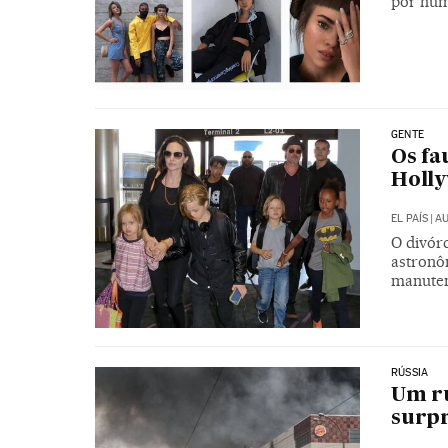
por hu
GENTE
Os fa
Holl
EL PAÍS
|
AU
O divórc
astronô
manuten
RÚSSIA
Um r
surpr