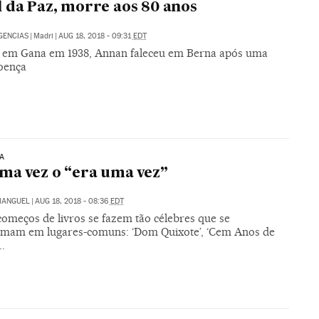
 da Paz, morre aos 80 anos
GENCIAS
|
Madri
|
AUG 18, 2018 - 09:31
EDT
 em Gana em 1938, Annan faleceu em Berna após uma
oença
A
ma vez o “era uma vez”
MANGUEL
|
AUG 18, 2018 - 08:36
EDT
começos de livros se fazem tão célebres que se
rmam em lugares-comuns: ‘Dom Quixote’, ‘Cem Anos de
..