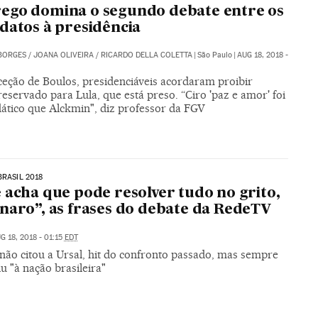
ego domina o segundo debate entre os
datos à presidência
BORGES
/
JOANA OLIVEIRA
/
RICARDO DELLA COLETTA
|
São Paulo
|
AUG 18, 2018 -
eção de Boulos, presidenciáveis acordaram proibir
reservado para Lula, que está preso. “Ciro 'paz e amor' foi
dático que Alckmin", diz professor da FGV
BRASIL 2018
 acha que pode resolver tudo no grito,
naro”, as frases do debate da RedeTV
G 18, 2018 - 01:15
EDT
 não citou a Ursal, hit do confronto passado, mas sempre
iu "à nação brasileira"