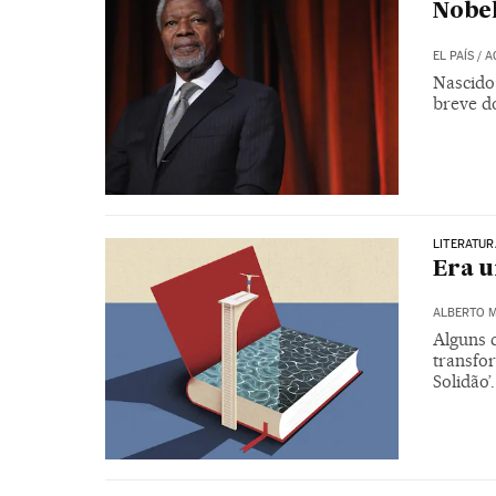
Nobel
EL PAÍS
/
A
Nascido
breve d
LITERATUR
Era u
ALBERTO 
Alguns 
transfo
Solidão’.