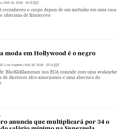
u
|
AUG 18, 2018 - 15:15
EDT
ã reconheceu o corpo depois de um incêndio em uma casa
de siberiana de Kemerovo
da moda em Hollywood é o negro
SO
|
Los Angeles
|
AUG 18, 2018 - 15:11
EDT
 de ‘BlacKkKlansman’ nos EUA coincide com uma avalanche
es de diretores afro-americanos e uma abertura do
o
A
o anuncia que multiplicará por 34 o
 do salário mínimo na Venezuela