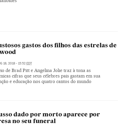
manoides
ustosos gastos dos filhos das estrelas de
ywood
G 18, 2018 - 15:52
EDT
io de Brad Pitt e Angelina Jolie traz à tona as
micas cifras que seus célebres pais gastam em sua
ção e educação nos quatro cantos do mundo
usso dado por morto aparece por
esa no seu funeral