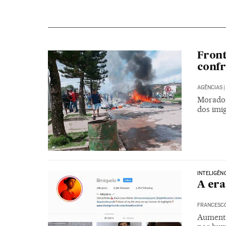
Front
confr
AGÊNCIAS
|
Morador
dos imig
INTELIGÊNC
A era
FRANCESC
Aumenta