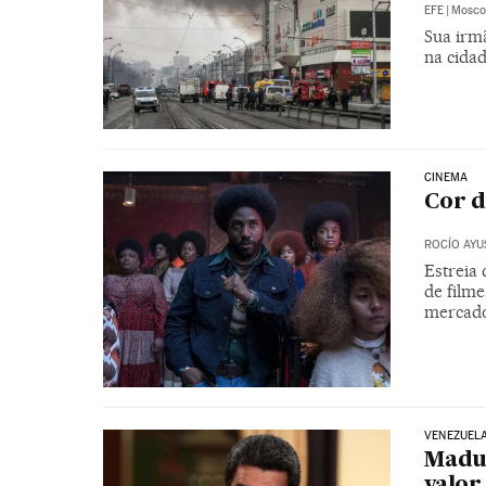
EFE
|
Mosco
Sua irm
na cida
CINEMA
Cor 
ROCÍO AYU
Estreia
de film
mercad
VENEZUEL
Madur
valor