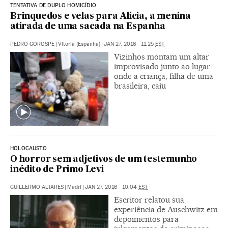
TENTATIVA DE DUPLO HOMICÍDIO
Brinquedos e velas para Alicia, a menina
atirada de uma sacada na Espanha
PEDRO GOROSPE
|
Vitoria (Espanha)
|
JAN 27, 2016 - 11:25
EST
Vizinhos montam um altar
improvisado junto ao lugar
onde a criança, filha de uma
brasileira, caiu
HOLOCAUSTO
O horror sem adjetivos de um testemunho
inédito de Primo Levi
GUILLERMO ALTARES
|
Madri
|
JAN 27, 2016 - 10:04
EST
Escritor relatou sua
experiência de Auschwitz em
depoimentos para