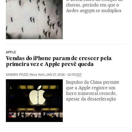
chuvas, período em que o
Aedes aegypti se multiplica
APPLE
Vendas do iPhone param de crescer pela
primeira vez e Apple prevê queda
SANDRO POZZI
|
Nova York
|
JAN 27, 2016 - 12:09
EST
Impulso da China permite
que a Apple registre um
lucro trimestral recorde,
apesar da desaceleração