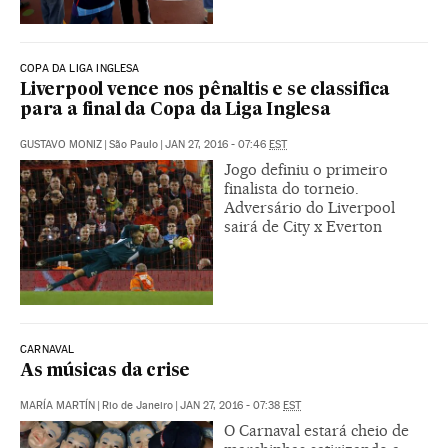
COPA DA LIGA INGLESA
Liverpool vence nos pênaltis e se classifica
para a final da Copa da Liga Inglesa
GUSTAVO MONIZ
|
São Paulo
|
JAN 27, 2016 - 07:46
EST
Jogo definiu o primeiro
finalista do torneio.
Adversário do Liverpool
sairá de City x Everton
CARNAVAL
As músicas da crise
MARÍA MARTÍN
|
Rio de Janeiro
|
JAN 27, 2016 - 07:38
EST
O Carnaval estará cheio de