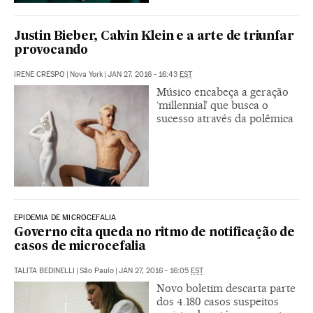
Justin Bieber, Calvin Klein e a arte de triunfar
provocando
IRENE CRESPO
|
Nova York
|
JAN 27, 2016 - 16:43
EST
Músico encabeça a geração
‘millennial’ que busca o
sucesso através da polêmica
EPIDEMIA DE MICROCEFALIA
Governo cita queda no ritmo de notificação de
casos de microcefalia
TALITA BEDINELLI
|
São Paulo
|
JAN 27, 2016 - 16:05
EST
Novo boletim descarta parte
dos 4.180 casos suspeitos