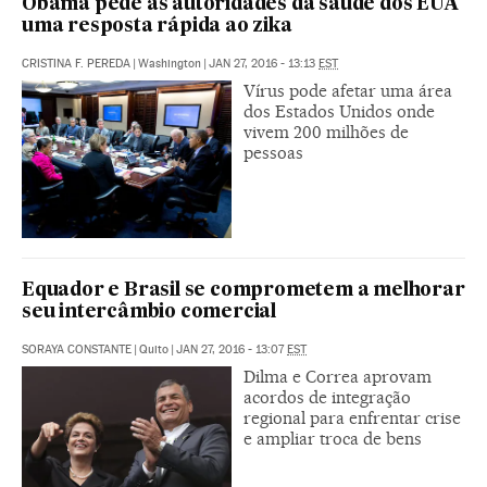
Obama pede às autoridades da saúde dos EUA
uma resposta rápida ao zika
CRISTINA F. PEREDA
|
Washington
|
JAN 27, 2016 - 13:13
EST
Vírus pode afetar uma área
dos Estados Unidos onde
vivem 200 milhões de
pessoas
Equador e Brasil se comprometem a melhorar
seu intercâmbio comercial
SORAYA CONSTANTE
|
Quito
|
JAN 27, 2016 - 13:07
EST
Dilma e Correa aprovam
acordos de integração
regional para enfrentar crise
e ampliar troca de bens