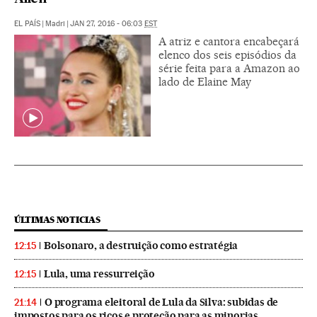
EL PAÍS
|
Madri
|
JAN 27, 2016 - 06:03
EST
A atriz e cantora encabeçará
elenco dos seis episódios da
série feita para a Amazon ao
lado de Elaine May
ÚLTIMAS NOTICIAS
Bolsonaro, a destruição como estratégia
12:15
Lula, uma ressurreição
12:15
O programa eleitoral de Lula da Silva: subidas de
21:14
impostos para os ricos e proteção para as minorias