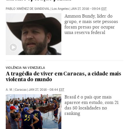
PABLO XIMÉNEZ DE SANDOVAL
|
Los Angeles
|
JAN 27, 2016 - 09:04
EST
Ammon Bundy, líder do
grupo, e mais sete pessoas
foram presas por ocupar
uma reserva federal
VIOLÊNCIA NA VENEZUELA
A tragédia de viver em Caracas, a cidade mais
violenta do mundo
A. M.
|
Caracas
|
JAN 27, 2016 - 08:44
EST
Brasil é o país que mais
aparece em estudo, com 21
das 50 localidades no
ranking