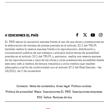
©
EDICIONES EL PAÍS
EL PAÍS BRASIL EN
EL PAÍS BRASI
EL PAÍS B
EL PA
EL PAÍS ejerce la oposición expresa frente al uso de sus obras y prestaciones en
la elaboración de revistas de prensa prevista en el artículo 32.1 del TRLPI;
también realiza la reserva expresa frente a la reproducción, distribución y
comunicación pública de sus trabajos y artículos sobre temas de actualidad
prevista en el artículo 33.1 del TRLPI; y, asimismo, realiza una reserva expresa
de las reproducciones y usos de las obras y otras prestaciones accesibles desde
este sitio web a medios de lectura mecánica u otros medios que resulten
adecuados a tal fin de conformidad con el artículo 67.3 del Real Decreto - ley
24/2021, de 2 de noviembre
Contacto
Venta de contenidos
Aviso legal
Política cookies
Política de privacidad
Mapa
Suscripciones EL PAÍS
Suscripciones empresas
RSS
Índice
Noticias de hoy