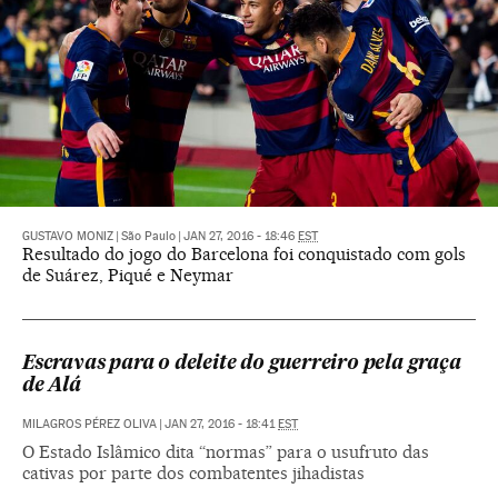
GUSTAVO MONIZ
|
São Paulo
|
JAN 27, 2016 - 18:46
EST
Resultado do jogo do Barcelona foi conquistado com gols
de Suárez, Piqué e Neymar
Escravas para o deleite do guerreiro pela graça
de Alá
MILAGROS PÉREZ OLIVA
|
JAN 27, 2016 - 18:41
EST
O Estado Islâmico dita “normas” para o usufruto das
cativas por parte dos combatentes jihadistas