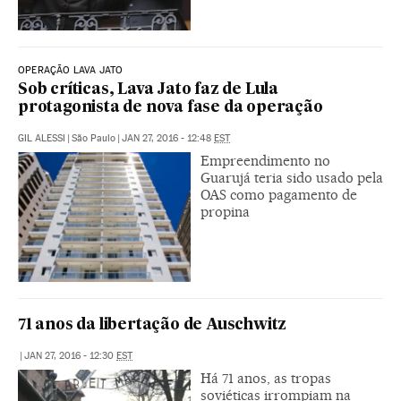
OPERAÇÃO LAVA JATO
Sob críticas, Lava Jato faz de Lula
protagonista de nova fase da operação
GIL ALESSI
|
São Paulo
|
JAN 27, 2016 - 12:48
EST
Empreendimento no
Guarujá teria sido usado pela
OAS como pagamento de
propina
71 anos da libertação de Auschwitz
|
JAN 27, 2016 - 12:30
EST
Há 71 anos, as tropas
soviéticas irrompiam na