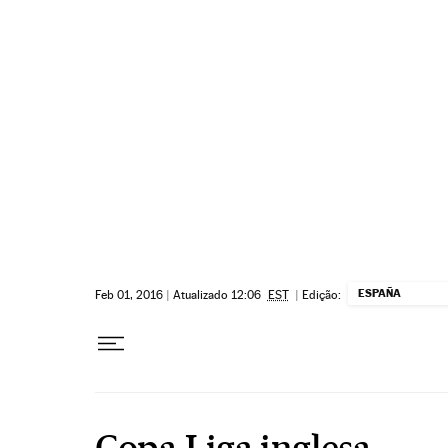
Pular para o conteúdo
ESPAÑA
Feb 01, 2016
|
Atualizado 12:06
EST
|
Edição:
Copa Liga inglesa