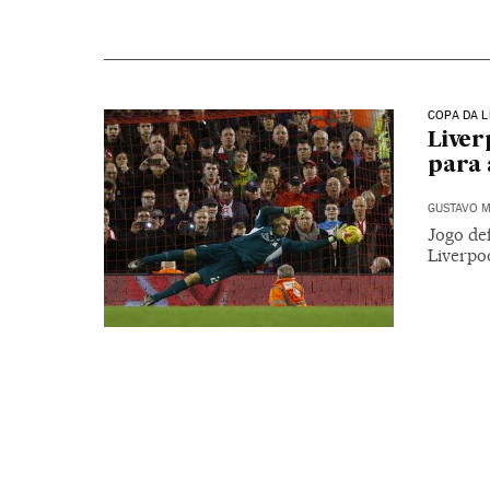
COPA DA L
Liver
para 
GUSTAVO M
Jogo def
Liverpoo