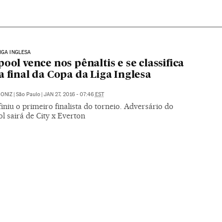
IGA INGLESA
pool vence nos pênaltis e se classifica
a final da Copa da Liga Inglesa
ONIZ
|
São Paulo
|
JAN 27, 2016 - 07:46
EST
iniu o primeiro finalista do torneio. Adversário do
l sairá de City x Everton