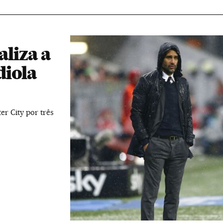
aliza a
diola
r City por três