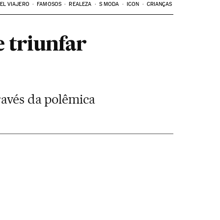
EL VIAJERO
FAMOSOS
REALEZA
S MODA
ICON
CRIANÇAS
e triunfar
ravés da polêmica