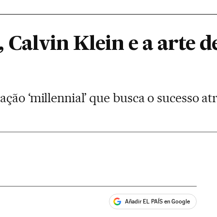
, Calvin Klein e a arte d
ção ‘millennial’ que busca o sucesso at
Añadir EL PAÍS en Google
ales