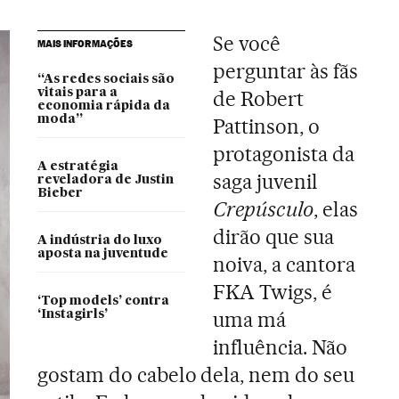
Se você
MAIS INFORMAÇÕES
perguntar às fãs
“As redes sociais são
vitais para a
de Robert
economia rápida da
moda”
Pattinson, o
protagonista da
A estratégia
saga juvenil
reveladora de Justin
Bieber
Crepúsculo
, elas
dirão que sua
A indústria do luxo
aposta na juventude
noiva, a cantora
FKA Twigs, é
‘Top models’ contra
uma má
‘Instagirls’
influência. Não
gostam do cabelo dela, nem do seu