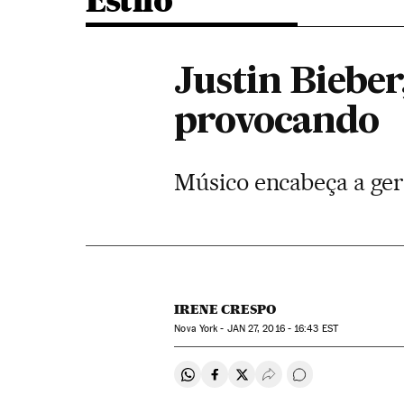
Estilo
Justin Bieber
provocando
Músico encabeça a gera
IRENE CRESPO
Nova York -
JAN
27, 2016 - 16:43
EST
Compartir en Whatsapp
Compartir en Facebook
Compartir en Twitter
Desplegar Redes Soci
Comentários