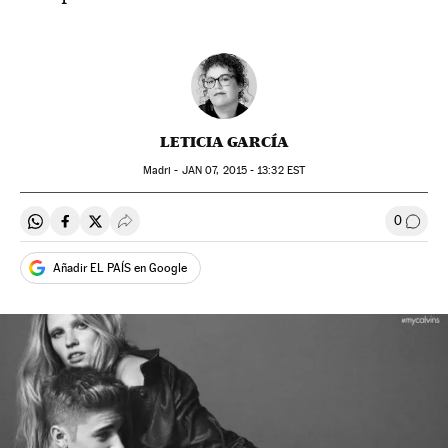
LETICIA GARCÍA
Madri -
JAN
07, 2015 - 13:32
EST
0
Compartir en Whatsapp
Compartir en Facebook
Compartir en Twitter
Desplegar Redes Sociales
Comen
Añadir EL PAÍS en Google