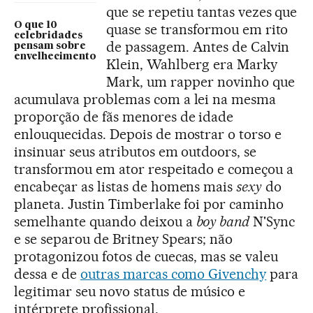
que se repetiu tantas vezes que
O que 10
quase se transformou em rito
celebridades
de passagem. Antes de Calvin
pensam sobre
envelhecimento
Klein, Wahlberg era Marky
Mark, um rapper novinho que
acumulava problemas com a lei na mesma
proporção de fãs menores de idade
enlouquecidas. Depois de mostrar o torso e
insinuar seus atributos em outdoors, se
transformou em ator respeitado e começou a
encabeçar as listas de homens mais
sexy
do
planeta. Justin Timberlake foi por caminho
semelhante quando deixou a
boy band
N'Sync
e se separou de Britney Spears; não
protagonizou fotos de cuecas, mas se valeu
dessa e de
outras marcas como Givenchy
para
legitimar seu novo status de músico e
intérprete profissional.