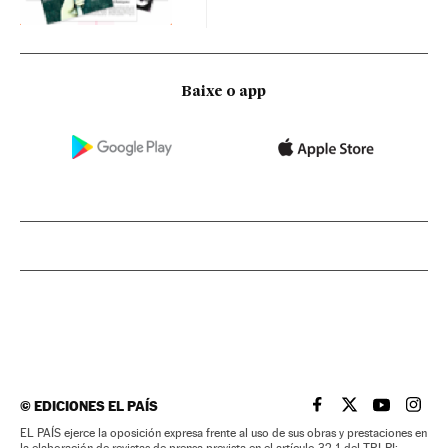
Baixe o app
©
EDICIONES EL PAÍS
EL PAÍS BRASIL EN
EL PAÍS BRASI
EL PAÍS B
EL PA
EL PAÍS ejerce la oposición expresa frente al uso de sus obras y prestaciones en
la elaboración de revistas de prensa prevista en el artículo 32.1 del TRLPI;