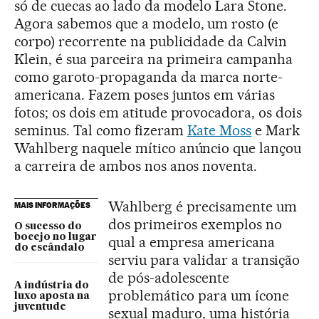
só de cuecas ao lado da modelo Lara Stone.
Agora sabemos que a modelo, um rosto (e
corpo) recorrente na publicidade da Calvin
Klein, é sua parceira na primeira campanha
como garoto-propaganda da marca norte-
americana. Fazem poses juntos em várias
fotos; os dois em atitude provocadora, os dois
seminus. Tal como fizeram
Kate Moss
e Mark
Wahlberg naquele mítico anúncio que lançou
a carreira de ambos nos anos noventa.
Wahlberg é precisamente um
MAIS INFORMAÇÕES
dos primeiros exemplos no
O sucesso do
bocejo no lugar
qual a empresa americana
do escândalo
serviu para validar a transição
de pós-adolescente
A indústria do
problemático para um ícone
luxo aposta na
juventude
sexual maduro, uma história