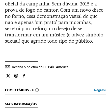
oficial da campanha. Sem dúvida, 2015 é a
prova de fogo do cantor. Com um novo disco
no forno, essa demonstração visual de que
não é apenas ‘um prato’ para mocinhas,
servirá para reforçar o desejo de se
transformar em um músico (e talvez símbolo
sexual) que agrade todo tipo de público.
Receba o boletim do EL PAÍS América
Estilo El País Brasil en Twitter
Estilo El País Brasil en Instagram
Estilo El País Brasil en Facebook
COMENTÁRIOS
Regras
›
COMENTÁRIOS
0
MAIS INFORMAÇÕES