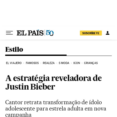
Pular para o conteúdo
SUSCRÍBETE
Estilo
EL VIAJERO
FAMOSOS
REALEZA
S MODA
ICON
CRIANÇAS
A estratégia reveladora de
Justin Bieber
Cantor retrata transformação de ídolo
adolescente para estrela adulta em nova
campanha