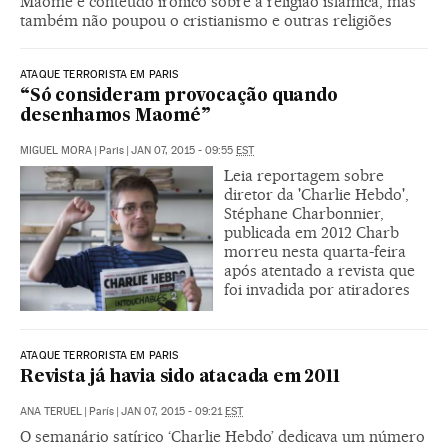
Maomé e conteúdo irônico sobre a religião islâmica, mas
também não poupou o cristianismo e outras religiões
ATAQUE TERRORISTA EM PARIS
“Só consideram provocação quando
desenhamos Maomé”
MIGUEL MORA
|
Paris
|
JAN 07, 2015 - 09:55
EST
Leia reportagem sobre
diretor da 'Charlie Hebdo',
Stéphane Charbonnier,
publicada em 2012 Charb
morreu nesta quarta-feira
após atentado a revista que
foi invadida por atiradores
ATAQUE TERRORISTA EM PARIS
Revista já havia sido atacada em 2011
ANA TERUEL
|
París
|
JAN 07, 2015 - 09:21
EST
O semanário satírico ‘Charlie Hebdo’ dedicava um número