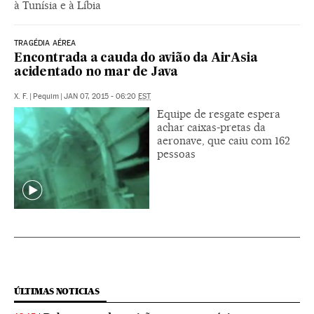
à Tunísia e à Líbia
TRAGÉDIA AÉREA
Encontrada a cauda do avião da AirAsia
acidentado no mar de Java
X. F.
|
Pequim
|
JAN 07, 2015 - 06:20
EST
Equipe de resgate espera
achar caixas-pretas da
aeronave, que caiu com 162
pessoas
ÚLTIMAS NOTICIAS