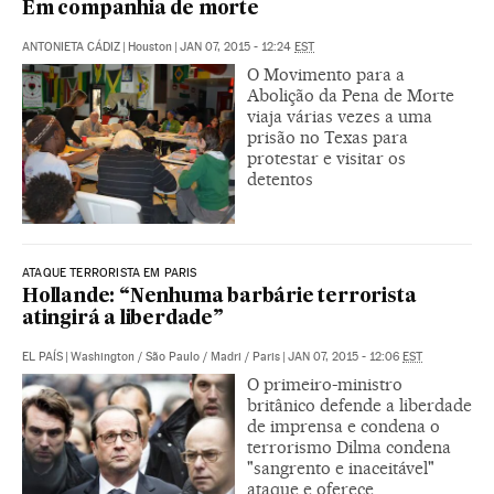
Em companhia de morte
ANTONIETA CÁDIZ
|
Houston
|
JAN 07, 2015 - 12:24
EST
O Movimento para a
Abolição da Pena de Morte
viaja várias vezes a uma
prisão no Texas para
protestar e visitar os
detentos
ATAQUE TERRORISTA EM PARIS
Hollande: “Nenhuma barbárie terrorista
atingirá a liberdade”
EL PAÍS
|
Washington / São Paulo / Madri / Paris
|
JAN 07, 2015 - 12:06
EST
O primeiro-ministro
britânico defende a liberdade
de imprensa e condena o
terrorismo Dilma condena
"sangrento e inaceitável"
ataque e oferece