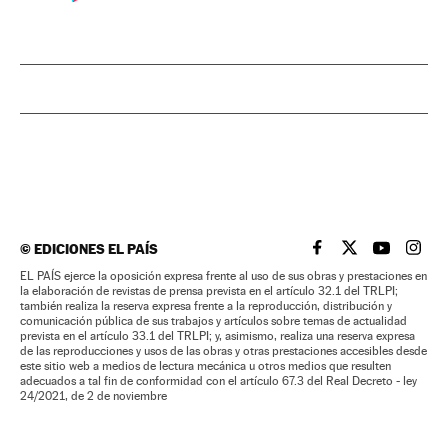
©
EDICIONES EL PAÍS
EL PAÍS BRASIL EN
EL PAÍS BRASI
EL PAÍS B
EL PA
EL PAÍS ejerce la oposición expresa frente al uso de sus obras y prestaciones en
la elaboración de revistas de prensa prevista en el artículo 32.1 del TRLPI;
también realiza la reserva expresa frente a la reproducción, distribución y
comunicación pública de sus trabajos y artículos sobre temas de actualidad
prevista en el artículo 33.1 del TRLPI; y, asimismo, realiza una reserva expresa
de las reproducciones y usos de las obras y otras prestaciones accesibles desde
este sitio web a medios de lectura mecánica u otros medios que resulten
adecuados a tal fin de conformidad con el artículo 67.3 del Real Decreto - ley
24/2021, de 2 de noviembre