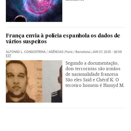
França envia à polícia espanhola os dados de
vários suspeitos
ALFONSO L. CONGOSTRINA
/
AGÊNCIAS
|
París / Barcelona
|
JAN 07, 2015 - 18:09
EST
Segundo a documentação,
dois terroristas são irmãos
de nacionalidade francesa
São eles Saïd e Chérif K. O
terceiro homem é Hamyd M.