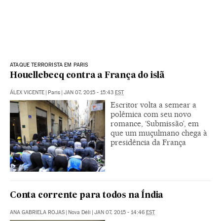
ATAQUE TERRORISTA EM PARIS
Houellebecq contra a França do islã
ÁLEX VICENTE
|
Paris
|
JAN 07, 2015 - 15:43
EST
Escritor volta a semear a
polêmica com seu novo
romance, ‘Submissão’, em
que um muçulmano chega à
presidência da França
Conta corrente para todos na Índia
ANA GABRIELA ROJAS
|
Nova Déli
|
JAN 07, 2015 - 14:46
EST