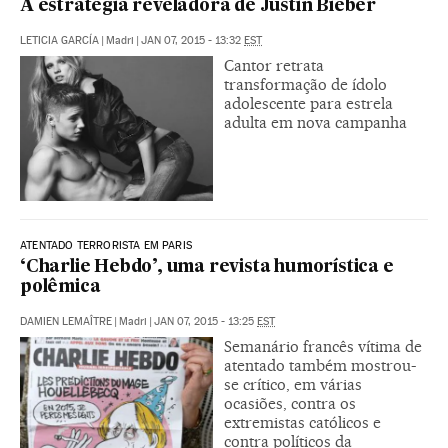
A estratégia reveladora de Justin Bieber
LETICIA GARCÍA
|
Madri
|
JAN 07, 2015 - 13:32
EST
Cantor retrata
transformação de ídolo
adolescente para estrela
adulta em nova campanha
ATENTADO TERRORISTA EM PARIS
‘Charlie Hebdo’, uma revista humorística e
polêmica
DAMIEN LEMAÎTRE
|
Madri
|
JAN 07, 2015 - 13:25
EST
Semanário francês vítima de
atentado também mostrou-
se crítico, em várias
ocasiões, contra os
extremistas católicos e
contra políticos da