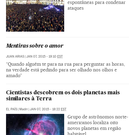
espontâneas para condenar
ataques
Mentiras sobre o amor
JUAN ARIAS
|
JAN 07, 2015 - 19:10
EST
“Quando alguém te para na rua para perguntar as horas,
na verdade está pedindo para ser olhado nos olhos e
amado”
Cientistas descobrem os dois planetas mais
similares à Terra
EL PAÍS
|
Madri
|
JAN 07, 2015 - 18:22
EST
Grupo de astrônomos norte-
americanos localiza oito
novos planetas em região
habitável