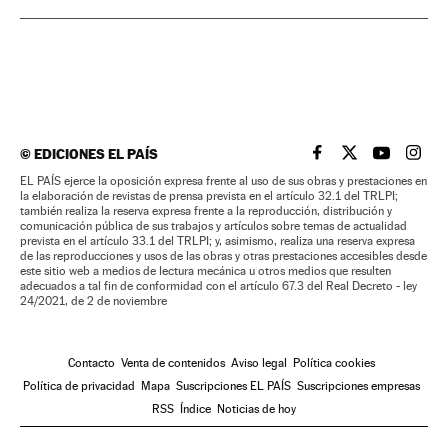
©
EDICIONES EL PAÍS
EL PAÍS BRASIL EN
EL PAÍS BRASI
EL PAÍS B
EL PA
EL PAÍS ejerce la oposición expresa frente al uso de sus obras y prestaciones en
la elaboración de revistas de prensa prevista en el artículo 32.1 del TRLPI;
también realiza la reserva expresa frente a la reproducción, distribución y
comunicación pública de sus trabajos y artículos sobre temas de actualidad
prevista en el artículo 33.1 del TRLPI; y, asimismo, realiza una reserva expresa
de las reproducciones y usos de las obras y otras prestaciones accesibles desde
este sitio web a medios de lectura mecánica u otros medios que resulten
adecuados a tal fin de conformidad con el artículo 67.3 del Real Decreto - ley
24/2021, de 2 de noviembre
Contacto
Venta de contenidos
Aviso legal
Política cookies
Política de privacidad
Mapa
Suscripciones EL PAÍS
Suscripciones empresas
RSS
Índice
Noticias de hoy