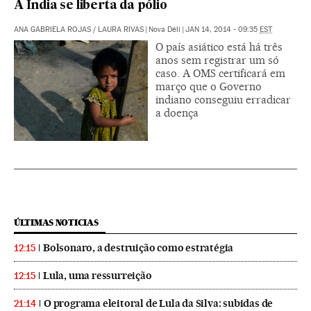
A Índia se liberta da pólio
ANA GABRIELA ROJAS
/
LAURA RIVAS
|
Nova Déli
|
JAN 14, 2014 - 09:35
EST
O país asiático está há três
anos sem registrar um só
caso. A OMS certificará em
março que o Governo
indiano conseguiu erradicar
a doença
ÚLTIMAS NOTICIAS
Bolsonaro, a destruição como estratégia
12:15
Lula, uma ressurreição
12:15
O programa eleitoral de Lula da Silva: subidas de
21:14