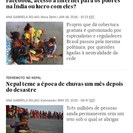
Facebook, acesso à Internet para os pobres
na Índia ou lucro com eles?
ANA GABRIELA ROJAS
|
Nova Delhi
|
JAN 18, 2016 - 15:23
EST
Projeto que dá cobertura
gratuita é questionado por
especialistas e reguladores
Brasil passou pela mesma
polêmica, por questões
ligadas à neutralidade da
rede
TERREMOTO NO NEPAL
Nepal teme a época de chuvas um mês depois
do desastre
ANA GABRIELA ROJAS
|
Katmandu
|
MAY 25, 2015 - 08:47
EDT
Três milhões de pessoas
ainda permanecem sem um
teto sob o qual se abrigar