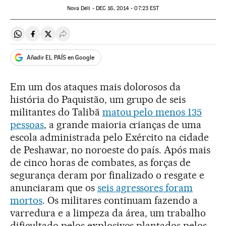
Nova Déli -
DEC
16, 2014 - 07:23
EST
Compartir en Whatsapp
Compartir en Facebook
Compartir en Twitter
Desplegar Redes Sociales
Añadir EL PAÍS en Google
Em um dos ataques mais dolorosos da
história do Paquistão, um grupo de seis
militantes do Talibã
matou pelo menos 135
pessoas
, a grande maioria crianças de uma
escola administrada pelo Exército na cidade
de Peshawar, no noroeste do país. Após mais
de cinco horas de combates, as forças de
segurança deram por finalizado o resgate e
anunciaram que os
seis agressores foram
mortos
. Os militares continuam fazendo a
varredura e a limpeza da área, um trabalho
dificultado pelos explosivos plantados pelos