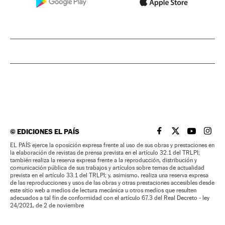
©
EDICIONES EL PAÍS
EL PAÍS BRASIL EN
EL PAÍS BRASI
EL PAÍS B
EL PA
EL PAÍS ejerce la oposición expresa frente al uso de sus obras y prestaciones en
la elaboración de revistas de prensa prevista en el artículo 32.1 del TRLPI;
también realiza la reserva expresa frente a la reproducción, distribución y
comunicación pública de sus trabajos y artículos sobre temas de actualidad
prevista en el artículo 33.1 del TRLPI; y, asimismo, realiza una reserva expresa
de las reproducciones y usos de las obras y otras prestaciones accesibles desde
este sitio web a medios de lectura mecánica u otros medios que resulten
adecuados a tal fin de conformidad con el artículo 67.3 del Real Decreto - ley
24/2021, de 2 de noviembre