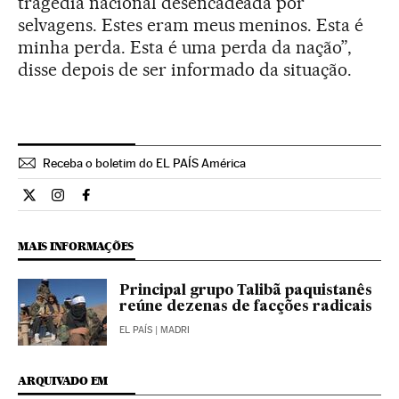
tragédia nacional desencadeada por
selvagens. Estes eram meus meninos. Esta é
minha perda. Esta é uma perda da nação”,
disse depois de ser informado da situação.
Receba o boletim do EL PAÍS América
Internacional El País Brasil en Twitter
Internacional El País Brasil en Instagram
Internacional El País Brasil en Facebook
MAIS INFORMAÇÕES
Principal grupo Talibã paquistanês
reúne dezenas de facções radicais
EL PAÍS
| MADRI
ARQUIVADO EM