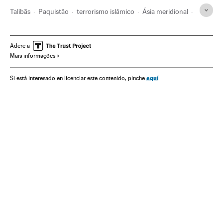
Talibãs
Paquistão
terrorismo islâmico
Ásia meridional
Jihadismo
Grupos terroristas
Ásia
Terrorismo
Minorias religiosas
Minorias étnicas
Etnias
Adere a
Mais informações
Grupos sociais
Sociedade
Oriente médio
aquí
Si está interesado en licenciar este contenido, pinche