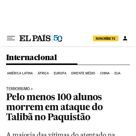
Pular para o conteúdo
SUSCRÍBETE
Internacional
AMÉRICA LATINA
ÁFRICA
EUROPA
ORIENTE MÉDIO
CHINA
EUA
TERRORISMO
Pelo menos 100 alunos
morrem em ataque do
Talibã no Paquistão
A maioria das vítimas do atentado na