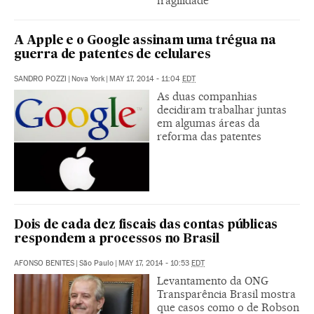
fragilidade
A Apple e o Google assinam uma trégua na
guerra de patentes de celulares
SANDRO POZZI
|
Nova York
|
MAY 17, 2014 - 11:04
EDT
As duas companhias
decidiram trabalhar juntas
em algumas áreas da
reforma das patentes
Dois de cada dez fiscais das contas públicas
respondem a processos no Brasil
AFONSO BENITES
|
São Paulo
|
MAY 17, 2014 - 10:53
EDT
Levantamento da ONG
Transparência Brasil mostra
que casos como o de Robson