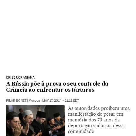
CRISE UCRANIANA
A Rússia põe à prova o seu controle da
Crimeia ao enfrentar os tártaros
PILAR BONET
|
Moscou
|
MAY 17, 2014 - 21:19
EDT
As autoridades proíbem uma
manifestação de pesar em
memória dos 70 anos da
deportação stalinista dessa
comunidade