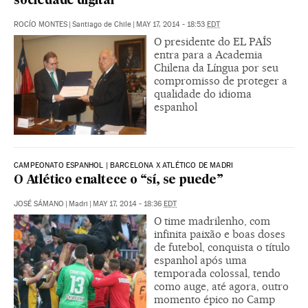
sociedade digital
ROCÍO MONTES
|
Santiago de Chile
|
MAY 17, 2014 - 18:53
EDT
O presidente do EL PAÍS
entra para a Academia
Chilena da Língua por seu
compromisso de proteger a
qualidade do idioma
espanhol
CAMPEONATO ESPANHOL | BARCELONA X ATLÉTICO DE MADRI
O Atlético enaltece o “sí, se puede”
JOSÉ SÁMANO
|
Madri
|
MAY 17, 2014 - 18:36
EDT
O time madrilenho, com
infinita paixão e boas doses
de futebol, conquista o título
espanhol após uma
temporada colossal, tendo
como auge, até agora, outro
momento épico no Camp