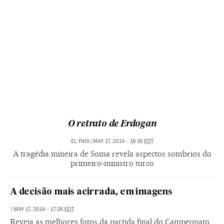
O retrato de Erdogan
EL PAÍS
|
MAY 17, 2014 - 18:18
EDT
A tragédia mineira de Soma revela aspectos sombrios do
primeiro-ministro turco
A decisão mais acirrada, em imagens
|
MAY 17, 2014 - 17:26
EDT
Reveja as melhores fotos da partida final do Campeonato