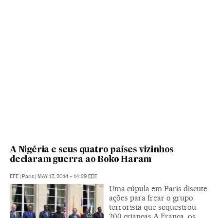
A Nigéria e seus quatro países vizinhos
declaram guerra ao Boko Haram
EFE
|
Paris
|
MAY 17, 2014 - 14:29
EDT
Uma cúpula em Paris discute
ações para frear o grupo
terrorista que sequestrou
200 crianças A França, os