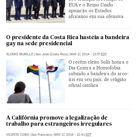
EUA e o Reino Unido
apoiarão os Estados
africanos em sua ofensiva
O presidente da Costa Rica hasteia a bandeira
gay na sede presidencial
ÁLVARO MURILLO
|
San José (Costa Rica)
|
MAY 17, 2014 - 13:57
EDT
O recém eleito Solís honra o
Dia Contra a Homofobia
subindo a bandeira do arco-
íris em seu país, de religião
oficial católica
A Califórnia promove a legalização de
trabalho para estrangeiros irregulares
VICENTA COBO
|
San Francisco
|
MAY 17, 2014 - 12:41
EDT