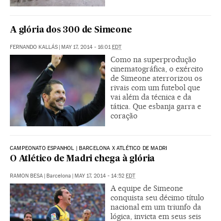
A glória dos 300 de Simeone
FERNANDO KALLÁS
|
MAY 17, 2014 - 16:01
EDT
Como na superprodução
cinematográfica, o exército
de Simeone aterrorizou os
rivais com um futebol que
vai além da técnica e da
tática. Que esbanja garra e
coração
CAMPEONATO ESPANHOL | BARCELONA X ATLÉTICO DE MADRI
O Atlético de Madri chega à glória
RAMON BESA
|
Barcelona
|
MAY 17, 2014 - 14:52
EDT
A equipe de Simeone
conquista seu décimo título
nacional em um triunfo da
lógica, invicta em seus seis