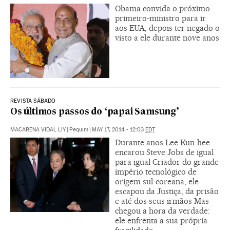
Obama convida o próximo
primeiro-ministro para ir
aos EUA, depois ter negado o
visto a ele durante nove anos
REVISTA SÁBADO
Os últimos passos do ‘papai Samsung’
MACARENA VIDAL LIY
|
Pequim
|
MAY 17, 2014 - 12:03
EDT
Durante anos Lee Kun-hee
encarou Steve Jobs de igual
para igual Criador do grande
império tecnológico de
origem sul-coreana, ele
escapou da Justiça, da prisão
e até dos seus irmãos Mas
chegou a hora da verdade:
ele enfrenta a sua própria