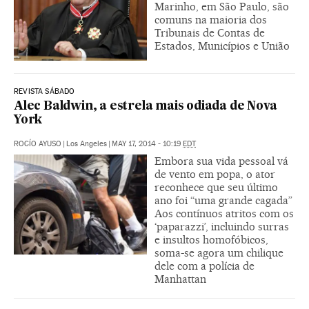
Marinho, em São Paulo, são
comuns na maioria dos
Tribunais de Contas de
Estados, Municípios e União
REVISTA SÁBADO
Alec Baldwin, a estrela mais odiada de Nova
York
ROCÍO AYUSO
|
Los Angeles
|
MAY 17, 2014 - 10:19
EDT
Embora sua vida pessoal vá
de vento em popa, o ator
reconhece que seu último
ano foi “uma grande cagada”
Aos contínuos atritos com os
‘paparazzi’, incluindo surras
e insultos homofóbicos,
soma-se agora um chilique
dele com a polícia de
Manhattan