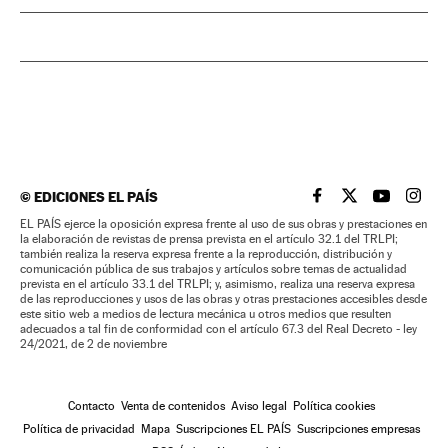
©
EDICIONES EL PAÍS
EL PAÍS BRASIL EN
EL PAÍS BRASI
EL PAÍS B
EL PA
EL PAÍS ejerce la oposición expresa frente al uso de sus obras y prestaciones en
la elaboración de revistas de prensa prevista en el artículo 32.1 del TRLPI;
también realiza la reserva expresa frente a la reproducción, distribución y
comunicación pública de sus trabajos y artículos sobre temas de actualidad
prevista en el artículo 33.1 del TRLPI; y, asimismo, realiza una reserva expresa
de las reproducciones y usos de las obras y otras prestaciones accesibles desde
este sitio web a medios de lectura mecánica u otros medios que resulten
adecuados a tal fin de conformidad con el artículo 67.3 del Real Decreto - ley
24/2021, de 2 de noviembre
Contacto
Venta de contenidos
Aviso legal
Política cookies
Política de privacidad
Mapa
Suscripciones EL PAÍS
Suscripciones empresas