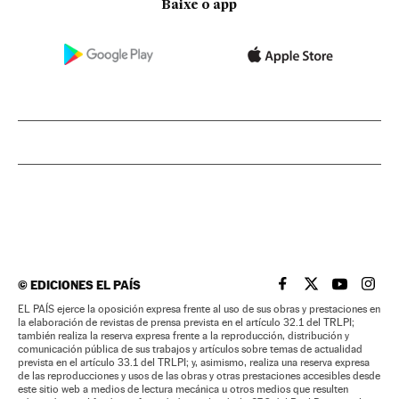
Baixe o app
©
EDICIONES EL PAÍS
EL PAÍS BRASIL EN
EL PAÍS BRASI
EL PAÍS B
EL PA
EL PAÍS ejerce la oposición expresa frente al uso de sus obras y prestaciones en
la elaboración de revistas de prensa prevista en el artículo 32.1 del TRLPI;
también realiza la reserva expresa frente a la reproducción, distribución y
comunicación pública de sus trabajos y artículos sobre temas de actualidad
prevista en el artículo 33.1 del TRLPI; y, asimismo, realiza una reserva expresa
de las reproducciones y usos de las obras y otras prestaciones accesibles desde
este sitio web a medios de lectura mecánica u otros medios que resulten