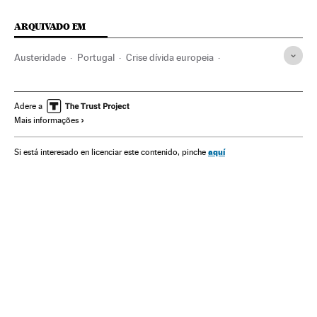
ARQUIVADO EM
Austeridade
Portugal
Crise dívida europeia
Cortes orçamentários
Política econômica
Europa Ocidental
Economia
Finanças públicas
Troika
Adere a
Mais informações
Resgate financeiro
Comissão Europeia
BCE
FMI
Crise financeira
União Europeia
Bancos
aquí
Si está interesado en licenciar este contenido, pinche
Organizações internacionais
Europa
Relações exteriores
Banca
Finanças