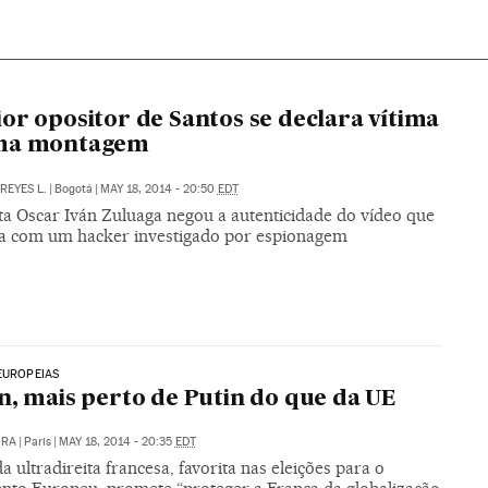
or opositor de Santos se declara vítima
ma montagem
REYES L.
|
Bogotá
|
MAY 18, 2014 - 20:50
EDT
ta Oscar Iván Zuluaga negou a autenticidade do vídeo que
a com um hacker investigado por espionagem
EUROPEIAS
n, mais perto de Putin do que da UE
ORA
|
Paris
|
MAY 18, 2014 - 20:35
EDT
da ultradireita francesa, favorita nas eleições para o