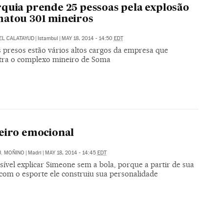
quia prende 25 pessoas pela explosão
atou 301 mineiros
EL CALATAYUD
|
Istambul
|
MAY 18, 2014 - 14:50
EDT
s presos estão vários altos cargos da empresa que
tra o complexo mineiro de Soma
eiro emocional
J. MOÑINO
|
Madri
|
MAY 18, 2014 - 14:45
EDT
ível explicar Simeone sem a bola, porque a partir de sua
 com o esporte ele construiu sua personalidade