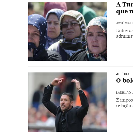
A Tur
que m
JOSÉ MIGU
Entre o
adminis
ATLÉTICO
O bol
LADISLAO 
É imposs
relação