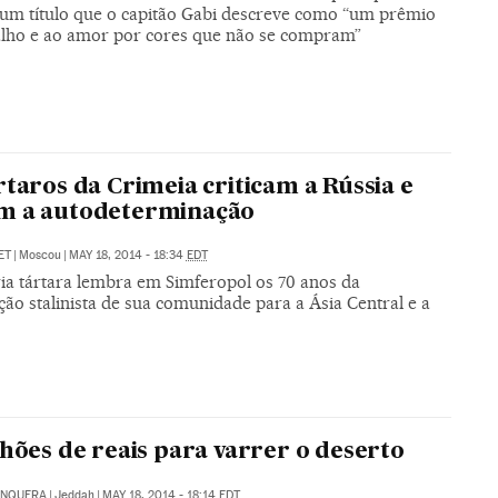
r um título que o capitão Gabi descreve como “um prêmio
alho e ao amor por cores que não se compram”
rtaros da Crimeia criticam a Rússia e
m a autodeterminação
ET
|
Moscou
|
MAY 18, 2014 - 18:34
EDT
ia tártara lembra em Simferopol os 70 anos da
ão stalinista de sua comunidade para a Ásia Central e a
lhões de reais para varrer o deserto
UNQUERA
|
Jeddah
|
MAY 18, 2014 - 18:14
EDT