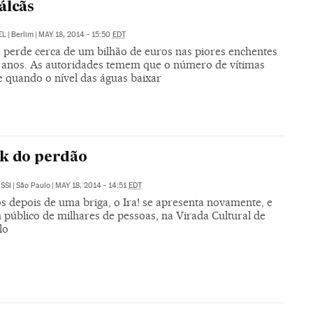
álcãs
EL
|
Berlim
|
MAY 18, 2014 - 15:50
EDT
a perde cerca de um bilhão de euros nas piores enchentes
anos. As autoridades temem que o número de vítimas
 quando o nível das águas baixar
k do perdão
SSI
|
São Paulo
|
MAY 18, 2014 - 14:51
EDT
s depois de uma briga, o Ira! se apresenta novamente, e
 público de milhares de pessoas, na Virada Cultural de
lo