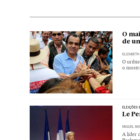
O mai
de u
ELIZABETH 
O uribis
o mostr
ELEIÇÕES 
Le Pe
MIGUEL M
A líder 