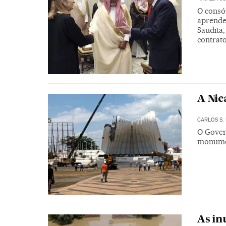
O consó
aprende
Saudita
contrato
A Nic
CARLOS S
O Gover
monumen
As in