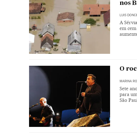
nos B
LUIS DONC
A Sérvi
em cem 
aumente
O roc
MARINA RO
Sete ano
para um
São Pau