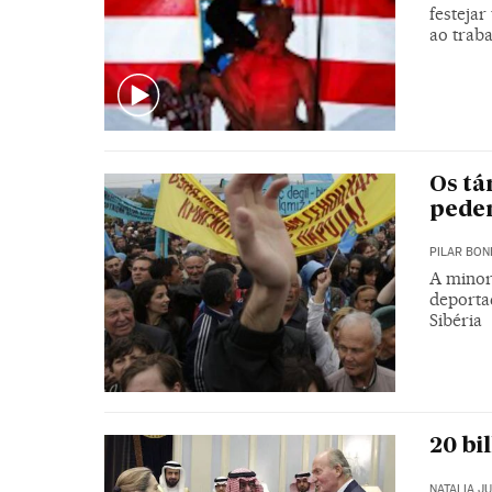
festeja
ao trab
Os tá
pede
PILAR BON
A minor
deportaç
Sibéria
20 bi
NATALIA J