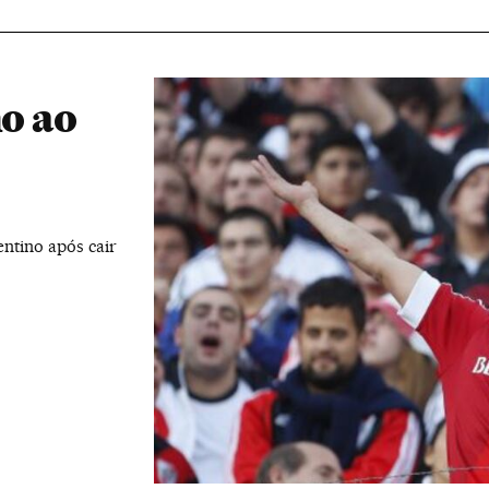
no ao
entino após cair