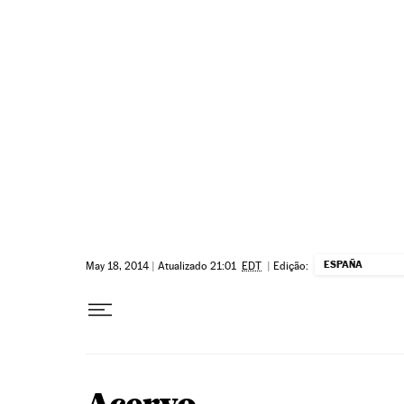
Pular para o conteúdo
ESPAÑA
May 18, 2014
|
Atualizado 21:01
EDT
|
Edição: