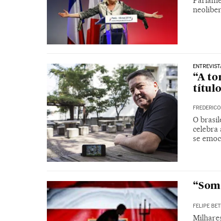
Parlame
neoliber
ENTREVISTA
“A to
títul
FREDERICO
O brasi
celebra 
se emoc
“Som
FELIPE BET
Milhare