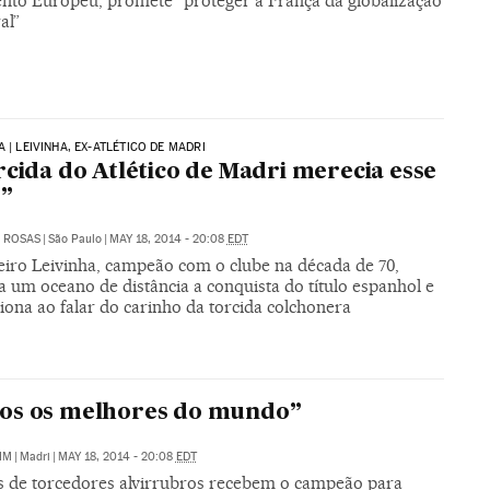
nto Europeu, promete “proteger a França da globalização
al”
 | LEIVINHA, EX-ATLÉTICO DE MADRI
rcida do Atlético de Madri merecia esse
o”
 ROSAS
|
São Paulo
|
MAY 18, 2014 - 20:08
EDT
leiro Leivinha, campeão com o clube na década de 70,
a um oceano de distância a conquista do título espanhol e
iona ao falar do carinho da torcida colchonera
os os melhores do mundo”
IM
|
Madri
|
MAY 18, 2014 - 20:08
EDT
s de torcedores alvirrubros recebem o campeão para