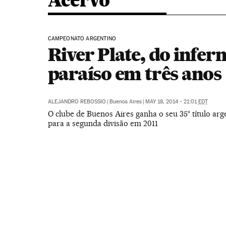
Acervo
CAMPEONATO ARGENTINO
River Plate, do infer
paraíso em três anos
ALEJANDRO REBOSSIO
|
Buenos Aires
|
MAY 18, 2014 - 21:01
EDT
O clube de Buenos Aires ganha o seu 35° título arg
para a segunda divisão em 2011