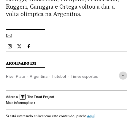
Ruggeri, Caniggia e Ortega voltou a dar a
volta olímpica na Argentina.
Esportes El País Brasil en Instagram
Esportes El País Brasil en Twitter
Esportes El País Brasil en Facebook
ARQUIVADO EM
River Plate
Argentina
Futebol
Times esportes
América do Sul
América Latina
Esportes
América
Adere a
Mais informações
aquí
Si está interesado en licenciar este contenido, pinche