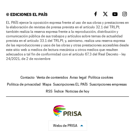
©
EDICIONES EL PAÍS
EL PAÍS BRASIL EN
EL PAÍS BRASI
EL PAÍS B
EL PA
EL PAÍS ejerce la oposición expresa frente al uso de sus obras y prestaciones en
la elaboración de revistas de prensa prevista en el artículo 32.1 del TRLPI;
también realiza la reserva expresa frente a la reproducción, distribución y
comunicación pública de sus trabajos y artículos sobre temas de actualidad
prevista en el artículo 33.1 del TRLPI; y, asimismo, realiza una reserva expresa
de las reproducciones y usos de las obras y otras prestaciones accesibles desde
este sitio web a medios de lectura mecánica u otros medios que resulten
adecuados a tal fin de conformidad con el artículo 67.3 del Real Decreto - ley
24/2021, de 2 de noviembre
Contacto
Venta de contenidos
Aviso legal
Política cookies
Política de privacidad
Mapa
Suscripciones EL PAÍS
Suscripciones empresas
RSS
Índice
Noticias de hoy
Webs de PRISA