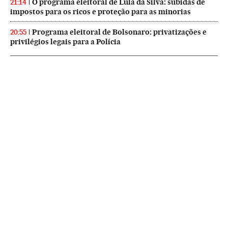
O programa eleitoral de Lula da Silva: subidas de
21:14
impostos para os ricos e proteção para as minorias
Programa eleitoral de Bolsonaro: privatizações e
20:55
privilégios legais para a Polícia
NEWSLETTERS
Boletín de América
Cada semana en tu cuenta de correo una selección de las noticias,
reportajes y análisis de los periodistas de EL PAÍS con los acontecimientos
más relevantes del continente.