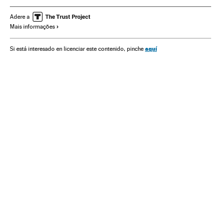
Ciências naturais
Sociedade
Achados arqueológicos
Adere a
Mais informações
Arqueologia
Ciência
aquí
Si está interesado en licenciar este contenido, pinche