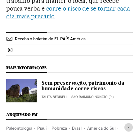
trabalho para manter o local, que recebe
pouca verba e
corre o risco de se tornar cada
dia mais precário
.
Receba o boletim do EL PAÍS América
Politica El País Brasil en Instagram
MAIS INFORMAÇÕES
Sem preservação, patrimônio da
humanidade corre riscos
TALITA BEDINELLI
| SÃO RAIMUNO NONATO (PI)
ARQUIVADO EM
Paleontologia
Piauí
Pobreza
Brasil
América do Sul
América Latina
Problemas sociais
América