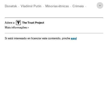
Donetsk
Vladimir Putin
Minorias étnicas
Crimeia
Ucrânia
Rússia
Grupos sociais
Europa Leste
Etnias
Europa
Sociedade
Donbás
Adere a
Mais informações
aquí
Si está interesado en licenciar este contenido, pinche