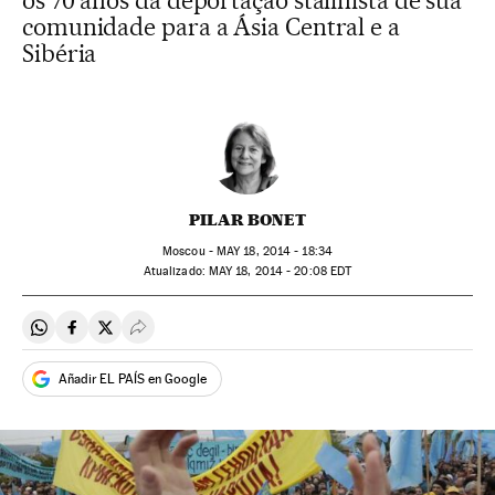
os 70 anos da deportação stalinista de sua
comunidade para a Ásia Central e a
Sibéria
PILAR BONET
Moscou -
MAY
18, 2014 - 18:34
atualizado:
MAY
18, 2014 - 20:08
EDT
Compartir en Whatsapp
Compartir en Facebook
Compartir en Twitter
Desplegar Redes Sociales
Añadir EL PAÍS en Google