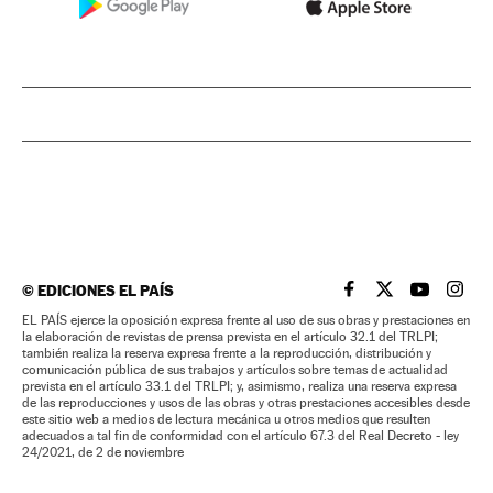
©
EDICIONES EL PAÍS
EL PAÍS BRASIL EN
EL PAÍS BRASI
EL PAÍS B
EL PA
EL PAÍS ejerce la oposición expresa frente al uso de sus obras y prestaciones en
la elaboración de revistas de prensa prevista en el artículo 32.1 del TRLPI;
también realiza la reserva expresa frente a la reproducción, distribución y
comunicación pública de sus trabajos y artículos sobre temas de actualidad
prevista en el artículo 33.1 del TRLPI; y, asimismo, realiza una reserva expresa
de las reproducciones y usos de las obras y otras prestaciones accesibles desde
este sitio web a medios de lectura mecánica u otros medios que resulten
adecuados a tal fin de conformidad con el artículo 67.3 del Real Decreto - ley
24/2021, de 2 de noviembre