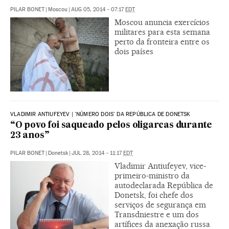
PILAR BONET
|
Moscou
|
AUG 05, 2014 - 07:17
EDT
Moscou anuncia exercícios
militares para esta semana
perto da fronteira entre os
dois países
VLADIMIR ANTIUFEYEV | 'NÚMERO DOIS' DA REPÚBLICA DE DONETSK
“O povo foi saqueado pelos oligarcas durante
23 anos”
PILAR BONET
|
Donetsk
|
JUL 28, 2014 - 11:17
EDT
Vladimir Antiufeyev, vice-
primeiro-ministro da
autodeclarada República de
Donetsk, foi chefe dos
serviços de segurança em
Transdniestre e um dos
artífices da anexação russa