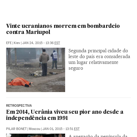
Vinte ucranianos morrem em bombardeio
contra Mariupol
EFE
|
Kiev
|
JAN 24, 2015 - 13:36
EST
Segunda principal cidade do
leste do país era considerada
um lugar relativamente
seguro
RETROSPECTIVA
Em 2014, Ucrânia viveu seu pior ano desde a
independência em 1991
PILAR BONET
|
Moscou
|
JAN 01, 2015 - 13:51
EST
A anexação da península da