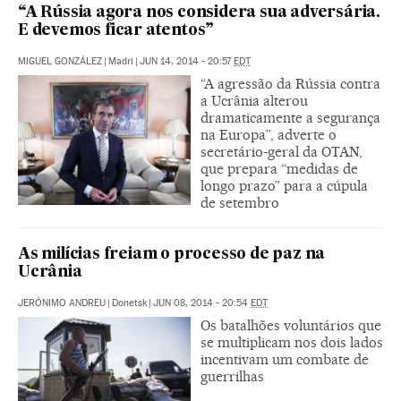
“A Rússia agora nos considera sua adversária.
E devemos ficar atentos”
MIGUEL GONZÁLEZ
|
Madri
|
JUN 14, 2014 - 20:57
EDT
“A agressão da Rússia contra
a Ucrânia alterou
dramaticamente a segurança
na Europa”, adverte o
secretário-geral da OTAN,
que prepara “medidas de
longo prazo” para a cúpula
de setembro
As milícias freiam o processo de paz na
Ucrânia
JERÓNIMO ANDREU
|
Donetsk
|
JUN 08, 2014 - 20:54
EDT
Os batalhões voluntários que
se multiplicam nos dois lados
incentivam um combate de
guerrilhas