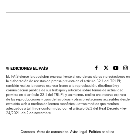
©
EDICIONES EL PAÍS
EL PAÍS BRASIL EN
EL PAÍS BRASI
EL PAÍS B
EL PA
EL PAÍS ejerce la oposición expresa frente al uso de sus obras y prestaciones en
la elaboración de revistas de prensa prevista en el artículo 32.1 del TRLPI;
también realiza la reserva expresa frente a la reproducción, distribución y
comunicación pública de sus trabajos y artículos sobre temas de actualidad
prevista en el artículo 33.1 del TRLPI; y, asimismo, realiza una reserva expresa
de las reproducciones y usos de las obras y otras prestaciones accesibles desde
este sitio web a medios de lectura mecánica u otros medios que resulten
adecuados a tal fin de conformidad con el artículo 67.3 del Real Decreto - ley
24/2021, de 2 de noviembre
Contacto
Venta de contenidos
Aviso legal
Política cookies