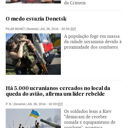
da Crimeia
O medo esvazia Donetsk
PILAR BONET
|
Donetsk
|
JUL 26, 2014 - 20:54
EDT
A população foge em massa
da cidade ucraniana devido à
proximidade dos combates
Há 5.000 ucranianos cercados no local da
queda do avião, afirma um líder rebelde
P. B.
|
Donetsk
|
JUL 26, 2014 - 10:09
EDT
Os soldados leais a Kiev
"deixaram de receber
comida e equipamento de
combate”, assegura