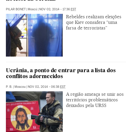
PILAR BONET
|
Moscú
|
NOV 02, 2014 - 17:36
EST
Rebeldes realizam eleições
que Kiev considera “uma
farsa de terroristas”
Ucrânia, a ponto de entrar para a lista dos
conflitos adormecidos
P. B.
|
Moscou
|
NOV 02, 2014 - 06:38
EST
A região ameaça se unir aos
territórios problemáticos
deixados pela URSS