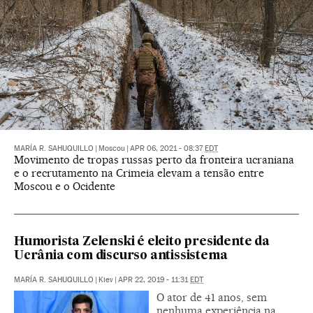
MARÍA R. SAHUQUILLO
|
Moscou
|
APR 06, 2021 - 08:37
EDT
Movimento de tropas russas perto da fronteira ucraniana
e o recrutamento na Crimeia elevam a tensão entre
Moscou e o Ocidente
Humorista Zelenski é eleito presidente da
Ucrânia com discurso antissistema
MARÍA R. SAHUQUILLO
|
Kiev
|
APR 22, 2019 - 11:31
EDT
O ator de 41 anos, sem
nenhuma experiência na