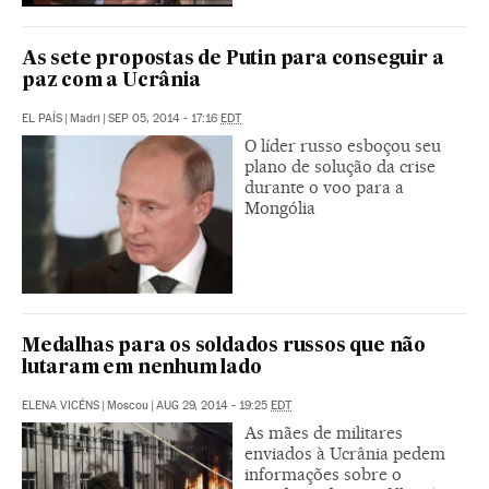
As sete propostas de Putin para conseguir a
paz com a Ucrânia
EL PAÍS
|
Madri
|
SEP 05, 2014 - 17:16
EDT
O líder russo esboçou seu
plano de solução da crise
durante o voo para a
Mongólia
Medalhas para os soldados russos que não
lutaram em nenhum lado
ELENA VICÉNS
|
Moscou
|
AUG 29, 2014 - 19:25
EDT
As mães de militares
enviados à Ucrânia pedem
informações sobre o