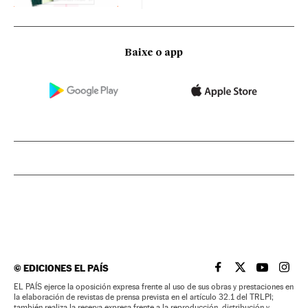
Baixe o app
©
EDICIONES EL PAÍS
EL PAÍS BRASIL EN
EL PAÍS BRASI
EL PAÍS B
EL PA
EL PAÍS ejerce la oposición expresa frente al uso de sus obras y prestaciones en
la elaboración de revistas de prensa prevista en el artículo 32.1 del TRLPI;
también realiza la reserva expresa frente a la reproducción, distribución y