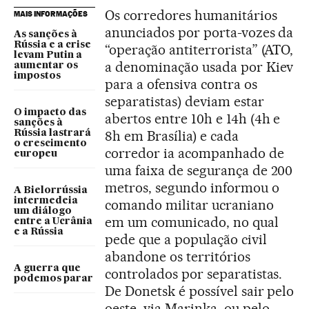
Os corredores humanitários
MAIS INFORMAÇÕES
anunciados por porta-vozes da
As sanções à
Rússia e a crise
“operação antiterrorista” (ATO,
levam Putin a
a denominação usada por Kiev
aumentar os
impostos
para a ofensiva contra os
separatistas) deviam estar
O impacto das
abertos entre 10h e 14h (4h e
sanções à
8h em Brasília) e cada
Rússia lastrará
o crescimento
corredor ia acompanhado de
europeu
uma faixa de segurança de 200
metros, segundo informou o
A Bielorrússia
intermedeia
comando militar ucraniano
um diálogo
em um comunicado, no qual
entre a Ucrânia
e a Rússia
pede que a população civil
abandone os territórios
A guerra que
controlados por separatistas.
podemos parar
De Donetsk é possível sair pelo
oeste, via Marinka, ou pelo