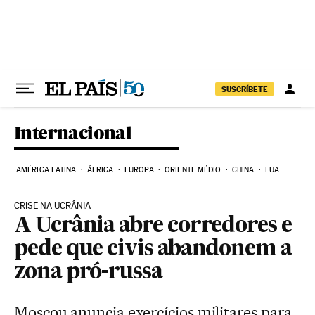
Pular para o conteúdo
SUSCRÍBETE
Internacional
AMÉRICA LATINA
ÁFRICA
EUROPA
ORIENTE MÉDIO
CHINA
EUA
CRISE NA UCRÂNIA
A Ucrânia abre corredores e
pede que civis abandonem a
zona pró-russa
Moscou anuncia exercícios militares para