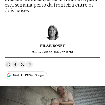
esta semana perto da fronteira entre os
dois países
PILAR BONET
Moscou -
AUG
05, 2014 - 07:17
EDT
Compartir en Whatsapp
Compartir en Facebook
Compartir en Twitter
Desplegar Redes Sociales
Añadir EL PAÍS en Google