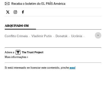
Receba o boletim do EL PAÍS América
Internacional El País Brasil en Twitter
Internacional El País Brasil en Instagram
Internacional El País Brasil en Facebook
ARQUIVADO EM
Conflito Crimeia
Vladimir Putin
Donetsk
Ucrânia
Rússia
Europa Leste
Conflitos territoriais
Europa
Conflitos
Organizações internacionais
Adere a
Mais informações
Relações exteriores
Donbás
aquí
Si está interesado en licenciar este contenido, pinche