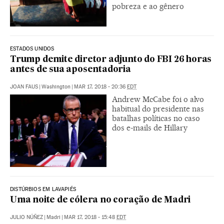
pobreza e ao gênero
ESTADOS UNIDOS
Trump demite diretor adjunto do FBI 26 horas
antes de sua aposentadoria
JOAN FAUS
|
Washington
|
MAR 17, 2018 - 20:36
EDT
Andrew McCabe foi o alvo
habitual do presidente nas
batalhas políticas no caso
dos e-mails de Hillary
DISTÚRBIOS EM LAVAPIÉS
Uma noite de cólera no coração de Madri
JULIO NÚÑEZ
|
Madri
|
MAR 17, 2018 - 15:48
EDT