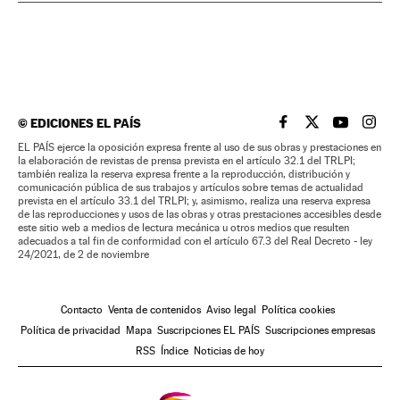
©
EDICIONES EL PAÍS
EL PAÍS BRASIL EN
EL PAÍS BRASI
EL PAÍS B
EL PA
EL PAÍS ejerce la oposición expresa frente al uso de sus obras y prestaciones en
la elaboración de revistas de prensa prevista en el artículo 32.1 del TRLPI;
también realiza la reserva expresa frente a la reproducción, distribución y
comunicación pública de sus trabajos y artículos sobre temas de actualidad
prevista en el artículo 33.1 del TRLPI; y, asimismo, realiza una reserva expresa
de las reproducciones y usos de las obras y otras prestaciones accesibles desde
este sitio web a medios de lectura mecánica u otros medios que resulten
adecuados a tal fin de conformidad con el artículo 67.3 del Real Decreto - ley
24/2021, de 2 de noviembre
Contacto
Venta de contenidos
Aviso legal
Política cookies
Política de privacidad
Mapa
Suscripciones EL PAÍS
Suscripciones empresas
RSS
Índice
Noticias de hoy