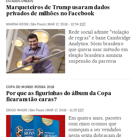
ESTADOS UNIDOS
Marqueteiros de Trump usaram dados
privados de milhões no Facebook
MARINA ROSSI
|
São Paulo
|
MAR 17, 2018 - 12:54
EDT
Rede social admite "violação
de regras" e bane Cambridge
Analytica. Sócio brasileiro
que queria usar método em
eleição brasileira anuncia
suspensão da parceria
COPA DO MUNDO RÚSSIA 2018
Por que as figurinhas do álbum da Copa
ficaram tão caras?
DIOGO MAGRI
|
São Paulo
|
MAR 17, 2018 - 11:25
EDT
Em quatro anos, pacotes
com cinco cromos que
começam a ser vendidos
nesta sexta dobraram de