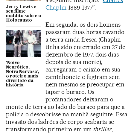
a seguinte inscrição: “
Charles
Chaplin
1889-1977”.
Jerry Lewis e
seu filme
maldito sobre o
Holocausto
Em seguida, os dois homens
passaram duas horas cavando
a terra ainda fresca (Chaplin
tinha sido enterrado em 27 de
dezembro de 1977, dois dias
depois de sua morte),
‘Noivo
Neurótico,
carregaram o caixão em sua
Noiva Nervosa’,
caminhonete e fugiram sem
o roteiro mais
divertido da
nem mesmo se preocupar em
história
tapar o buraco. Os
profanadores deixaram o
monte de terra ao lado do buraco para que a
polícia o descobrisse na manhã seguinte. Essa
invasão dos ladrões de corpo acabaria se
transformando primeiro em um
thriller
,