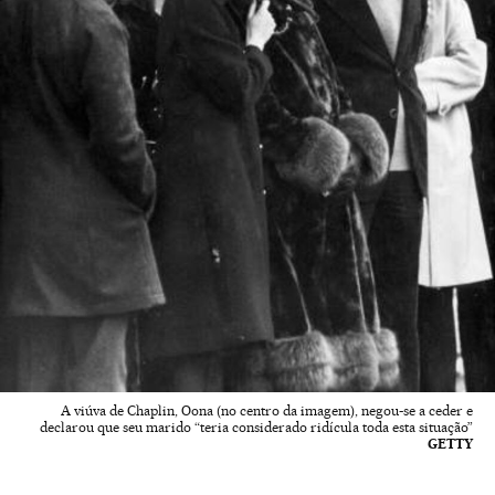
A viúva de Chaplin, Oona (no centro da imagem), negou-se a ceder e
declarou que seu marido “teria considerado ridícula toda esta situação”
GETTY