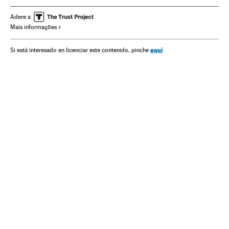
Manipulação informativa
Meios comunicação
Adere a
Mais informações
Comunicação
aquí
Si está interesado en licenciar este contenido, pinche