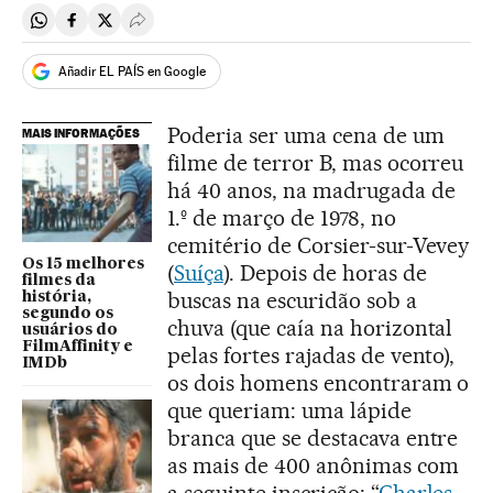
Compartir en Whatsapp
Compartir en Facebook
Compartir en Twitter
Desplegar Redes Sociales
Añadir EL PAÍS en Google
Poderia ser uma cena de um
MAIS INFORMAÇÕES
filme de terror B, mas ocorreu
há 40 anos, na madrugada de
1.º de março de 1978, no
cemitério de Corsier-sur-Vevey
Os 15 melhores
(
Suíça
). Depois de horas de
filmes da
buscas na escuridão sob a
história,
segundo os
chuva (que caía na horizontal
usuários do
FilmAffinity e
pelas fortes rajadas de vento),
IMDb
os dois homens encontraram o
que queriam: uma lápide
branca que se destacava entre
as mais de 400 anônimas com