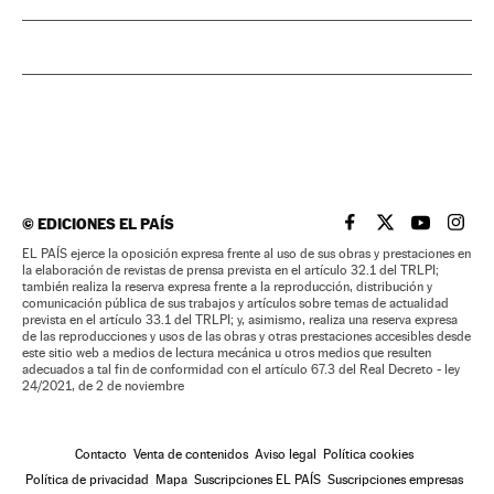
©
EDICIONES EL PAÍS
EL PAÍS BRASIL EN
EL PAÍS BRASI
EL PAÍS B
EL PA
EL PAÍS ejerce la oposición expresa frente al uso de sus obras y prestaciones en
la elaboración de revistas de prensa prevista en el artículo 32.1 del TRLPI;
también realiza la reserva expresa frente a la reproducción, distribución y
comunicación pública de sus trabajos y artículos sobre temas de actualidad
prevista en el artículo 33.1 del TRLPI; y, asimismo, realiza una reserva expresa
de las reproducciones y usos de las obras y otras prestaciones accesibles desde
este sitio web a medios de lectura mecánica u otros medios que resulten
adecuados a tal fin de conformidad con el artículo 67.3 del Real Decreto - ley
24/2021, de 2 de noviembre
Contacto
Venta de contenidos
Aviso legal
Política cookies
Política de privacidad
Mapa
Suscripciones EL PAÍS
Suscripciones empresas