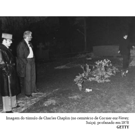
Imagem do túmulo de Charles Chaplin (no cemitério de Corsier-sur-Vevey,
Suíça), profanado em 1978
GETTY